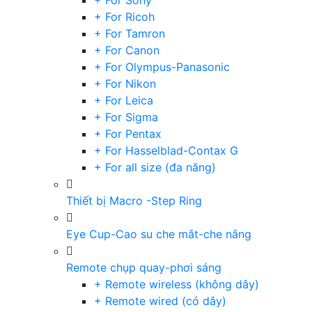
+ For Sony
+ For Ricoh
+ For Tamron
+ For Canon
+ For Olympus-Panasonic
+ For Nikon
+ For Leica
+ For Sigma
+ For Pentax
+ For Hasselblad-Contax G
+ For all size (đa năng)
Thiết bị Macro -Step Ring
Eye Cup-Cao su che mắt-che nắng
Remote chụp quay-phơi sáng
+ Remote wireless (không dây)
+ Remote wired (có dây)