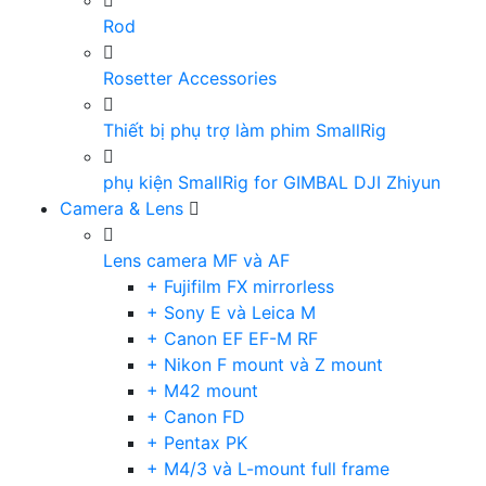
Rod
Rosetter Accessories
Thiết bị phụ trợ làm phim SmallRig
phụ kiện SmallRig for GIMBAL DJI Zhiyun
Camera & Lens
Lens camera MF và AF
+ Fujifilm FX mirrorless
+ Sony E và Leica M
+ Canon EF EF-M RF
+ Nikon F mount và Z mount
+ M42 mount
+ Canon FD
+ Pentax PK
+ M4/3 và L-mount full frame