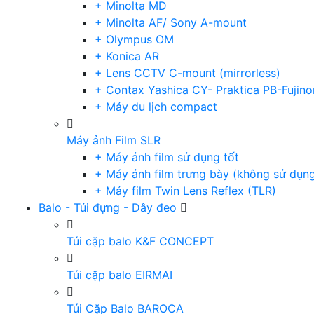
+ Minolta MD
+ Minolta AF/ Sony A-mount
+ Olympus OM
+ Konica AR
+ Lens CCTV C-mount (mirrorless)
+ Contax Yashica CY- Praktica PB-Fujino
+ Máy du lịch compact
Máy ảnh Film SLR
+ Máy ảnh film sử dụng tốt
+ Máy ảnh film trưng bày (không sử dụn
+ Máy film Twin Lens Reflex (TLR)
Balo - Túi đựng - Dây đeo
Túi cặp balo K&F CONCEPT
Túi cặp balo EIRMAI
Túi Cặp Balo BAROCA