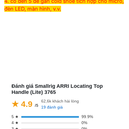
4. có đến 5 đế gắn cold shoe tích hợp cho micrô,
đèn LED, màn hình, v.v.
Đánh giá Smallrig ARRI Locating Top
Handle (Lite) 3765
62,6k khách hài lòng
★ 4.9
/5
19 đánh giá
5 ★
99.9%
4 ★
0%
3 ★
0%