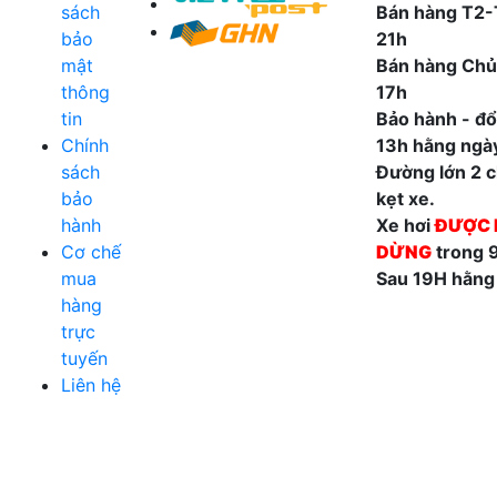
sách
Bán hàng T2-
bảo
21h
mật
Bán hàng Chủ
thông
17h
tin
Bảo hành - đổi
Chính
13h hằng ngà
sách
Đường lớn 2 ch
bảo
kẹt xe.
hành
Xe hơi
ĐƯỢC 
Cơ chế
DỪNG
trong 
mua
Sau 19H hằng
hàng
trực
tuyến
Liên hệ