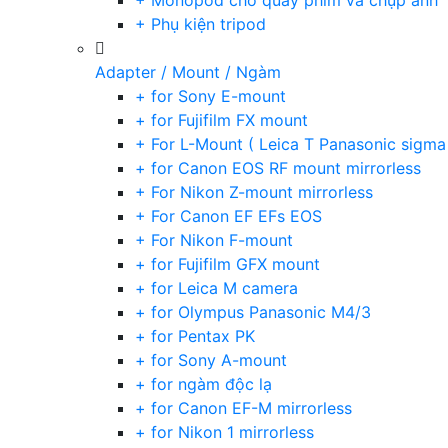
+ Monopod cho quay phim và chụp ảnh
+ Phụ kiện tripod
Adapter / Mount / Ngàm
+ for Sony E-mount
+ for Fujifilm FX mount
+ For L-Mount ( Leica T Panasonic sigma
+ for Canon EOS RF mount mirrorless
+ For Nikon Z-mount mirrorless
+ For Canon EF EFs EOS
+ For Nikon F-mount
+ for Fujifilm GFX mount
+ for Leica M camera
+ for Olympus Panasonic M4/3
+ for Pentax PK
+ for Sony A-mount
+ for ngàm độc lạ
+ for Canon EF-M mirrorless
+ for Nikon 1 mirrorless