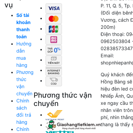
vụ
P. 11, Q. 5, Tp
(Đối diện bên
Số tài
Vương, cách 
khoản
200m)
thanh
Điện thoại: 0
toán
0962503804 
Hướng
02838573347
dẫn
Email:
mua
shopnhiepanh
hàng
Phương
Quý khách đế
thức
Hồng Bàng sẽ
vận
hiệu đèn led 
chuyển
Phương thức vận
Nhiếp Ảnh, Qu
Chính
chuyển
xe ngay cầu t
sách
nhân viên trô
đổi trả
phí, nhìn thẳn
hàng
thang là thấy 
Chính