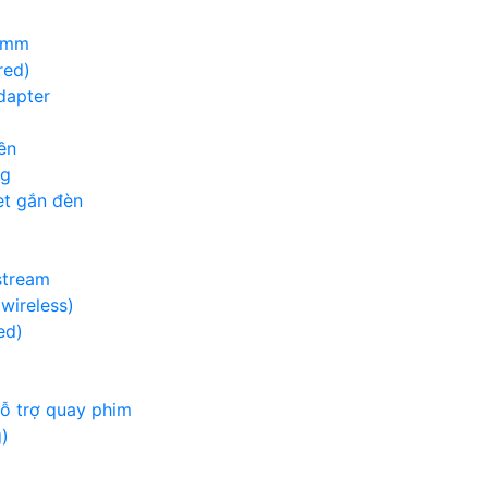
00mm
red)
adapter
ền
ng
et gắn đèn
g
stream
wireless)
ed)
hỗ trợ quay phim
)