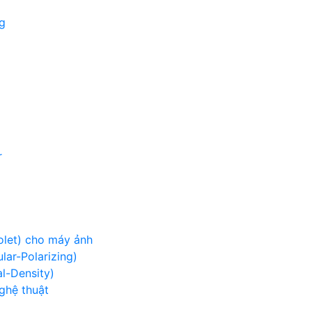
g
r
iolet) cho máy ảnh
lar-Polarizing)
al-Density)
nghệ thuật