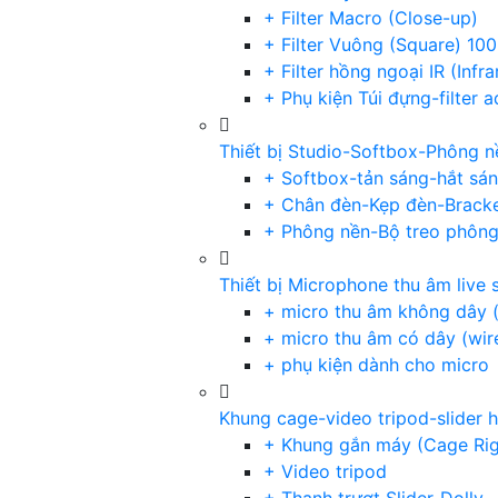
+ Filter Macro (Close-up)
+ Filter Vuông (Square) 1
+ Filter hồng ngoại IR (Infra
+ Phụ kiện Túi đựng-filter 
Thiết bị Studio-Softbox-Phông n
+ Softbox-tản sáng-hắt sá
+ Chân đèn-Kẹp đèn-Brack
+ Phông nền-Bộ treo phôn
Thiết bị Microphone thu âm live 
+ micro thu âm không dây (
+ micro thu âm có dây (wir
+ phụ kiện dành cho micro
Khung cage-video tripod-slider 
+ Khung gắn máy (Cage Rig
+ Video tripod