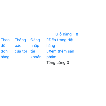
Giỏ hàng
0
Theo
Thông
Đăng
Đến trang đặt
dõi
báo
nhập
hàng
đơn
của tôi
tài
Xem thêm sản
hàng
khoản
phẩm
Tổng cộng
0