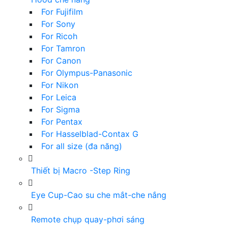
For Fujifilm
For Sony
For Ricoh
For Tamron
For Canon
For Olympus-Panasonic
For Nikon
For Leica
For Sigma
For Pentax
For Hasselblad-Contax G
For all size (đa năng)
Thiết bị Macro -Step Ring
Eye Cup-Cao su che mắt-che nắng
Remote chụp quay-phơi sáng