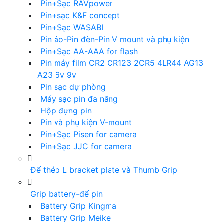
Pin+Sạc RAVpower
Pin+sạc K&F concept
Pin+Sạc WASABI
Pin ảo-Pin đèn-Pin V mount và phụ kiện
Pin+Sạc AA-AAA for flash
Pin máy film CR2 CR123 2CR5 4LR44 AG13
A23 6v 9v
Pin sạc dự phòng
Máy sạc pin đa năng
Hộp đựng pin
Pin và phụ kiện V-mount
Pin+Sạc Pisen for camera
Pin+Sạc JJC for camera
Đế thép L bracket plate và Thumb Grip
Grip battery-đế pin
Battery Grip Kingma
Battery Grip Meike