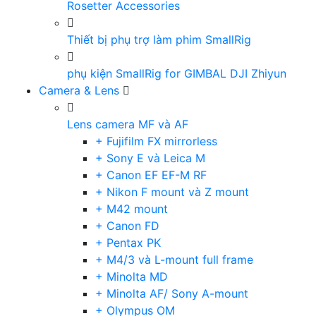
Rosetter Accessories
Thiết bị phụ trợ làm phim SmallRig
phụ kiện SmallRig for GIMBAL DJI Zhiyun
Camera & Lens
Lens camera MF và AF
+ Fujifilm FX mirrorless
+ Sony E và Leica M
+ Canon EF EF-M RF
+ Nikon F mount và Z mount
+ M42 mount
+ Canon FD
+ Pentax PK
+ M4/3 và L-mount full frame
+ Minolta MD
+ Minolta AF/ Sony A-mount
+ Olympus OM