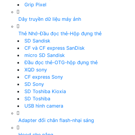
Grip Pixel
Dây truyền dữ liệu máy ảnh
Thẻ Nhớ-Đầu đọc thẻ-Hộp đựng thẻ
SD Sandisk
CF và CF express SanDisk
micro SD Sandisk
Đầu đọc thẻ-OTG-hộp đựng thẻ
XQD sony
CF express Sony
SD Sony
SD Toshiba Kioxia
SD Toshiba
USB hình camera
Adapter đổi chân flash-nhại sáng
Hood che nắng