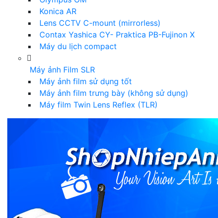
Konica AR
Lens CCTV C-mount (mirrorless)
Contax Yashica CY- Praktica PB-Fujinon X
Máy du lịch compact
Máy ảnh Film SLR
Máy ảnh film sử dụng tốt
Máy ảnh film trưng bày (không sử dụng)
Máy film Twin Lens Reflex (TLR)