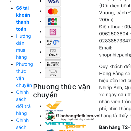
(Đối diện bên
Số tài
Vương, cách 
khoản
200m)
thanh
Điện thoại: 0
toán
0962503804 
Hướng
02838573347
dẫn
Email:
mua
shopnhiepanh
hàng
Phương
Quý khách đế
thức
Hồng Bàng sẽ
vận
hiệu đèn led 
chuyển
Phương thức vận
Nhiếp Ảnh, Qu
Chính
chuyển
xe ngay cầu t
sách
nhân viên trô
đổi trả
phí, nhìn thẳn
hàng
thang là thấy 
Chính
sách
Bán hàng T2-