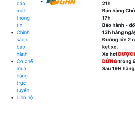
bảo
21h
mật
Bán hàng Chủ
thông
17h
tin
Bảo hành - đổi
Chính
13h hằng ngà
sách
Đường lớn 2 ch
bảo
kẹt xe.
hành
Xe hơi
ĐƯỢC 
Cơ chế
DỪNG
trong 
mua
Sau 19H hằng
hàng
trực
tuyến
Liên hệ