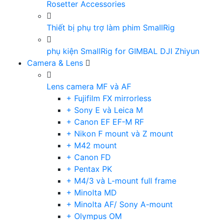
Rosetter Accessories
Thiết bị phụ trợ làm phim SmallRig
phụ kiện SmallRig for GIMBAL DJI Zhiyun
Camera & Lens
Lens camera MF và AF
+ Fujifilm FX mirrorless
+ Sony E và Leica M
+ Canon EF EF-M RF
+ Nikon F mount và Z mount
+ M42 mount
+ Canon FD
+ Pentax PK
+ M4/3 và L-mount full frame
+ Minolta MD
+ Minolta AF/ Sony A-mount
+ Olympus OM