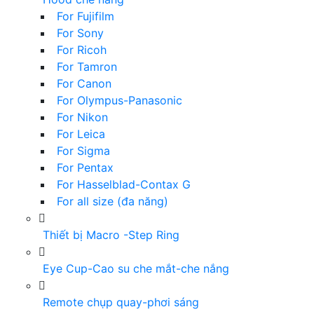
For Fujifilm
For Sony
For Ricoh
For Tamron
For Canon
For Olympus-Panasonic
For Nikon
For Leica
For Sigma
For Pentax
For Hasselblad-Contax G
For all size (đa năng)
Thiết bị Macro -Step Ring
Eye Cup-Cao su che mắt-che nắng
Remote chụp quay-phơi sáng