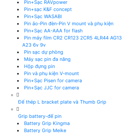
Pin+Sạc RAVpower
Pin+sạc K&F concept
Pin+Sạc WASABI
Pin ảo-Pin đèn-Pin V mount và phụ kiện
Pin+Sạc AA-AAA for flash
Pin máy film CR2 CR123 2CR5 4LR44 AG13
A23 6v 9v
Pin sạc dự phòng
Máy sạc pin đa năng
Hộp đựng pin
Pin và phụ kiện V-mount
Pin+Sạc Pisen for camera
Pin+Sạc JJC for camera
Đế thép L bracket plate và Thumb Grip
Grip battery-đế pin
Battery Grip Kingma
Battery Grip Meike