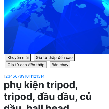
Khuyến mãi
Giá từ thấp đến cao
Giá từ cao đến thấp
Bán chạy
1
2
3
4
5
6
7
8
9
10
11
12
13
14
phụ kiện tripod,
tripod, đầu dầu, củ
dầu, ball head,