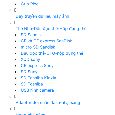
Grip Pixel
Dây truyền dữ liệu máy ảnh
Thẻ Nhớ-Đầu đọc thẻ-Hộp đựng thẻ
SD Sandisk
CF và CF express SanDisk
micro SD Sandisk
Đầu đọc thẻ-OTG-hộp đựng thẻ
XQD sony
CF express Sony
SD Sony
SD Toshiba Kioxia
SD Toshiba
USB hình camera
Adapter đổi chân flash-nhại sáng
Hood che nắng