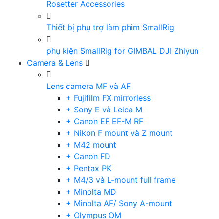
Rosetter Accessories
Thiết bị phụ trợ làm phim SmallRig
phụ kiện SmallRig for GIMBAL DJI Zhiyun
Camera & Lens
Lens camera MF và AF
+ Fujifilm FX mirrorless
+ Sony E và Leica M
+ Canon EF EF-M RF
+ Nikon F mount và Z mount
+ M42 mount
+ Canon FD
+ Pentax PK
+ M4/3 và L-mount full frame
+ Minolta MD
+ Minolta AF/ Sony A-mount
+ Olympus OM