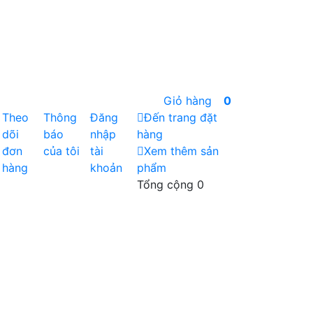
Giỏ hàng
0
Theo
Thông
Đăng
Đến trang đặt
dõi
báo
nhập
hàng
đơn
của tôi
tài
Xem thêm sản
hàng
khoản
phẩm
Tổng cộng
0