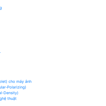
g
r
iolet) cho máy ảnh
lar-Polarizing)
al-Density)
nghệ thuật