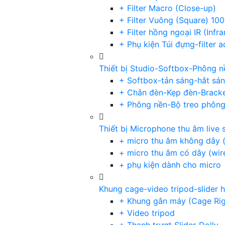
+ Filter Macro (Close-up)
+ Filter Vuông (Square) 1
+ Filter hồng ngoại IR (Infra
+ Phụ kiện Túi đựng-filter 
Thiết bị Studio-Softbox-Phông n
+ Softbox-tản sáng-hắt sá
+ Chân đèn-Kẹp đèn-Brack
+ Phông nền-Bộ treo phôn
Thiết bị Microphone thu âm live 
+ micro thu âm không dây (
+ micro thu âm có dây (wir
+ phụ kiện dành cho micro
Khung cage-video tripod-slider 
+ Khung gắn máy (Cage Rig
+ Video tripod