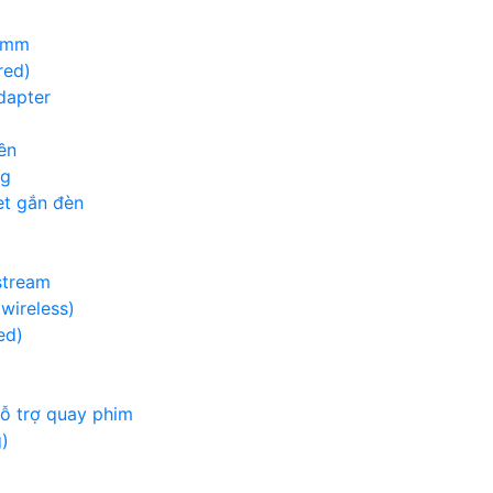
00mm
red)
adapter
ền
ng
et gắn đèn
g
stream
wireless)
ed)
hỗ trợ quay phim
)