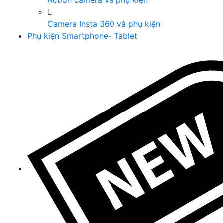
Action camera và phụ kiện
Camera Insta 360 và phụ kiện
Phụ kiện Smartphone- Tablet