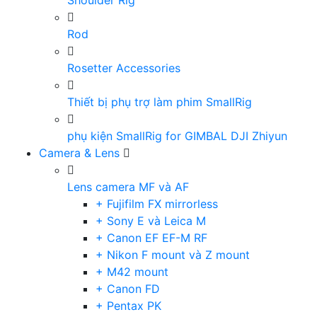
Shoulder Rig
Rod
Rosetter Accessories
Thiết bị phụ trợ làm phim SmallRig
phụ kiện SmallRig for GIMBAL DJI Zhiyun
Camera & Lens
Lens camera MF và AF
+ Fujifilm FX mirrorless
+ Sony E và Leica M
+ Canon EF EF-M RF
+ Nikon F mount và Z mount
+ M42 mount
+ Canon FD
+ Pentax PK