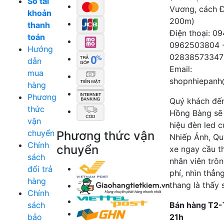
Số tài
Vương, cách 
khoản
200m)
thanh
Điện thoại: 0
toán
0962503804 
Hướng
02838573347
dẫn
Email:
mua
shopnhiepanh
hàng
Phương
Quý khách đế
thức
Hồng Bàng sẽ
vận
hiệu đèn led 
chuyển
Phương thức vận
Nhiếp Ảnh, Qu
Chính
chuyển
xe ngay cầu t
sách
nhân viên trô
đổi trả
phí, nhìn thẳn
hàng
thang là thấy 
Chính
sách
Bán hàng T2-
bảo
21h