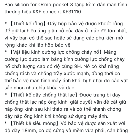
Bao silicon for Osmo pocket 3 tặng kèm dán màn hình
thương hiệu K&F concept KF31.110
* 【Thiết kế rỗng】Đáy hộp bảo vệ được khoét rỗng
để giữ lại hiệu ứng giãn nở của đáy ở mức độ lớn nhất,
vì vậy bạn có thể sạc hoặc sử dụng các phụ kiện mở
rộng khác khi lắp hộp bảo vệ.
* 【Vật liệu kính cường lực chống cháy nổ】Màng
cường lực được làm bằng kính cường lực chống cháy
nổ chất lượng cao có độ cứng 9H. Nó có khả năng
chống rách và chống trầy xước mạnh, đồng thời có
thể bảo vệ màn hình máy ảnh khỏi bị hư hại do các vật
sắc nhọn như chìa khóa và dao.
* 【Thiết kế dây chống thất lạc】Được trang bị dây
chống thất lạc nắp ống kính, giải quyết vấn đề cất giữ
nắp ống kính sau khi tháo ra và có thể nhanh chóng
đậy nắp ống kính khi không sử dụng máy ảnh.
* 【Thiết kế siêu mỏng】Vỏ bảo vệ được sản xuất với
độ dày 1,8mm, có độ cứng và mềm vừa phải, cân bằng