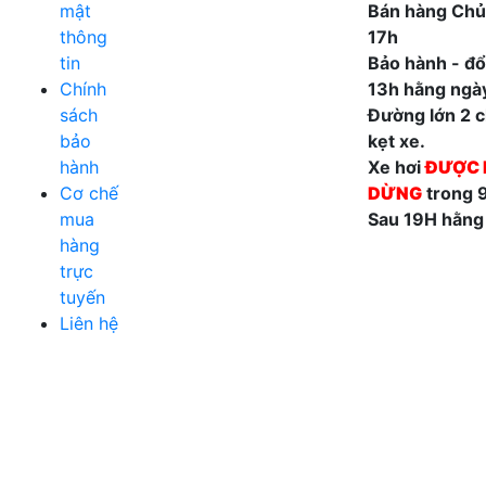
mật
Bán hàng Chủ
thông
17h
tin
Bảo hành - đổi
Chính
13h hằng ngà
sách
Đường lớn 2 ch
bảo
kẹt xe.
hành
Xe hơi
ĐƯỢC 
Cơ chế
DỪNG
trong 
mua
Sau 19H hằng
hàng
trực
tuyến
Liên hệ