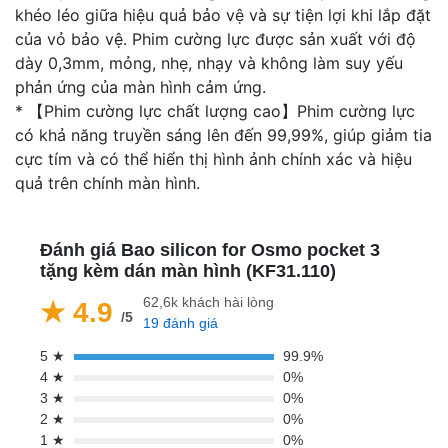
khéo léo giữa hiệu quả bảo vệ và sự tiện lợi khi lắp đặt
của vỏ bảo vệ. Phim cường lực được sản xuất với độ
dày 0,3mm, mỏng, nhẹ, nhạy và không làm suy yếu
phản ứng của màn hình cảm ứng.
* 【Phim cường lực chất lượng cao】Phim cường lực
có khả năng truyền sáng lên đến 99,99%, giúp giảm tia
cực tím và có thể hiển thị hình ảnh chính xác và hiệu
quả trên chính màn hình.
Đánh giá Bao silicon for Osmo pocket 3
tặng kèm dán màn hình (KF31.110)
62,6k khách hài lòng
★ 4.9
/5
19 đánh giá
5 ★
99.9%
4 ★
0%
3 ★
0%
2 ★
0%
1 ★
0%