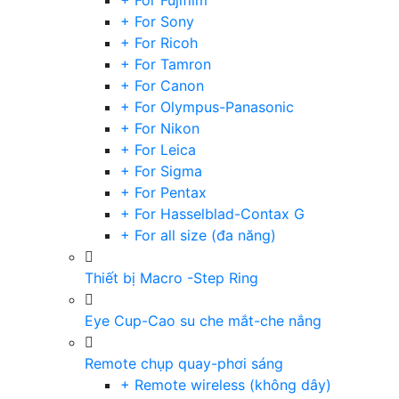
+ For Fujifilm
+ For Sony
+ For Ricoh
+ For Tamron
+ For Canon
+ For Olympus-Panasonic
+ For Nikon
+ For Leica
+ For Sigma
+ For Pentax
+ For Hasselblad-Contax G
+ For all size (đa năng)
Thiết bị Macro -Step Ring
Eye Cup-Cao su che mắt-che nắng
Remote chụp quay-phơi sáng
+ Remote wireless (không dây)