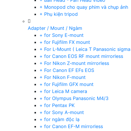
+ Ball Head - Pan Head video
+ Monopod cho quay phim và chụp ảnh
+ Phụ kiện tripod
Adapter / Mount / Ngàm
+ for Sony E-mount
+ for Fujifilm FX mount
+ For L-Mount ( Leica T Panasonic sigma
+ for Canon EOS RF mount mirrorless
+ For Nikon Z-mount mirrorless
+ For Canon EF EFs EOS
+ For Nikon F-mount
+ for Fujifilm GFX mount
+ for Leica M camera
+ for Olympus Panasonic M4/3
+ for Pentax PK
+ for Sony A-mount
+ for ngàm độc lạ
+ for Canon EF-M mirrorless