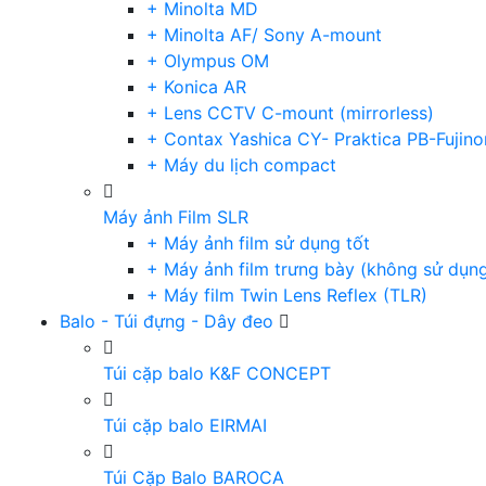
+ Minolta MD
+ Minolta AF/ Sony A-mount
+ Olympus OM
+ Konica AR
+ Lens CCTV C-mount (mirrorless)
+ Contax Yashica CY- Praktica PB-Fujino
+ Máy du lịch compact
Máy ảnh Film SLR
+ Máy ảnh film sử dụng tốt
+ Máy ảnh film trưng bày (không sử dụn
+ Máy film Twin Lens Reflex (TLR)
Balo - Túi đựng - Dây đeo
Túi cặp balo K&F CONCEPT
Túi cặp balo EIRMAI
Túi Cặp Balo BAROCA