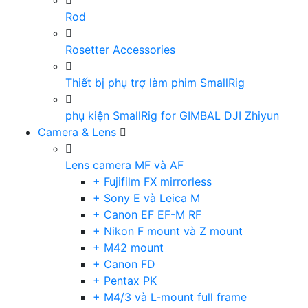
Rod
Rosetter Accessories
Thiết bị phụ trợ làm phim SmallRig
phụ kiện SmallRig for GIMBAL DJI Zhiyun
Camera & Lens
Lens camera MF và AF
+ Fujifilm FX mirrorless
+ Sony E và Leica M
+ Canon EF EF-M RF
+ Nikon F mount và Z mount
+ M42 mount
+ Canon FD
+ Pentax PK
+ M4/3 và L-mount full frame