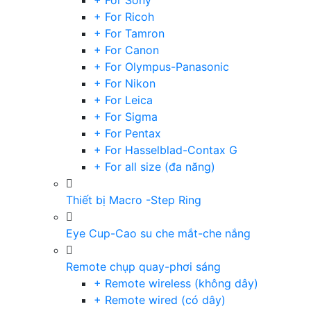
+ For Sony
+ For Ricoh
+ For Tamron
+ For Canon
+ For Olympus-Panasonic
+ For Nikon
+ For Leica
+ For Sigma
+ For Pentax
+ For Hasselblad-Contax G
+ For all size (đa năng)
Thiết bị Macro -Step Ring
Eye Cup-Cao su che mắt-che nắng
Remote chụp quay-phơi sáng
+ Remote wireless (không dây)
+ Remote wired (có dây)