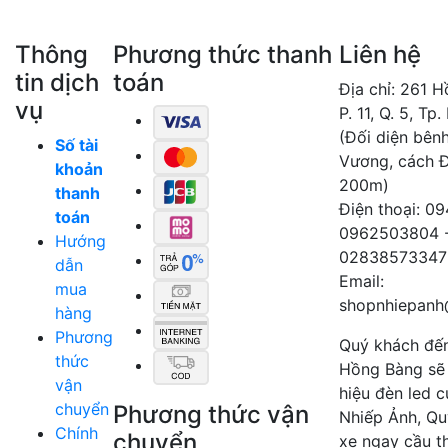
Thông
Phương thức thanh
Liên hệ
tin dịch
toán
Địa chỉ: 261 
vụ
P. 11, Q. 5, Tp
(Đối diện bên
Số tài
Vương, cách 
khoản
200m)
thanh
Điện thoại: 0
toán
0962503804 
Hướng
02838573347
dẫn
Email:
mua
shopnhiepanh
hàng
Phương
Quý khách đế
thức
Hồng Bàng sẽ
vận
hiệu đèn led 
chuyển
Phương thức vận
Nhiếp Ảnh, Qu
Chính
chuyển
xe ngay cầu t