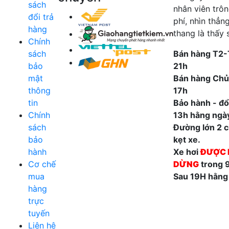
sách
nhân viên trô
đổi trả
phí, nhìn thẳn
hàng
thang là thấy 
Chính
sách
Bán hàng T2-
bảo
21h
mật
Bán hàng Chủ
thông
17h
tin
Bảo hành - đổi
Chính
13h hằng ngà
sách
Đường lớn 2 ch
bảo
kẹt xe.
hành
Xe hơi
ĐƯỢC 
Cơ chế
DỪNG
trong 
mua
Sau 19H hằng
hàng
trực
tuyến
Liên hệ