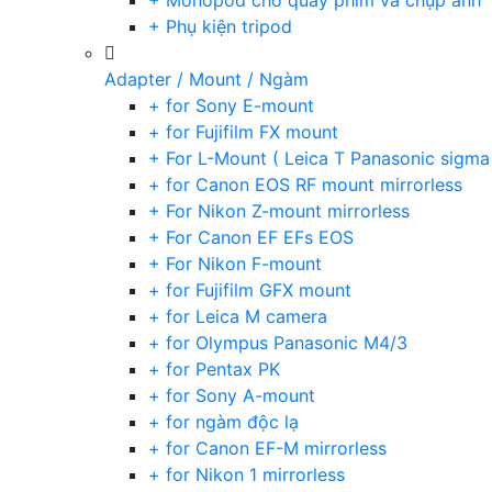
+ Monopod cho quay phim và chụp ảnh
+ Phụ kiện tripod
Adapter / Mount / Ngàm
+ for Sony E-mount
+ for Fujifilm FX mount
+ For L-Mount ( Leica T Panasonic sigma
+ for Canon EOS RF mount mirrorless
+ For Nikon Z-mount mirrorless
+ For Canon EF EFs EOS
+ For Nikon F-mount
+ for Fujifilm GFX mount
+ for Leica M camera
+ for Olympus Panasonic M4/3
+ for Pentax PK
+ for Sony A-mount
+ for ngàm độc lạ
+ for Canon EF-M mirrorless
+ for Nikon 1 mirrorless