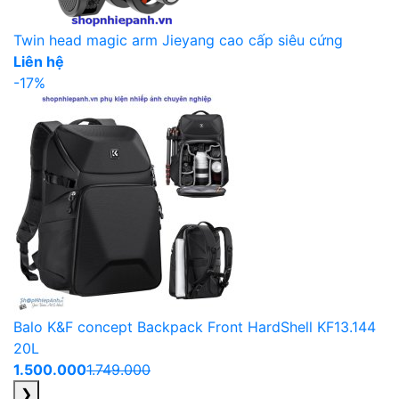
Twin head magic arm Jieyang cao cấp siêu cứng
Liên hệ
-17%
Balo K&F concept Backpack Front HardShell KF13.144
20L
1.500.000
1.749.000
❯