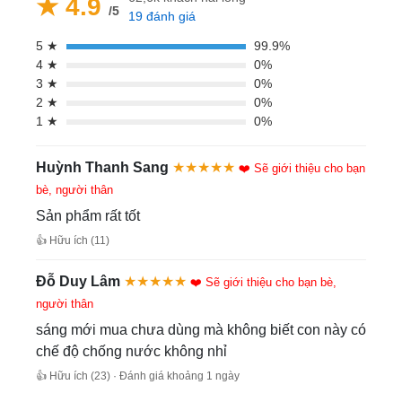
★ 4.9
/5
19 đánh giá
5 ★
99.9%
4 ★
0%
3 ★
0%
2 ★
0%
1 ★
0%
Huỳnh Thanh Sang
★★★★★
❤️ Sẽ giới thiệu cho bạn
bè, người thân
Sản phẩm rất tốt
👍 Hữu ích (11)
Đỗ Duy Lâm
★★★★★
❤️ Sẽ giới thiệu cho bạn bè,
người thân
sáng mới mua chưa dùng mà không biết con này có
chế độ chống nước không nhỉ
👍 Hữu ích (23) · Đánh giá khoảng 1 ngày