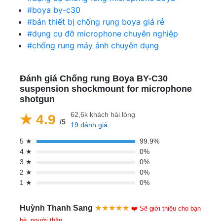
#boya by-c30
#bán thiết bị chống rụng boya giá rẻ
#dụng cụ đỡ microphone chuyên nghiệp
#chống rung máy ảnh chuyên dụng
Đánh giá Chống rung Boya BY-C30
suspension shockmount for microphone
shotgun
62,6k khách hài lòng
★ 4.9
/5
19 đánh giá
5 ★
99.9%
4 ★
0%
3 ★
0%
2 ★
0%
1 ★
0%
Huỳnh Thanh Sang
★★★★★
❤️ Sẽ giới thiệu cho bạn
bè, người thân