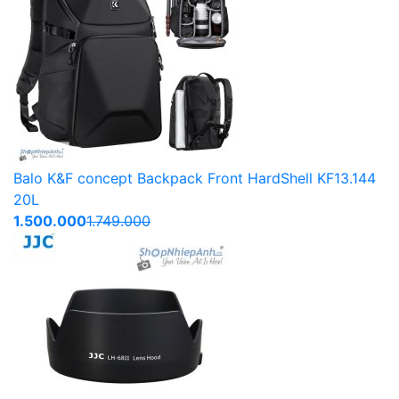
Balo K&F concept Backpack Front HardShell KF13.144
20L
1.500.000
1.749.000