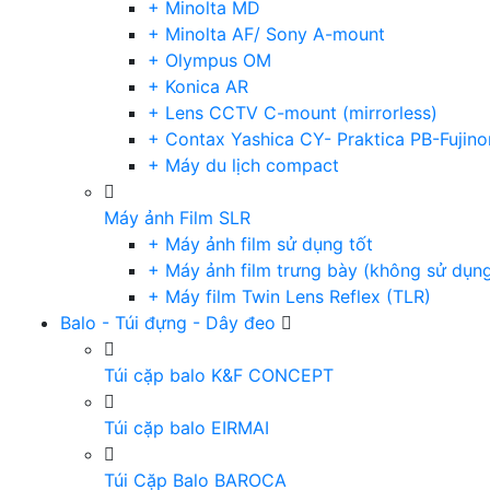
+ Minolta MD
+ Minolta AF/ Sony A-mount
+ Olympus OM
+ Konica AR
+ Lens CCTV C-mount (mirrorless)
+ Contax Yashica CY- Praktica PB-Fujino
+ Máy du lịch compact
Máy ảnh Film SLR
+ Máy ảnh film sử dụng tốt
+ Máy ảnh film trưng bày (không sử dụn
+ Máy film Twin Lens Reflex (TLR)
Balo - Túi đựng - Dây đeo
Túi cặp balo K&F CONCEPT
Túi cặp balo EIRMAI
Túi Cặp Balo BAROCA