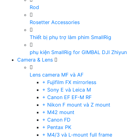
Rod
Rosetter Accessories
Thiết bị phụ trợ làm phim SmallRig
phụ kiện SmallRig for GIMBAL DJI Zhiyun
Camera & Lens
Lens camera MF và AF
+ Fujifilm FX mirrorless
+ Sony E và Leica M
+ Canon EF EF-M RF
+ Nikon F mount và Z mount
+ M42 mount
+ Canon FD
+ Pentax PK
+ M4/3 và L-mount full frame