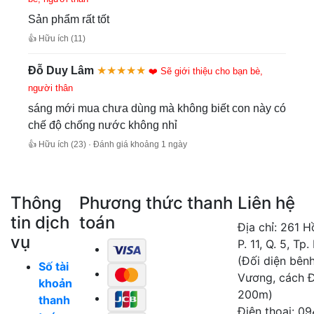
Sản phẩm rất tốt
👍 Hữu ích (11)
Đỗ Duy Lâm
★★★★★
❤️ Sẽ giới thiệu cho bạn bè,
người thân
sáng mới mua chưa dùng mà không biết con này có
chế độ chống nước không nhỉ
👍 Hữu ích (23) · Đánh giá khoảng 1 ngày
Thông
Phương thức thanh
Liên hệ
tin dịch
toán
Địa chỉ: 261 
vụ
P. 11, Q. 5, Tp
(Đối diện bên
Số tài
Vương, cách 
khoản
200m)
thanh
Điện thoại: 0