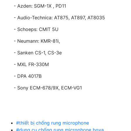
- Azden: SGM-1X , PD11
- Audio-Technica: AT875, AT897, AT8035
- Schoeps: CMIT 5U
- Neumann: KMR-81i,
- Sanken CS-1, CS-3e
- MXL FR-330M
- DPA 4017B
- Sony ECM-678/9X, ECM-VG1
#thiết bị chống rung microphone
#dụng cụ chống rung microphone boya