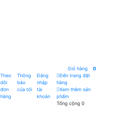
Giỏ hàng
0
Theo
Thông
Đăng
Đến trang đặt
dõi
báo
nhập
hàng
đơn
của tôi
tài
Xem thêm sản
hàng
khoản
phẩm
Tổng cộng
0