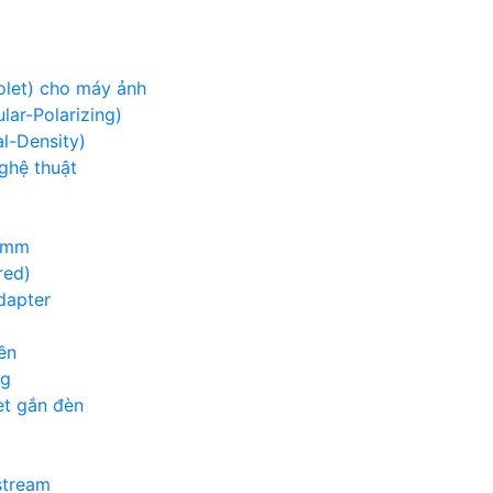
iolet) cho máy ảnh
lar-Polarizing)
al-Density)
nghệ thuật
00mm
red)
adapter
ền
ng
et gắn đèn
g
stream