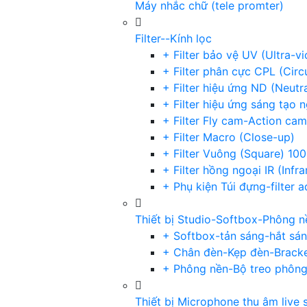
Máy nhắc chữ (tele promter)
Filter--Kính lọc
+ Filter bảo vệ UV (Ultra-v
+ Filter phân cực CPL (Circu
+ Filter hiệu ứng ND (Neutr
+ Filter hiệu ứng sáng tạo 
+ Filter Fly cam-Action cam
+ Filter Macro (Close-up)
+ Filter Vuông (Square) 1
+ Filter hồng ngoại IR (Infra
+ Phụ kiện Túi đựng-filter 
Thiết bị Studio-Softbox-Phông n
+ Softbox-tản sáng-hắt sá
+ Chân đèn-Kẹp đèn-Brack
+ Phông nền-Bộ treo phôn
Thiết bị Microphone thu âm live 