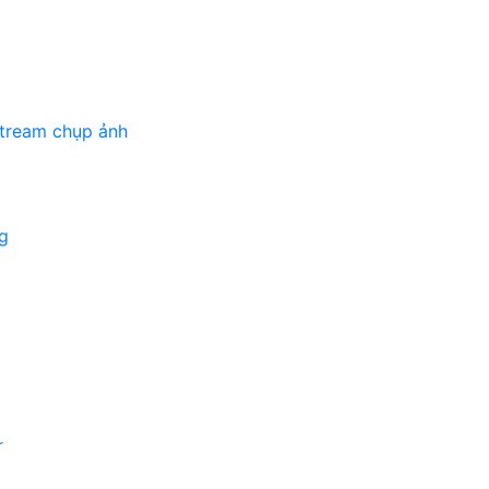
stream chụp ảnh
g
r