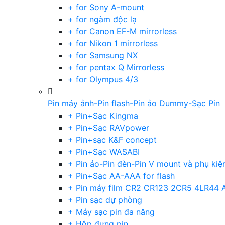
+ for Sony A-mount
+ for ngàm độc lạ
+ for Canon EF-M mirrorless
+ for Nikon 1 mirrorless
+ for Samsung NX
+ for pentax Q Mirrorless
+ for Olympus 4/3
Pin máy ảnh-Pin flash-Pin ảo Dummy-Sạc Pin
+ Pin+Sạc Kingma
+ Pin+Sạc RAVpower
+ Pin+sạc K&F concept
+ Pin+Sạc WASABI
+ Pin ảo-Pin đèn-Pin V mount và phụ kiệ
+ Pin+Sạc AA-AAA for flash
+ Pin máy film CR2 CR123 2CR5 4LR44 
+ Pin sạc dự phòng
+ Máy sạc pin đa năng
+ Hộp đựng pin