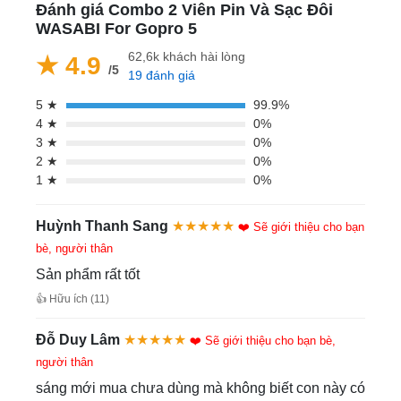
Đánh giá Combo 2 Viên Pin Và Sạc Đôi
WASABI For Gopro 5
62,6k khách hài lòng
★ 4.9
/5
19 đánh giá
5 ★
99.9%
4 ★
0%
3 ★
0%
2 ★
0%
1 ★
0%
Huỳnh Thanh Sang
★★★★★
❤️ Sẽ giới thiệu cho bạn
bè, người thân
Sản phẩm rất tốt
👍 Hữu ích (11)
Đỗ Duy Lâm
★★★★★
❤️ Sẽ giới thiệu cho bạn bè,
người thân
sáng mới mua chưa dùng mà không biết con này có