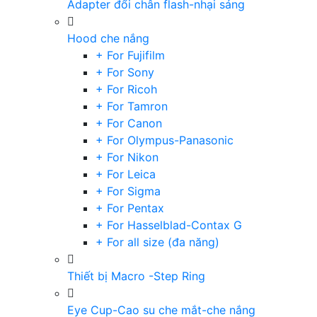
Adapter đổi chân flash-nhại sáng
Hood che nắng
+ For Fujifilm
+ For Sony
+ For Ricoh
+ For Tamron
+ For Canon
+ For Olympus-Panasonic
+ For Nikon
+ For Leica
+ For Sigma
+ For Pentax
+ For Hasselblad-Contax G
+ For all size (đa năng)
Thiết bị Macro -Step Ring
Eye Cup-Cao su che mắt-che nắng