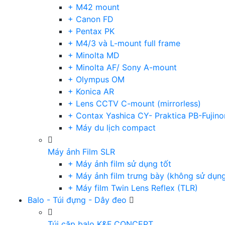
+ M42 mount
+ Canon FD
+ Pentax PK
+ M4/3 và L-mount full frame
+ Minolta MD
+ Minolta AF/ Sony A-mount
+ Olympus OM
+ Konica AR
+ Lens CCTV C-mount (mirrorless)
+ Contax Yashica CY- Praktica PB-Fujino
+ Máy du lịch compact
Máy ảnh Film SLR
+ Máy ảnh film sử dụng tốt
+ Máy ảnh film trưng bày (không sử dụn
+ Máy film Twin Lens Reflex (TLR)
Balo - Túi đựng - Dây đeo
Túi cặp balo K&F CONCEPT