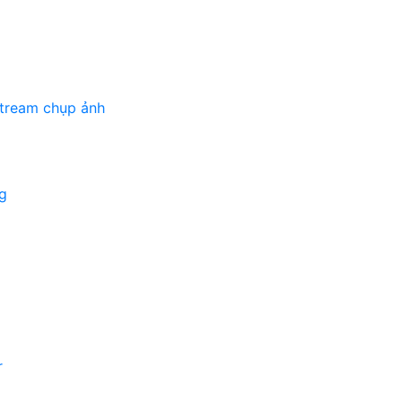
stream chụp ảnh
g
r