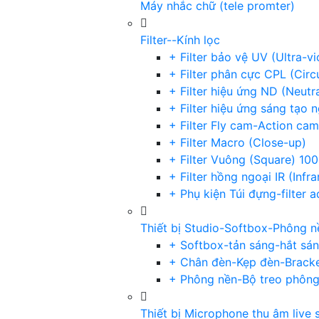
Máy nhắc chữ (tele promter)
Filter--Kính lọc
+ Filter bảo vệ UV (Ultra-v
+ Filter phân cực CPL (Circu
+ Filter hiệu ứng ND (Neutr
+ Filter hiệu ứng sáng tạo 
+ Filter Fly cam-Action cam
+ Filter Macro (Close-up)
+ Filter Vuông (Square) 1
+ Filter hồng ngoại IR (Infra
+ Phụ kiện Túi đựng-filter 
Thiết bị Studio-Softbox-Phông n
+ Softbox-tản sáng-hắt sá
+ Chân đèn-Kẹp đèn-Brack
+ Phông nền-Bộ treo phôn
Thiết bị Microphone thu âm live 