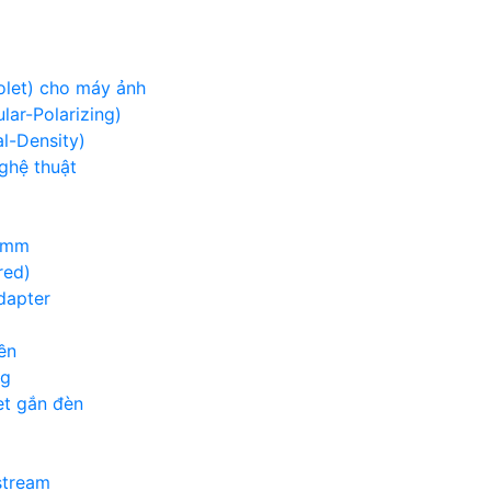
iolet) cho máy ảnh
lar-Polarizing)
al-Density)
nghệ thuật
00mm
red)
adapter
ền
ng
et gắn đèn
g
stream