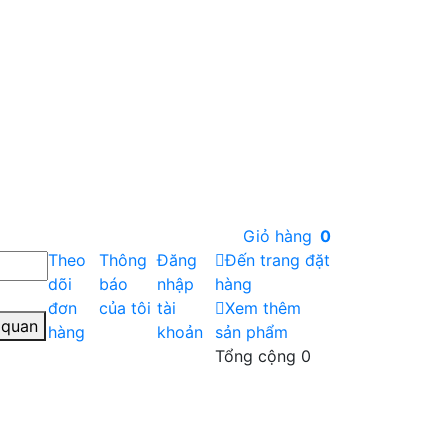
Giỏ hàng
0
Theo
Thông
Đăng
Đến trang đặt
dõi
báo
nhập
hàng
đơn
của tôi
tài
Xem thêm
 quan
hàng
khoản
sản phẩm
Tổng cộng
0