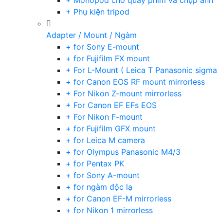
+ Monopod cho quay phim và chụp ảnh
+ Phụ kiện tripod
Adapter / Mount / Ngàm
+ for Sony E-mount
+ for Fujifilm FX mount
+ For L-Mount ( Leica T Panasonic sigma
+ for Canon EOS RF mount mirrorless
+ For Nikon Z-mount mirrorless
+ For Canon EF EFs EOS
+ For Nikon F-mount
+ for Fujifilm GFX mount
+ for Leica M camera
+ for Olympus Panasonic M4/3
+ for Pentax PK
+ for Sony A-mount
+ for ngàm độc lạ
+ for Canon EF-M mirrorless
+ for Nikon 1 mirrorless