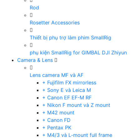
Rod
Rosetter Accessories
Thiết bị phụ trợ làm phim SmallRig
phụ kiện SmallRig for GIMBAL DJI Zhiyun
Camera & Lens
Lens camera MF và AF
+ Fujifilm FX mirrorless
+ Sony E và Leica M
+ Canon EF EF-M RF
+ Nikon F mount và Z mount
+ M42 mount
+ Canon FD
+ Pentax PK
+ M4/3 và L-mount full frame