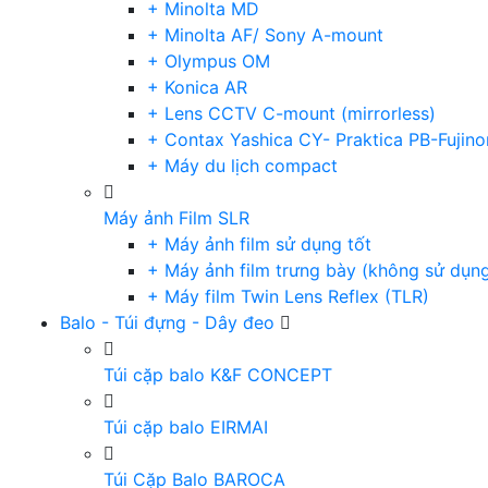
+ Minolta MD
+ Minolta AF/ Sony A-mount
+ Olympus OM
+ Konica AR
+ Lens CCTV C-mount (mirrorless)
+ Contax Yashica CY- Praktica PB-Fujino
+ Máy du lịch compact
Máy ảnh Film SLR
+ Máy ảnh film sử dụng tốt
+ Máy ảnh film trưng bày (không sử dụn
+ Máy film Twin Lens Reflex (TLR)
Balo - Túi đựng - Dây đeo
Túi cặp balo K&F CONCEPT
Túi cặp balo EIRMAI
Túi Cặp Balo BAROCA