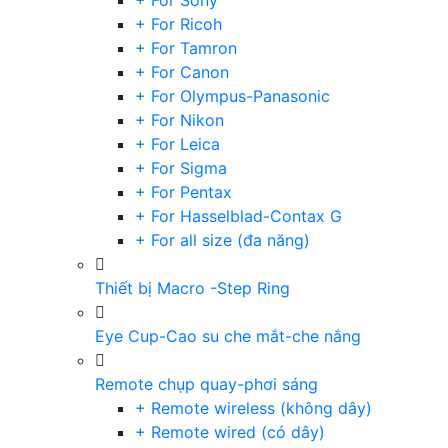
+ For Sony
+ For Ricoh
+ For Tamron
+ For Canon
+ For Olympus-Panasonic
+ For Nikon
+ For Leica
+ For Sigma
+ For Pentax
+ For Hasselblad-Contax G
+ For all size (đa năng)
Thiết bị Macro -Step Ring
Eye Cup-Cao su che mắt-che nắng
Remote chụp quay-phơi sáng
+ Remote wireless (không dây)
+ Remote wired (có dây)