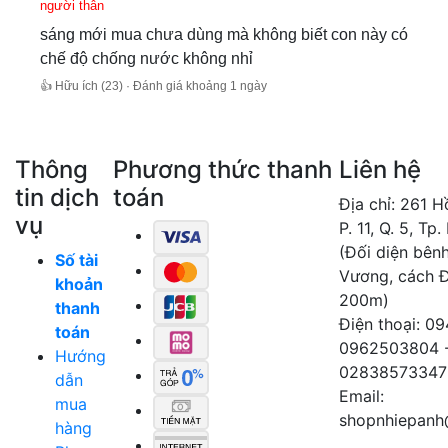
người thân
sáng mới mua chưa dùng mà không biết con này có
chế độ chống nước không nhỉ
👍 Hữu ích (23) · Đánh giá khoảng 1 ngày
Thông
Phương thức thanh
Liên hệ
tin dịch
toán
Địa chỉ: 261 
vụ
P. 11, Q. 5, Tp
(Đối diện bên
Số tài
Vương, cách 
khoản
200m)
thanh
Điện thoại: 0
toán
0962503804 
Hướng
02838573347
dẫn
Email:
mua
shopnhiepanh
hàng