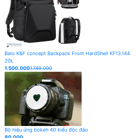
Balo K&F concept Backpack Front HardShell KF13.144
20L
1.500.000
1.749.000
Bộ hiệu ứng bokeh 40 kiểu độc đáo
80.000