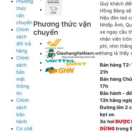
Phương
Quý khách đế
thức
Hồng Bàng sẽ
vận
hiệu đèn led 
chuyển
Phương thức vận
Nhiếp Ảnh, Qu
Chính
chuyển
xe ngay cầu t
sách
nhân viên trô
đổi trả
phí, nhìn thẳn
hàng
thang là thấy 
Chính
sách
Bán hàng T2-
bảo
21h
mật
Bán hàng Chủ
thông
17h
tin
Bảo hành - đổi
Chính
13h hằng ngà
sách
Đường lớn 2 ch
bảo
kẹt xe.
hành
Xe hơi
ĐƯỢC 
Cơ chế
DỪNG
trong 