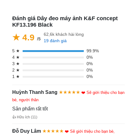
Đánh giá Dây đeo máy ảnh K&F concept
KF13.196 Black
62,6k khách hài lòng
★ 4.9
/5
19 đánh giá
5 ★
99.9%
4 ★
0%
3 ★
0%
2 ★
0%
1 ★
0%
Huỳnh Thanh Sang
★★★★★
❤️ Sẽ giới thiệu cho bạn
bè, người thân
Sản phẩm rất tốt
👍 Hữu ích (11)
Đỗ Duy Lâm
★★★★★
❤️ Sẽ giới thiệu cho bạn bè,