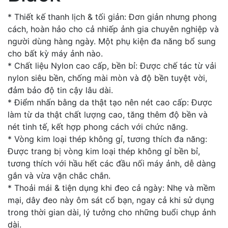
* Thiết kế thanh lịch & tối giản: Đơn giản nhưng phong
cách, hoàn hảo cho cả nhiếp ảnh gia chuyên nghiệp và
người dùng hàng ngày. Một phụ kiện đa năng bổ sung
cho bất kỳ máy ảnh nào.
* Chất liệu Nylon cao cấp, bền bỉ: Được chế tác từ vải
nylon siêu bền, chống mài mòn và độ bền tuyệt vời,
đảm bảo độ tin cậy lâu dài.
* Điểm nhấn bằng da thật tạo nên nét cao cấp: Được
làm từ da thật chất lượng cao, tăng thêm độ bền và
nét tinh tế, kết hợp phong cách với chức năng.
* Vòng kim loại thép không gỉ, tương thích đa năng:
Được trang bị vòng kim loại thép không gỉ bền bỉ,
tương thích với hầu hết các đầu nối máy ảnh, dễ dàng
gắn và vừa vặn chắc chắn.
* Thoải mái & tiện dụng khi đeo cả ngày: Nhẹ và mềm
mại, dây đeo này ôm sát cổ bạn, ngay cả khi sử dụng
trong thời gian dài, lý tưởng cho những buổi chụp ảnh
dài.