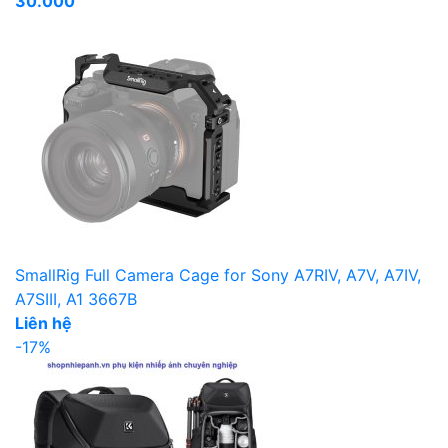
30.000
SmallRig Full Camera Cage for Sony A7RIV, A7V, A7IV,
A7SIII, A1 3667B
Liên hệ
-17%