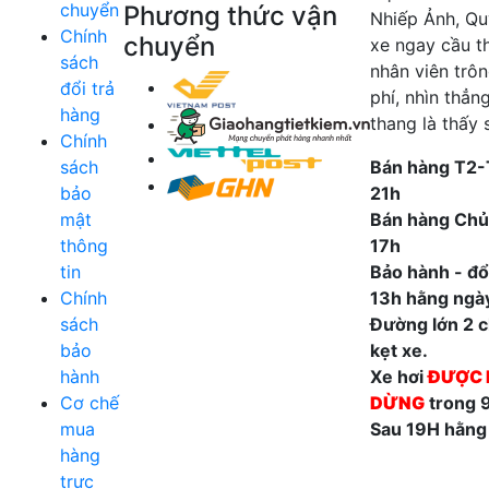
chuyển
Phương thức vận
Nhiếp Ảnh, Qu
Chính
chuyển
xe ngay cầu t
sách
nhân viên trô
đổi trả
phí, nhìn thẳn
hàng
thang là thấy 
Chính
sách
Bán hàng T2-
bảo
21h
mật
Bán hàng Chủ
thông
17h
tin
Bảo hành - đổi
Chính
13h hằng ngà
sách
Đường lớn 2 ch
bảo
kẹt xe.
hành
Xe hơi
ĐƯỢC 
Cơ chế
DỪNG
trong 
mua
Sau 19H hằng
hàng
trực