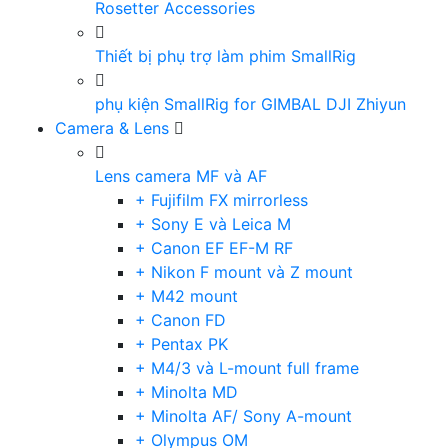
Rosetter Accessories
Thiết bị phụ trợ làm phim SmallRig
phụ kiện SmallRig for GIMBAL DJI Zhiyun
Camera & Lens
Lens camera MF và AF
+ Fujifilm FX mirrorless
+ Sony E và Leica M
+ Canon EF EF-M RF
+ Nikon F mount và Z mount
+ M42 mount
+ Canon FD
+ Pentax PK
+ M4/3 và L-mount full frame
+ Minolta MD
+ Minolta AF/ Sony A-mount
+ Olympus OM