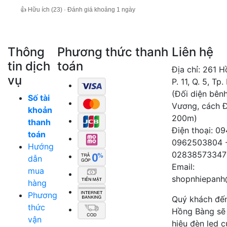
👍 Hữu ích (23) · Đánh giá khoảng 1 ngày
Thông
Phương thức thanh
Liên hệ
tin dịch
toán
Địa chỉ: 261 
vụ
P. 11, Q. 5, Tp
(Đối diện bên
Số tài
Vương, cách 
khoản
200m)
thanh
Điện thoại: 0
toán
0962503804 
Hướng
02838573347
dẫn
Email:
mua
shopnhiepanh
hàng
Phương
Quý khách đế
thức
Hồng Bàng sẽ
vận
hiệu đèn led 