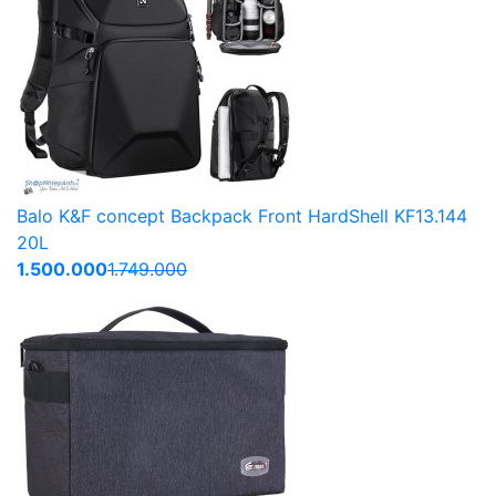
Balo K&F concept Backpack Front HardShell KF13.144
20L
1.500.000
1.749.000