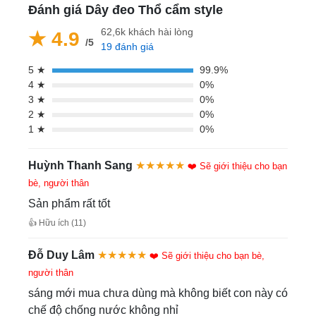
Đánh giá Dây đeo Thổ cẩm style
62,6k khách hài lòng
★ 4.9
/5
19 đánh giá
5 ★
99.9%
4 ★
0%
3 ★
0%
2 ★
0%
1 ★
0%
Huỳnh Thanh Sang
★★★★★
❤️ Sẽ giới thiệu cho bạn
bè, người thân
Sản phẩm rất tốt
👍 Hữu ích (11)
Đỗ Duy Lâm
★★★★★
❤️ Sẽ giới thiệu cho bạn bè,
người thân
sáng mới mua chưa dùng mà không biết con này có
chế độ chống nước không nhỉ