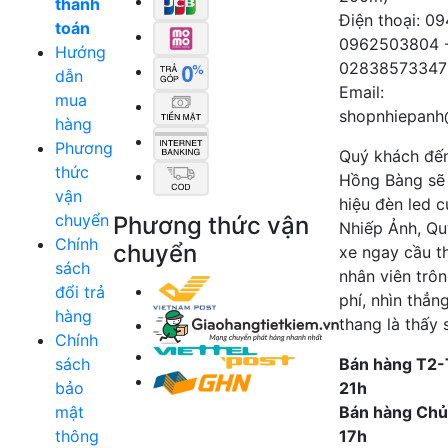
thanh
Điện thoại: 0
toán
0962503804 
Hướng
02838573347
dẫn
Email:
mua
shopnhiepanh
hàng
Phương
Quý khách đế
thức
Hồng Bàng sẽ
vận
hiệu đèn led 
chuyển
Phương thức vận
Nhiếp Ảnh, Qu
Chính
chuyển
xe ngay cầu t
sách
nhân viên trô
đổi trả
phí, nhìn thẳn
hàng
thang là thấy 
Chính
sách
Bán hàng T2-
bảo
21h
mật
Bán hàng Chủ
thông
17h