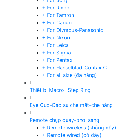
+ For Sony
+ For Ricoh
+ For Tamron
+ For Canon
+ For Olympus-Panasonic
+ For Nikon
+ For Leica
+ For Sigma
+ For Pentax
+ For Hasselblad-Contax G
+ For all size (đa năng)
Thiết bị Macro -Step Ring
Eye Cup-Cao su che mắt-che nắng
Remote chụp quay-phơi sáng
+ Remote wireless (không dây)
+ Remote wired (có dây)