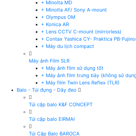
+ Minolta MD
+ Minolta AF/ Sony A-mount
+ Olympus OM
+ Konica AR
+ Lens CCTV C-mount (mirrorless)
+ Contax Yashica CY- Praktica PB-Fujino
+ Máy du lịch compact
Máy ảnh Film SLR
+ Máy ảnh film sử dụng tốt
+ Máy ảnh film trưng bày (không sử dụn
+ Máy film Twin Lens Reflex (TLR)
Balo - Túi đựng - Dây đeo
Túi cặp balo K&F CONCEPT
Túi cặp balo EIRMAI
Túi Cặp Balo BAROCA