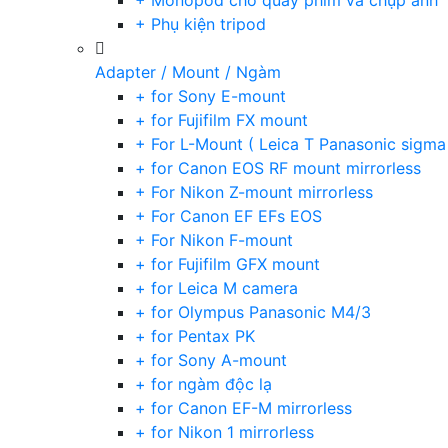
+ Monopod cho quay phim và chụp ảnh
+ Phụ kiện tripod
Adapter / Mount / Ngàm
+ for Sony E-mount
+ for Fujifilm FX mount
+ For L-Mount ( Leica T Panasonic sigma
+ for Canon EOS RF mount mirrorless
+ For Nikon Z-mount mirrorless
+ For Canon EF EFs EOS
+ For Nikon F-mount
+ for Fujifilm GFX mount
+ for Leica M camera
+ for Olympus Panasonic M4/3
+ for Pentax PK
+ for Sony A-mount
+ for ngàm độc lạ
+ for Canon EF-M mirrorless
+ for Nikon 1 mirrorless