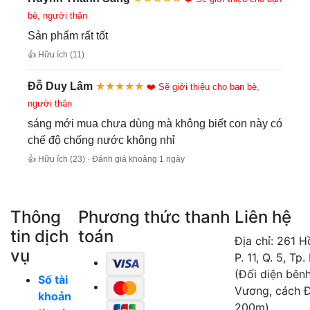
bè, người thân
Sản phẩm rất tốt
👍 Hữu ích (11)
Đỗ Duy Lâm
★★★★★
❤️ Sẽ giới thiệu cho bạn bè,
người thân
sáng mới mua chưa dùng mà không biết con này có
chế độ chống nước không nhỉ
👍 Hữu ích (23) · Đánh giá khoảng 1 ngày
Thông
Phương thức thanh
Liên hệ
tin dịch
toán
Địa chỉ: 261 
vụ
P. 11, Q. 5, Tp
(Đối diện bên
Số tài
Vương, cách 
khoản
200m)