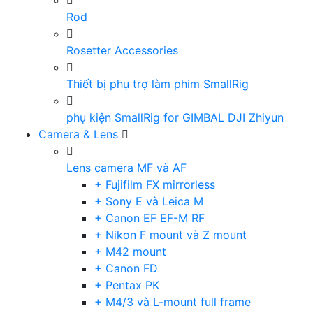
Rod
Rosetter Accessories
Thiết bị phụ trợ làm phim SmallRig
phụ kiện SmallRig for GIMBAL DJI Zhiyun
Camera & Lens
Lens camera MF và AF
+ Fujifilm FX mirrorless
+ Sony E và Leica M
+ Canon EF EF-M RF
+ Nikon F mount và Z mount
+ M42 mount
+ Canon FD
+ Pentax PK
+ M4/3 và L-mount full frame