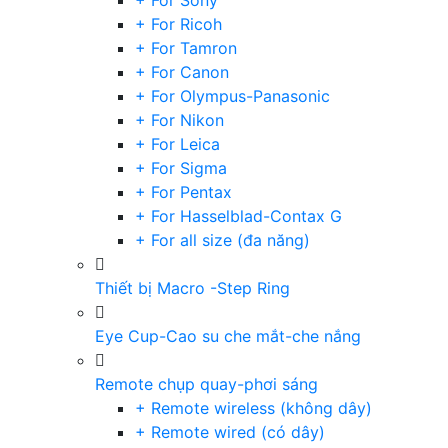
+ For Sony
+ For Ricoh
+ For Tamron
+ For Canon
+ For Olympus-Panasonic
+ For Nikon
+ For Leica
+ For Sigma
+ For Pentax
+ For Hasselblad-Contax G
+ For all size (đa năng)
Thiết bị Macro -Step Ring
Eye Cup-Cao su che mắt-che nắng
Remote chụp quay-phơi sáng
+ Remote wireless (không dây)
+ Remote wired (có dây)