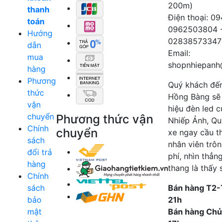
200m)
thanh
Điện thoại: 0
toán
0962503804 
Hướng
02838573347
dẫn
Email:
mua
shopnhiepanh
hàng
Phương
Quý khách đế
thức
Hồng Bàng sẽ
vận
hiệu đèn led 
chuyển
Phương thức vận
Nhiếp Ảnh, Qu
Chính
chuyển
xe ngay cầu t
sách
nhân viên trô
đổi trả
phí, nhìn thẳn
hàng
thang là thấy 
Chính
sách
Bán hàng T2-
bảo
21h
mật
Bán hàng Chủ