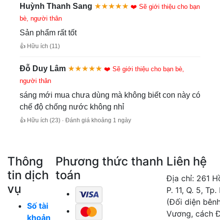
Huỳnh Thanh Sang
★★★★★
❤️ Sẽ giới thiệu cho bạn
bè, người thân
Sản phẩm rất tốt
👍 Hữu ích (11)
Đỗ Duy Lâm
★★★★★
❤️ Sẽ giới thiệu cho bạn bè,
người thân
sáng mới mua chưa dùng mà không biết con này có
chế độ chống nước không nhỉ
👍 Hữu ích (23) · Đánh giá khoảng 1 ngày
Thông
Phương thức thanh
Liên hệ
tin dịch
toán
Địa chỉ: 261 
vụ
P. 11, Q. 5, Tp
(Đối diện bên
Số tài
Vương, cách 
khoản