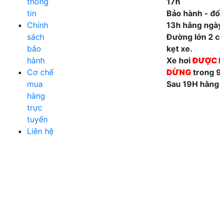
thông
17h
tin
Bảo hành - đổi
Chính
13h hằng ngà
sách
Đường lớn 2 ch
bảo
kẹt xe.
hành
Xe hơi
ĐƯỢC 
Cơ chế
DỪNG
trong 
mua
Sau 19H hằng
hàng
trực
tuyến
Liên hệ