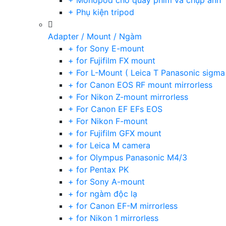
+ Monopod cho quay phim và chụp ảnh
+ Phụ kiện tripod
Adapter / Mount / Ngàm
+ for Sony E-mount
+ for Fujifilm FX mount
+ For L-Mount ( Leica T Panasonic sigma
+ for Canon EOS RF mount mirrorless
+ For Nikon Z-mount mirrorless
+ For Canon EF EFs EOS
+ For Nikon F-mount
+ for Fujifilm GFX mount
+ for Leica M camera
+ for Olympus Panasonic M4/3
+ for Pentax PK
+ for Sony A-mount
+ for ngàm độc lạ
+ for Canon EF-M mirrorless
+ for Nikon 1 mirrorless