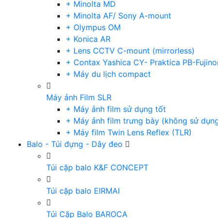
+ Minolta MD
+ Minolta AF/ Sony A-mount
+ Olympus OM
+ Konica AR
+ Lens CCTV C-mount (mirrorless)
+ Contax Yashica CY- Praktica PB-Fujino
+ Máy du lịch compact
Máy ảnh Film SLR
+ Máy ảnh film sử dụng tốt
+ Máy ảnh film trưng bày (không sử dụn
+ Máy film Twin Lens Reflex (TLR)
Balo - Túi đựng - Dây đeo
Túi cặp balo K&F CONCEPT
Túi cặp balo EIRMAI
Túi Cặp Balo BAROCA