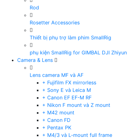
Rod
Rosetter Accessories
Thiết bị phụ trợ làm phim SmallRig
phụ kiện SmallRig for GIMBAL DJI Zhiyun
Camera & Lens
Lens camera MF và AF
+ Fujifilm FX mirrorless
+ Sony E và Leica M
+ Canon EF EF-M RF
+ Nikon F mount và Z mount
+ M42 mount
+ Canon FD
+ Pentax PK
+ M4/3 và L-mount full frame