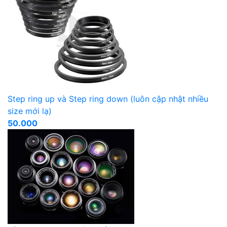
Step ring up và Step ring down (luôn cập nhật nhiều
size mới lạ)
50.000