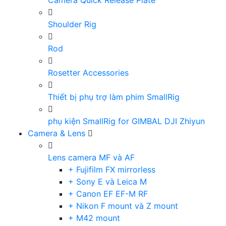
Camera Quick Release Plate
Shoulder Rig
Rod
Rosetter Accessories
Thiết bị phụ trợ làm phim SmallRig
phụ kiện SmallRig for GIMBAL DJI Zhiyun
Camera & Lens
Lens camera MF và AF
+ Fujifilm FX mirrorless
+ Sony E và Leica M
+ Canon EF EF-M RF
+ Nikon F mount và Z mount
+ M42 mount