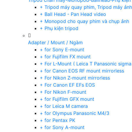
Tripod chân máy-Monopod-Ballhead-Phụ kiện
+ Tripod máy quay phim, Tripod máy ảnh,
+ Ball Head - Pan Head video
+ Monopod cho quay phim và chụp ảnh
+ Phụ kiện tripod
Adapter / Mount / Ngàm
+ for Sony E-mount
+ for Fujifilm FX mount
+ For L-Mount ( Leica T Panasonic sigma
+ for Canon EOS RF mount mirrorless
+ For Nikon Z-mount mirrorless
+ For Canon EF EFs EOS
+ For Nikon F-mount
+ for Fujifilm GFX mount
+ for Leica M camera
+ for Olympus Panasonic M4/3
+ for Pentax PK
+ for Sony A-mount