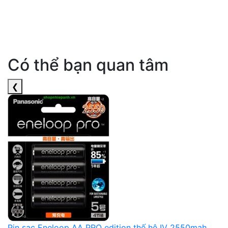
Có thể bạn quan tâm
❮
Pin sạc Eneloop AA PRO edition thế hệ IV 2550mah