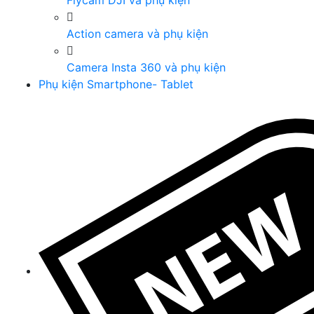
Flycam DJI và phụ kiện
Action camera và phụ kiện
Camera Insta 360 và phụ kiện
Phụ kiện Smartphone- Tablet