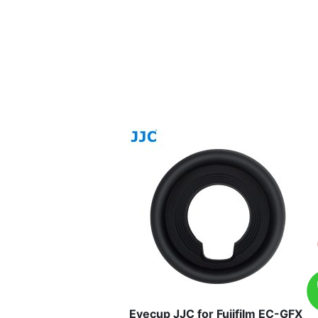
Eyecup JJC for Fujifilm EC-GFX