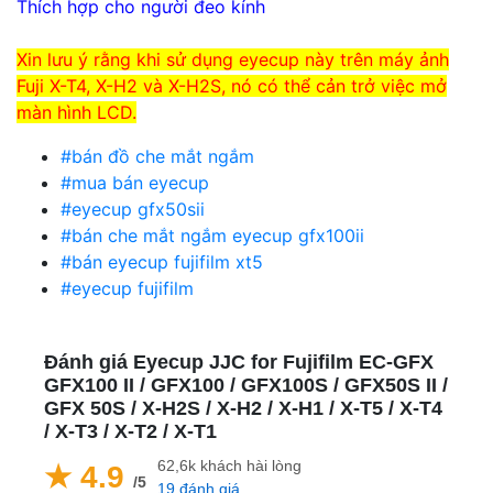
Thích hợp cho người đeo kính
Xin lưu ý rằng khi sử dụng eyecup này trên máy ảnh
Fuji X-T4, X-H2 và X-H2S, nó có thể cản trở việc mở
màn hình LCD.
#bán đồ che mắt ngắm
#mua bán eyecup
#eyecup gfx50sii
#bán che mắt ngắm eyecup gfx100ii
#bán eyecup fujifilm xt5
#eyecup fujifilm
Đánh giá Eyecup JJC for Fujifilm EC-GFX
GFX100 II / GFX100 / GFX100S / GFX50S II /
GFX 50S / X-H2S / X-H2 / X-H1 / X-T5 / X-T4
/ X-T3 / X-T2 / X-T1
62,6k khách hài lòng
★ 4.9
/5
19 đánh giá