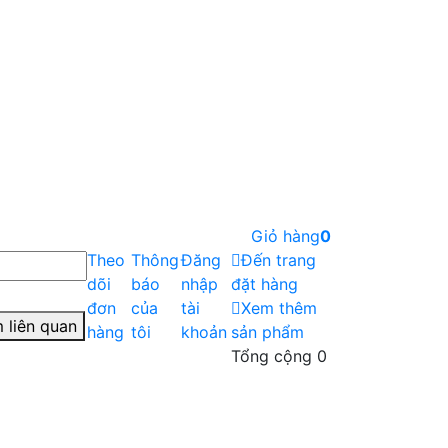
Giỏ hàng
0
Theo
Thông
Đăng
Đến trang
dõi
báo
nhập
đặt hàng
đơn
của
tài
Xem thêm
 liên quan
hàng
tôi
khoản
sản phẩm
Tổng cộng
0