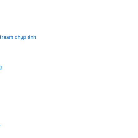
stream chụp ảnh
g
r