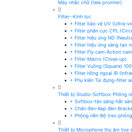
Máy nhắc chữ (tele promter)
Filter--Kính lọc
+ Filter bảo vệ UV (Ultra-v
+ Filter phân cực CPL (Circu
+ Filter hiệu ứng ND (Neutr
+ Filter hiệu ứng sáng tạo 
+ Filter Fly cam-Action cam
+ Filter Macro (Close-up)
+ Filter Vuông (Square) 1
+ Filter hồng ngoại IR (Infra
+ Phụ kiện Túi đựng-filter 
Thiết bị Studio-Softbox-Phông n
+ Softbox-tản sáng-hắt sá
+ Chân đèn-Kẹp đèn-Brack
+ Phông nền-Bộ treo phôn
Thiết bị Microphone thu âm live 