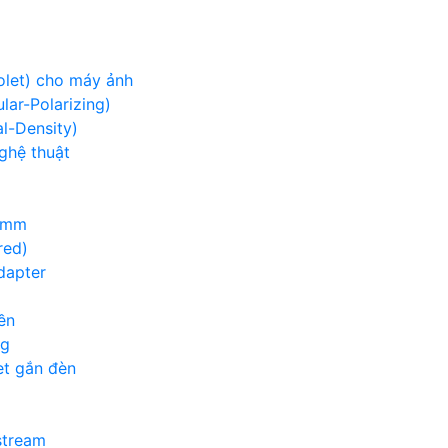
iolet) cho máy ảnh
lar-Polarizing)
al-Density)
nghệ thuật
00mm
red)
adapter
ền
ng
et gắn đèn
g
stream