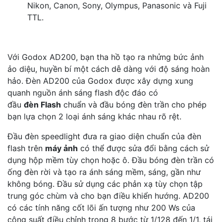
Nikon, Canon, Sony, Olympus, Panasonic và Fuji
TTL.
Với Godox AD200, bạn tha hồ tạo ra nhửng bức ảnh
ảo diệu, huyền bí một cách dễ dàng với độ sáng hoàn
hảo. Đèn AD200 của Godox được xây dựng xung
quanh nguồn ánh sáng flash độc đáo có
đầu
đèn Flash
chuẩn và đầu bóng đèn trần cho phép
bạn lựa chọn 2 loại ánh sáng khác nhau rõ rệt.
Đầu đèn speedlight đưa ra giao diện chuẩn của đèn
flash trên
máy ảnh
có thể được sửa đổi bằng cách sử
dụng hộp mềm tùy chọn hoặc ô. Đầu bóng đèn trần có
ống đèn rời và tạo ra ánh sáng mềm, sáng, gần như
không bóng. Đầu sử dụng các phản xạ tùy chọn tập
trung góc chùm và cho bạn điều khiển hướng. AD200
có các tính năng cốt lõi ấn tượng như 200 Ws của
công suất điều chỉnh trong 8 bước từ 1/128 đến 1/1, tái