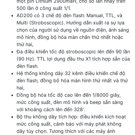
một pin Lithium 2900maH, cho số lần nháy trên
500 lần ở công suất 1/1.
AD200 có 3 chế độ đèn flash: Manual, TTL, và
Multi (Stroboscopic). Hướng dẫn xuất ra sự lựa
chọn của người sử dụng về nguồn điện, ánh sáng
mô hình, đồng bộ hóa màn chắn thứ nhất hoặc
thứ hai,
Đa điều khiển tốc độ stroboscopic lên đến 90 lần
(90 Hz). TTL lợi dụng đầu thu X1 tích hợp sẵn của
đèn flash.
Hệ thống không dây 32 kênh điều khiển chế độ
đèn flash, đồng bộ hóa màn hình thứ nhất và thứ
hai,
Đồng bộ hóa tốc độ cao lên đến 1/8000 giây,
mức công suất, đèn mô hình và beep sẵn sàng
với khoảng cách lên đến 328'.
Bộ thu không dây tích hợp: điều khiển kích hoạt
mức công suất, cảnh báo với máy phát không
dây tùy chọn. Tương thích với các máy ảnh