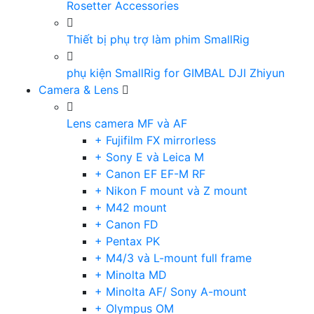
Rosetter Accessories
Thiết bị phụ trợ làm phim SmallRig
phụ kiện SmallRig for GIMBAL DJI Zhiyun
Camera & Lens
Lens camera MF và AF
+ Fujifilm FX mirrorless
+ Sony E và Leica M
+ Canon EF EF-M RF
+ Nikon F mount và Z mount
+ M42 mount
+ Canon FD
+ Pentax PK
+ M4/3 và L-mount full frame
+ Minolta MD
+ Minolta AF/ Sony A-mount
+ Olympus OM