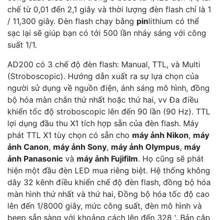
chế từ 0,01 đến 2,1 giây và thời lượng đèn flash chỉ là 1
/ 11,300 giây. Đèn flash chạy bằng
pin
lithium có thể
sạc lại sẽ giúp bạn có tới 500 lần nháy sáng với công
suất 1/1.
AD200 có 3 chế độ đèn flash: Manual, TTL, và Multi
(Stroboscopic). Hướng dẫn xuất ra sự lựa chọn của
người sử dụng về nguồn điện, ánh sáng mô hình, đồng
bộ hóa màn chắn thứ nhất hoặc thứ hai, vv Đa điều
khiển tốc độ stroboscopic lên đến 90 lần (90 Hz). TTL
lợi dụng đầu thu X1 tích hợp sẵn của đèn flash. Máy
phát TTL X1 tùy chọn có sẵn cho
máy ảnh Nikon
,
máy
ảnh Canon
,
máy ảnh Sony
,
máy ảnh Olympus
,
máy
ảnh Panasonic
và
máy ảnh Fujifilm
. Họ cũng sẽ phát
hiện một đầu đèn LED mua riêng biệt. Hệ thống không
dây 32 kênh điều khiển chế độ đèn flash, đồng bộ hóa
màn hình thứ nhất và thứ hai, Đồng bộ hóa tốc độ cao
lên đến 1/8000 giây, mức công suất, đèn mô hình và
beep sẵn sàng với khoảng cách lên đến 328 '. Bản cập