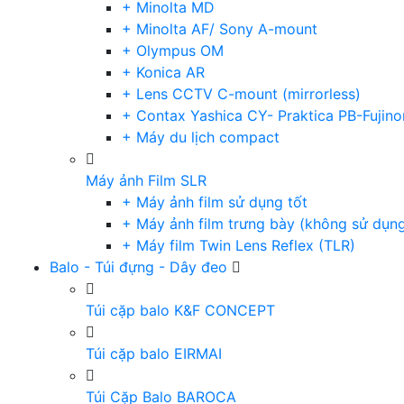
+ Minolta MD
+ Minolta AF/ Sony A-mount
+ Olympus OM
+ Konica AR
+ Lens CCTV C-mount (mirrorless)
+ Contax Yashica CY- Praktica PB-Fujino
+ Máy du lịch compact
Máy ảnh Film SLR
+ Máy ảnh film sử dụng tốt
+ Máy ảnh film trưng bày (không sử dụn
+ Máy film Twin Lens Reflex (TLR)
Balo - Túi đựng - Dây đeo
Túi cặp balo K&F CONCEPT
Túi cặp balo EIRMAI
Túi Cặp Balo BAROCA