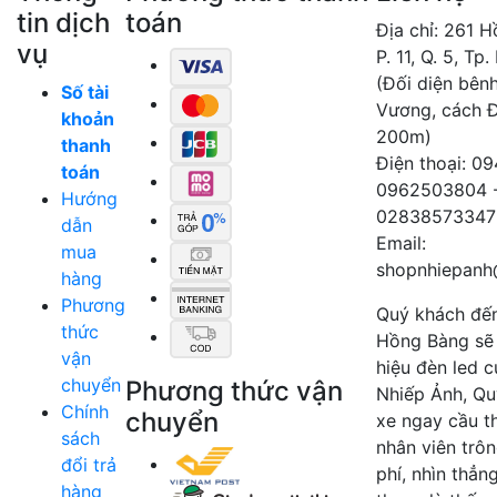
tin dịch
toán
Địa chỉ: 261 
vụ
P. 11, Q. 5, Tp
(Đối diện bên
Số tài
Vương, cách 
khoản
200m)
thanh
Điện thoại: 0
toán
0962503804 
Hướng
02838573347
dẫn
Email:
mua
shopnhiepanh
hàng
Phương
Quý khách đế
thức
Hồng Bàng sẽ
vận
hiệu đèn led 
chuyển
Phương thức vận
Nhiếp Ảnh, Qu
Chính
chuyển
xe ngay cầu t
sách
nhân viên trô
đổi trả
phí, nhìn thẳn
hàng