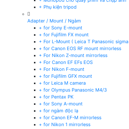
+ Monopod cho quay phim và chụp ảnh
+ Phụ kiện tripod
Adapter / Mount / Ngàm
+ for Sony E-mount
+ for Fujifilm FX mount
+ For L-Mount ( Leica T Panasonic sigma
+ for Canon EOS RF mount mirrorless
+ For Nikon Z-mount mirrorless
+ For Canon EF EFs EOS
+ For Nikon F-mount
+ for Fujifilm GFX mount
+ for Leica M camera
+ for Olympus Panasonic M4/3
+ for Pentax PK
+ for Sony A-mount
+ for ngàm độc lạ
+ for Canon EF-M mirrorless
+ for Nikon 1 mirrorless