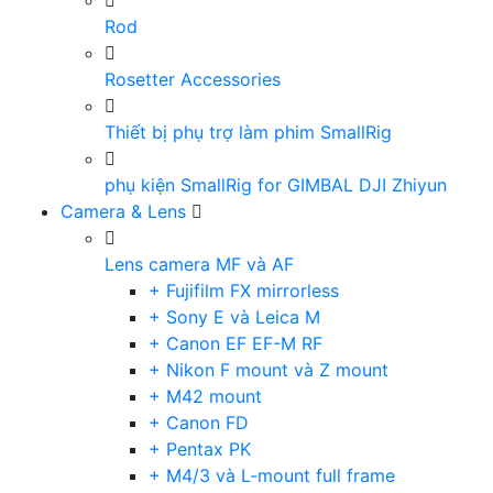
Rod
Rosetter Accessories
Thiết bị phụ trợ làm phim SmallRig
phụ kiện SmallRig for GIMBAL DJI Zhiyun
Camera & Lens
Lens camera MF và AF
+ Fujifilm FX mirrorless
+ Sony E và Leica M
+ Canon EF EF-M RF
+ Nikon F mount và Z mount
+ M42 mount
+ Canon FD
+ Pentax PK
+ M4/3 và L-mount full frame