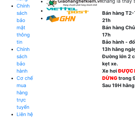
thang là thấy 
Chính
sách
Bán hàng T2-
bảo
21h
mật
Bán hàng Chủ
thông
17h
tin
Bảo hành - đổi
Chính
13h hằng ngà
sách
Đường lớn 2 ch
bảo
kẹt xe.
hành
Xe hơi
ĐƯỢC 
Cơ chế
DỪNG
trong 
mua
Sau 19H hằng
hàng
trực
tuyến
Liên hệ