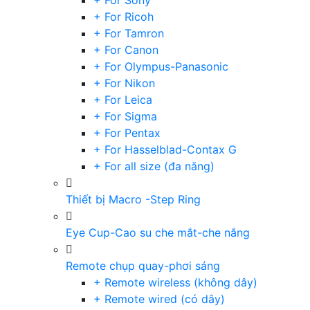
+ For Sony
+ For Ricoh
+ For Tamron
+ For Canon
+ For Olympus-Panasonic
+ For Nikon
+ For Leica
+ For Sigma
+ For Pentax
+ For Hasselblad-Contax G
+ For all size (đa năng)
Thiết bị Macro -Step Ring
Eye Cup-Cao su che mắt-che nắng
Remote chụp quay-phơi sáng
+ Remote wireless (không dây)
+ Remote wired (có dây)