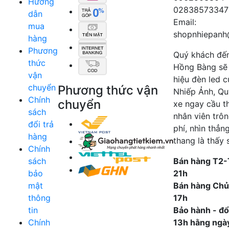
Hướng
02838573347
dẫn
Email:
mua
shopnhiepanh
hàng
Phương
Quý khách đế
thức
Hồng Bàng sẽ
vận
hiệu đèn led 
chuyển
Phương thức vận
Nhiếp Ảnh, Qu
Chính
chuyển
xe ngay cầu t
sách
nhân viên trô
đổi trả
phí, nhìn thẳn
hàng
thang là thấy 
Chính
sách
Bán hàng T2-
bảo
21h
mật
Bán hàng Chủ
thông
17h
tin
Bảo hành - đổi
Chính
13h hằng ngà