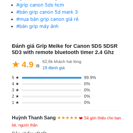
#grip canon 5ds hcm
#bán grip canon 5d mark 3
#mua bán grip canon giá rẻ
#bán grip máy ảnh
Đánh giá Grip Meike for Canon 5DS 5DSR
5D3 with remote bluetooth timer 2.4 Ghz
62,6k khách hài lòng
★ 4.9
/5
19 đánh giá
5 ★
99.9%
4 ★
0%
3 ★
0%
2 ★
0%
1 ★
0%
Huỳnh Thanh Sang
★★★★★
❤️ Sẽ giới thiệu cho bạn
bè, người thân