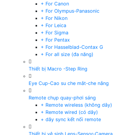
+ For Canon
+ For Olympus-Panasonic
+ For Nikon
+ For Leica
+ For Sigma
+ For Pentax
+ For Hasselblad-Contax G
+ For all size (đa năng)
Thiết bị Macro -Step Ring
Eye Cup-Cao su che mắt-che nắng
Remote chụp quay-phơi sáng
+ Remote wireless (không dây)
+ Remote wired (có dây)
+ dây sync kết nối remote
Thiết bị vệ sinh Lens-Sensor-Camera