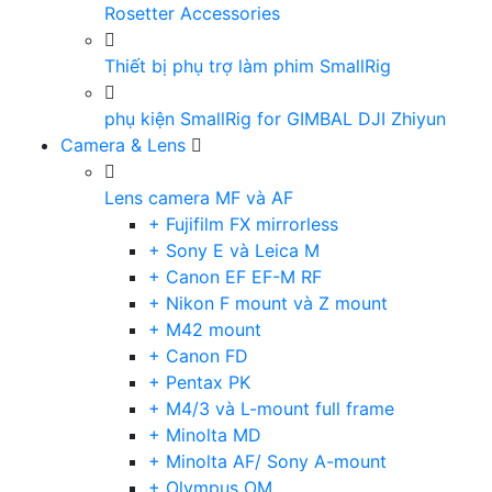
Rosetter Accessories
Thiết bị phụ trợ làm phim SmallRig
phụ kiện SmallRig for GIMBAL DJI Zhiyun
Camera & Lens
Lens camera MF và AF
+ Fujifilm FX mirrorless
+ Sony E và Leica M
+ Canon EF EF-M RF
+ Nikon F mount và Z mount
+ M42 mount
+ Canon FD
+ Pentax PK
+ M4/3 và L-mount full frame
+ Minolta MD
+ Minolta AF/ Sony A-mount
+ Olympus OM