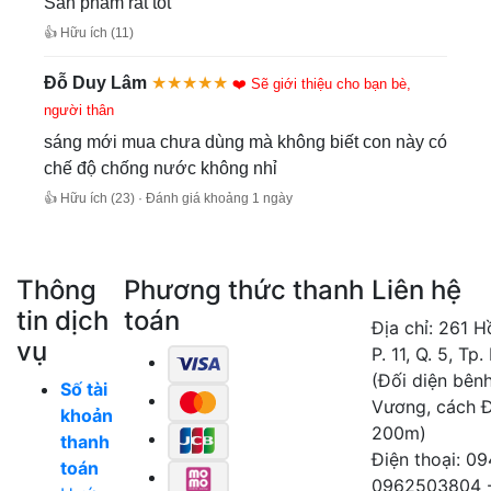
Sản phẩm rất tốt
👍 Hữu ích (11)
Đỗ Duy Lâm
★★★★★
❤️ Sẽ giới thiệu cho bạn bè,
người thân
sáng mới mua chưa dùng mà không biết con này có
chế độ chống nước không nhỉ
👍 Hữu ích (23) · Đánh giá khoảng 1 ngày
Thông
Phương thức thanh
Liên hệ
tin dịch
toán
Địa chỉ: 261 
vụ
P. 11, Q. 5, Tp
(Đối diện bên
Số tài
Vương, cách 
khoản
200m)
thanh
Điện thoại: 0
toán
0962503804 