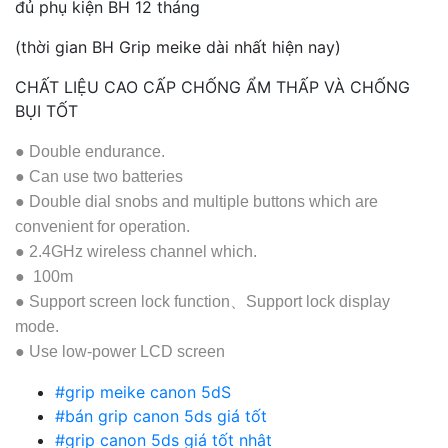
đủ phụ kiện BH 12 tháng
(thời gian BH Grip meike dài nhất hiện nay)
CHẤT LIỆU CAO CẤP CHỐNG ẨM THẤP VÀ CHỐNG
BỤI TỐT
● Double endurance.
● Can use two batteries
● Double dial snobs and multiple buttons which are
convenient for operation.
● 2.4GHz wireless channel which.
● 100m
● Support screen lock function、Support lock display
mode.
● Use low-power LCD screen
#grip meike canon 5dS
#bán grip canon 5ds giá tốt
#grip canon 5ds giá tốt nhât