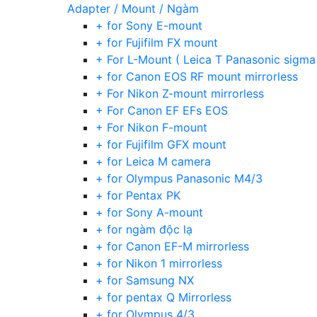
Adapter / Mount / Ngàm
+ for Sony E-mount
+ for Fujifilm FX mount
+ For L-Mount ( Leica T Panasonic sigma
+ for Canon EOS RF mount mirrorless
+ For Nikon Z-mount mirrorless
+ For Canon EF EFs EOS
+ For Nikon F-mount
+ for Fujifilm GFX mount
+ for Leica M camera
+ for Olympus Panasonic M4/3
+ for Pentax PK
+ for Sony A-mount
+ for ngàm độc lạ
+ for Canon EF-M mirrorless
+ for Nikon 1 mirrorless
+ for Samsung NX
+ for pentax Q Mirrorless
+ for Olympus 4/3