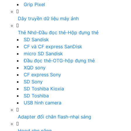
Grip Pixel
Dây truyền dữ liệu máy ảnh
Thẻ Nhớ-Đầu đọc thẻ-Hộp đựng thẻ
SD Sandisk
CF và CF express SanDisk
micro SD Sandisk
Đầu đọc thẻ-OTG-hộp đựng thẻ
XQD sony
CF express Sony
SD Sony
SD Toshiba Kioxia
SD Toshiba
USB hình camera
Adapter đổi chân flash-nhại sáng
Hood che nắng