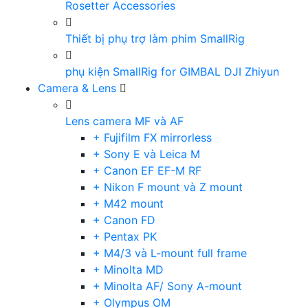
Rosetter Accessories
Thiết bị phụ trợ làm phim SmallRig
phụ kiện SmallRig for GIMBAL DJI Zhiyun
Camera & Lens
Lens camera MF và AF
+ Fujifilm FX mirrorless
+ Sony E và Leica M
+ Canon EF EF-M RF
+ Nikon F mount và Z mount
+ M42 mount
+ Canon FD
+ Pentax PK
+ M4/3 và L-mount full frame
+ Minolta MD
+ Minolta AF/ Sony A-mount
+ Olympus OM