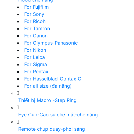
For Fujifilm
For Sony
For Ricoh
For Tamron
For Canon
For Olympus-Panasonic
For Nikon
For Leica
For Sigma
For Pentax
For Hasselblad-Contax G
For all size (đa năng)
Thiết bị Macro -Step Ring
Eye Cup-Cao su che mắt-che nắng
Remote chụp quay-phơi sáng