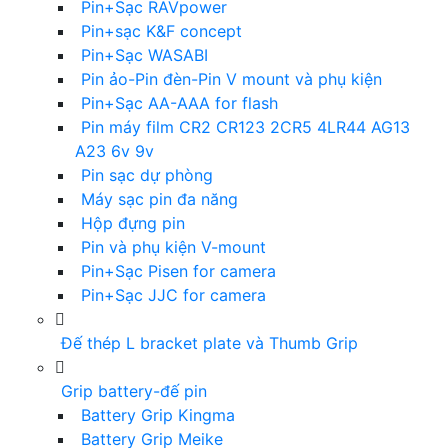
Pin+Sạc RAVpower
Pin+sạc K&F concept
Pin+Sạc WASABI
Pin ảo-Pin đèn-Pin V mount và phụ kiện
Pin+Sạc AA-AAA for flash
Pin máy film CR2 CR123 2CR5 4LR44 AG13
A23 6v 9v
Pin sạc dự phòng
Máy sạc pin đa năng
Hộp đựng pin
Pin và phụ kiện V-mount
Pin+Sạc Pisen for camera
Pin+Sạc JJC for camera
Đế thép L bracket plate và Thumb Grip
Grip battery-đế pin
Battery Grip Kingma
Battery Grip Meike