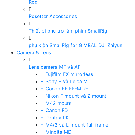
Rod
Rosetter Accessories
Thiết bị phụ trợ làm phim SmallRig
phụ kiện SmallRig for GIMBAL DJI Zhiyun
Camera & Lens
Lens camera MF và AF
+ Fujifilm FX mirrorless
+ Sony E và Leica M
+ Canon EF EF-M RF
+ Nikon F mount và Z mount
+ M42 mount
+ Canon FD
+ Pentax PK
+ M4/3 và L-mount full frame
+ Minolta MD