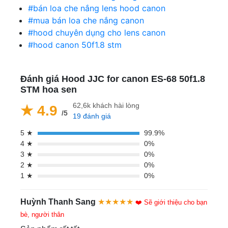
#bán loa che nắng lens hood canon
#mua bán loa che nắng canon
#hood chuyên dụng cho lens canon
#hood canon 50f1.8 stm
Đánh giá Hood JJC for canon ES-68 50f1.8
STM hoa sen
62,6k khách hài lòng
★ 4.9
/5
19 đánh giá
5 ★
99.9%
4 ★
0%
3 ★
0%
2 ★
0%
1 ★
0%
Huỳnh Thanh Sang
★★★★★
❤️ Sẽ giới thiệu cho bạn
bè, người thân