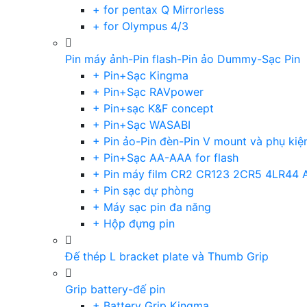
+ for pentax Q Mirrorless
+ for Olympus 4/3
Pin máy ảnh-Pin flash-Pin ảo Dummy-Sạc Pin
+ Pin+Sạc Kingma
+ Pin+Sạc RAVpower
+ Pin+sạc K&F concept
+ Pin+Sạc WASABI
+ Pin ảo-Pin đèn-Pin V mount và phụ kiệ
+ Pin+Sạc AA-AAA for flash
+ Pin máy film CR2 CR123 2CR5 4LR44 
+ Pin sạc dự phòng
+ Máy sạc pin đa năng
+ Hộp đựng pin
Đế thép L bracket plate và Thumb Grip
Grip battery-đế pin
+ Battery Grip Kingma