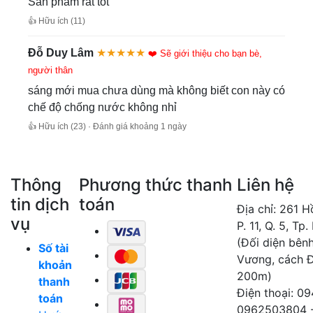
Sản phẩm rất tốt
👍 Hữu ích (11)
Đỗ Duy Lâm
★★★★★
❤️ Sẽ giới thiệu cho bạn bè,
người thân
sáng mới mua chưa dùng mà không biết con này có
chế độ chống nước không nhỉ
👍 Hữu ích (23) · Đánh giá khoảng 1 ngày
Thông
Phương thức thanh
Liên hệ
tin dịch
toán
Địa chỉ: 261 
vụ
P. 11, Q. 5, Tp
(Đối diện bên
Số tài
Vương, cách 
khoản
200m)
thanh
Điện thoại: 0
toán
0962503804 