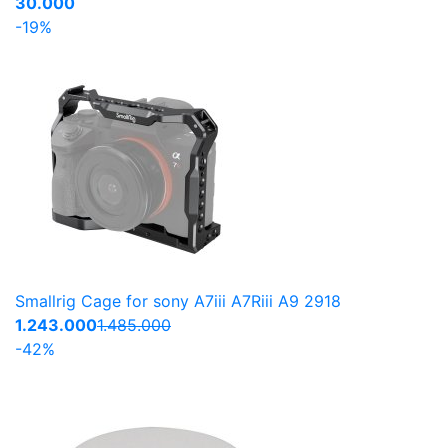
30.000
-19%
Smallrig Cage for sony A7iii A7Riii A9 2918
1.243.000
1.485.000
-42%