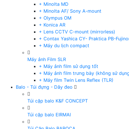
+ Minolta MD
+ Minolta AF/ Sony A-mount
+ Olympus OM
+ Konica AR
+ Lens CCTV C-mount (mirrorless)
+ Contax Yashica CY- Praktica PB-Fujino
+ Máy du lịch compact
Máy ảnh Film SLR
+ Máy ảnh film sử dụng tốt
+ Máy ảnh film trưng bày (không sử dụn
+ Máy film Twin Lens Reflex (TLR)
Balo - Túi đựng - Dây đeo
Túi cặp balo K&F CONCEPT
Túi cặp balo EIRMAI
Túi Cặp Balo BAROCA