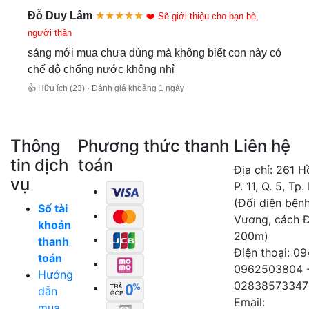
Đỗ Duy Lâm
★★★★★
❤️ Sẽ giới thiệu cho bạn bè,
người thân
sáng mới mua chưa dùng mà không biết con này có
chế độ chống nước không nhỉ
👍 Hữu ích (23) · Đánh giá khoảng 1 ngày
Thông
Phương thức thanh
Liên hệ
tin dịch
toán
Địa chỉ: 261 
vụ
P. 11, Q. 5, Tp
(Đối diện bên
Số tài
Vương, cách 
khoản
200m)
thanh
Điện thoại: 0
toán
0962503804 
Hướng
02838573347
dẫn
Email:
mua