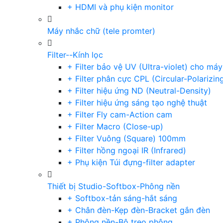
+ HDMI và phụ kiện monitor
Máy nhắc chữ (tele promter)
Filter--Kính lọc
+ Filter bảo vệ UV (Ultra-violet) cho má
+ Filter phân cực CPL (Circular-Polarizin
+ Filter hiệu ứng ND (Neutral-Density)
+ Filter hiệu ứng sáng tạo nghệ thuật
+ Filter Fly cam-Action cam
+ Filter Macro (Close-up)
+ Filter Vuông (Square) 100mm
+ Filter hồng ngoại IR (Infrared)
+ Phụ kiện Túi đựng-filter adapter
Thiết bị Studio-Softbox-Phông nền
+ Softbox-tản sáng-hắt sáng
+ Chân đèn-Kẹp đèn-Bracket gắn đèn
+ Phông nền-Bộ treo phông