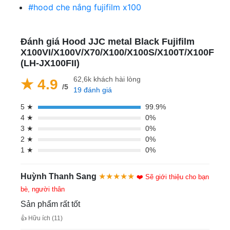
#hood che nắng fujifilm x100
Đánh giá Hood JJC metal Black Fujifilm
X100VI/X100V/X70/X100/X100S/X100T/X100F
(LH-JX100FII)
62,6k khách hài lòng
★ 4.9
/5
19 đánh giá
5 ★
99.9%
4 ★
0%
3 ★
0%
2 ★
0%
1 ★
0%
Huỳnh Thanh Sang
★★★★★
❤️ Sẽ giới thiệu cho bạn
bè, người thân
Sản phẩm rất tốt
👍 Hữu ích (11)