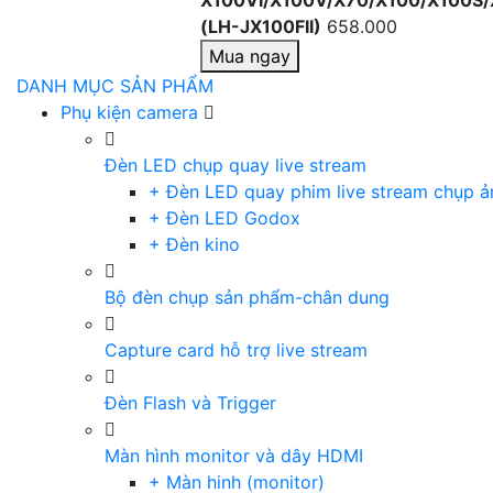
X100VI/X100V/X70/X100/X100S/
(LH-JX100FII)
658.000
Mua ngay
DANH MỤC SẢN PHẨM
Phụ kiện camera
Đèn LED chụp quay live stream
+ Đèn LED quay phim live stream chụp ả
+ Đèn LED Godox
+ Đèn kino
Bộ đèn chụp sản phẩm-chân dung
Capture card hỗ trợ live stream
Đèn Flash và Trigger
Màn hình monitor và dây HDMI
+ Màn hinh (monitor)