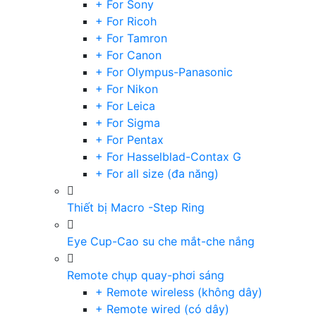
+ For Sony
+ For Ricoh
+ For Tamron
+ For Canon
+ For Olympus-Panasonic
+ For Nikon
+ For Leica
+ For Sigma
+ For Pentax
+ For Hasselblad-Contax G
+ For all size (đa năng)
Thiết bị Macro -Step Ring
Eye Cup-Cao su che mắt-che nắng
Remote chụp quay-phơi sáng
+ Remote wireless (không dây)
+ Remote wired (có dây)