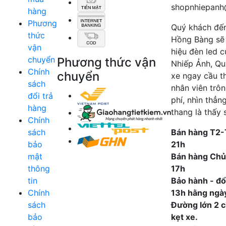
shopnhiepanh
hàng
Phương
Quý khách đế
thức
Hồng Bàng sẽ
vận
hiệu đèn led 
chuyển
Phương thức vận
Nhiếp Ảnh, Qu
Chính
chuyển
xe ngay cầu t
sách
nhân viên trô
đổi trả
phí, nhìn thẳn
hàng
thang là thấy 
Chính
sách
Bán hàng T2-
bảo
21h
mật
Bán hàng Chủ
thông
17h
tin
Bảo hành - đổi
Chính
13h hằng ngà
sách
Đường lớn 2 ch
bảo
kẹt xe.