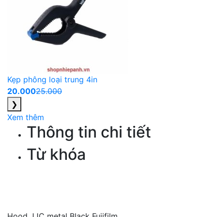
Kẹp phông loại trung 4in
20.000
25.000
❯
Xem thêm
Thông tin chi tiết
Từ khóa
Hood JJC metal Black Fujifilm