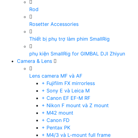
Rod
Rosetter Accessories
Thiết bị phụ trợ làm phim SmallRig
phụ kiện SmallRig for GIMBAL DJI Zhiyun
Camera & Lens
Lens camera MF và AF
+ Fujifilm FX mirrorless
+ Sony E và Leica M
+ Canon EF EF-M RF
+ Nikon F mount và Z mount
+ M42 mount
+ Canon FD
+ Pentax PK
+ M4/3 và L-mount full frame