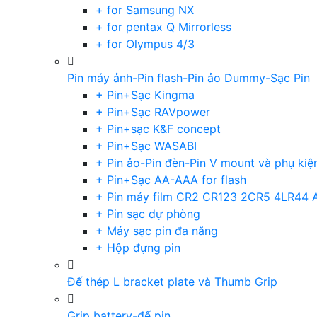
+ for Samsung NX
+ for pentax Q Mirrorless
+ for Olympus 4/3
Pin máy ảnh-Pin flash-Pin ảo Dummy-Sạc Pin
+ Pin+Sạc Kingma
+ Pin+Sạc RAVpower
+ Pin+sạc K&F concept
+ Pin+Sạc WASABI
+ Pin ảo-Pin đèn-Pin V mount và phụ kiệ
+ Pin+Sạc AA-AAA for flash
+ Pin máy film CR2 CR123 2CR5 4LR44 
+ Pin sạc dự phòng
+ Máy sạc pin đa năng
+ Hộp đựng pin
Đế thép L bracket plate và Thumb Grip
Grip battery-đế pin