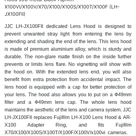
X100VI/X100V/X70/X100/X100S/X100T/X100F (LH-
JX100FII)
JJC LH-JX100FII dedicated Lens Hood is designed to
prevent unwanted stray light from entering the lens by
extending and shading the end of the lens. This lens hood
is made of premium aluminium alloy, which is sturdy and
durable. The non-glare matte finish on the inside further
prevents or limits lens flare. No vignetting will show with
the hood on. With the extended lens end, you will also
benefit from extra protection from accidental impact. The
lens hood is equipped with a cap for better protection of
your lens. The hood also allows you to put on a Ф49mm
filter and a Ф49mm lens cap. The whole lens hood
maintains the aesthetic of the lens and camera system. JJC
LH-JX100FII replaces Fujifilm LH-X100 Lens Hood & AR-
X100 Adapter Ring, and fits Fujifilm
X70/X100/X100S/X100T/X100F/X100V/x100vi cameras.