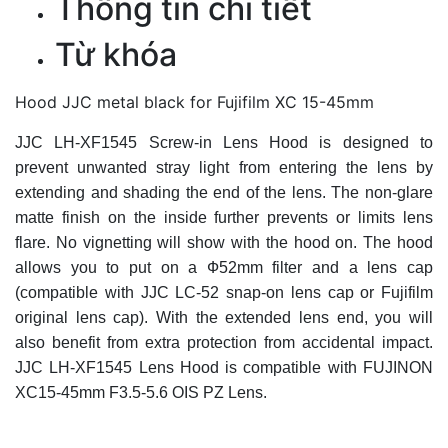
Thông tin chi tiết
Từ khóa
Hood JJC metal black for Fujifilm XC 15-45mm
JJC LH-XF1545 Screw-in Lens Hood is designed to
prevent unwanted stray light from entering the lens by
extending and shading the end of the lens. The non-glare
matte finish on the inside further prevents or limits lens
flare. No vignetting will show with the hood on. The hood
allows you to put on a Ф52mm filter and a lens cap
(compatible with JJC LC-52 snap-on lens cap or Fujifilm
original lens cap). With the extended lens end, you will
also benefit from extra protection from accidental impact.
JJC LH-XF1545 Lens Hood is compatible with FUJINON
XC15-45mm F3.5-5.6 OIS PZ Lens.