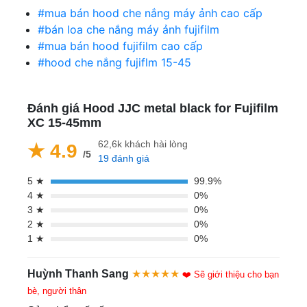
#mua bán hood che nắng máy ảnh cao cấp
#bán loa che nắng máy ảnh fujifilm
#mua bán hood fujifilm cao cấp
#hood che nắng fujiflm 15-45
Đánh giá Hood JJC metal black for Fujifilm
XC 15-45mm
62,6k khách hài lòng
★ 4.9
/5
19 đánh giá
5 ★
99.9%
4 ★
0%
3 ★
0%
2 ★
0%
1 ★
0%
Huỳnh Thanh Sang
★★★★★
❤️ Sẽ giới thiệu cho bạn
bè, người thân