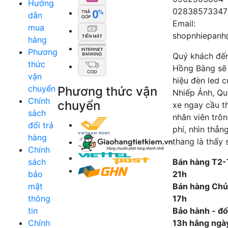
Hướng
02838573347
dẫn
Email:
mua
shopnhiepanh
hàng
Phương
Quý khách đế
thức
Hồng Bàng sẽ
vận
hiệu đèn led 
chuyển
Phương thức vận
Nhiếp Ảnh, Qu
Chính
chuyển
xe ngay cầu t
sách
nhân viên trô
đổi trả
phí, nhìn thẳn
hàng
thang là thấy 
Chính
sách
Bán hàng T2-
bảo
21h
mật
Bán hàng Chủ
thông
17h
tin
Bảo hành - đổi
Chính
13h hằng ngà