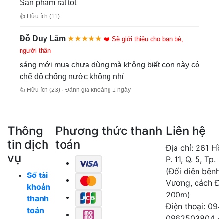
Sản phẩm rất tốt
👍 Hữu ích (11)
Đỗ Duy Lâm
★★★★★
❤️ Sẽ giới thiệu cho bạn bè,
người thân
sáng mới mua chưa dùng mà không biết con này có
chế độ chống nước không nhỉ
👍 Hữu ích (23) · Đánh giá khoảng 1 ngày
Thông
Phương thức thanh
Liên hệ
tin dịch
toán
Địa chỉ: 261 
vụ
P. 11, Q. 5, Tp
(Đối diện bên
Số tài
Vương, cách 
khoản
200m)
thanh
Điện thoại: 0
toán
0962503804 