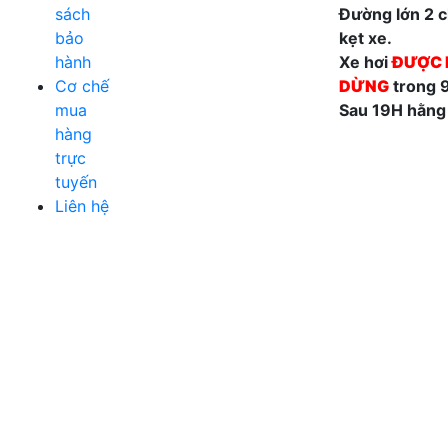
sách
Đường lớn 2 ch
bảo
kẹt xe.
hành
Xe hơi
ĐƯỢC 
Cơ chế
DỪNG
trong 
mua
Sau 19H hằng
hàng
trực
tuyến
Liên hệ