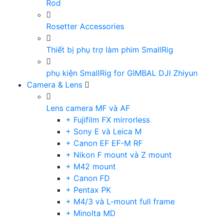
Rod
Rosetter Accessories
Thiết bị phụ trợ làm phim SmallRig
phụ kiện SmallRig for GIMBAL DJI Zhiyun
Camera & Lens
Lens camera MF và AF
+ Fujifilm FX mirrorless
+ Sony E và Leica M
+ Canon EF EF-M RF
+ Nikon F mount và Z mount
+ M42 mount
+ Canon FD
+ Pentax PK
+ M4/3 và L-mount full frame
+ Minolta MD