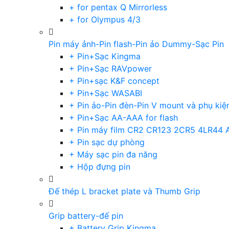
+ for pentax Q Mirrorless
+ for Olympus 4/3
Pin máy ảnh-Pin flash-Pin ảo Dummy-Sạc Pin
+ Pin+Sạc Kingma
+ Pin+Sạc RAVpower
+ Pin+sạc K&F concept
+ Pin+Sạc WASABI
+ Pin ảo-Pin đèn-Pin V mount và phụ kiệ
+ Pin+Sạc AA-AAA for flash
+ Pin máy film CR2 CR123 2CR5 4LR44 
+ Pin sạc dự phòng
+ Máy sạc pin đa năng
+ Hộp đựng pin
Đế thép L bracket plate và Thumb Grip
Grip battery-đế pin
+ Battery Grip Kingma