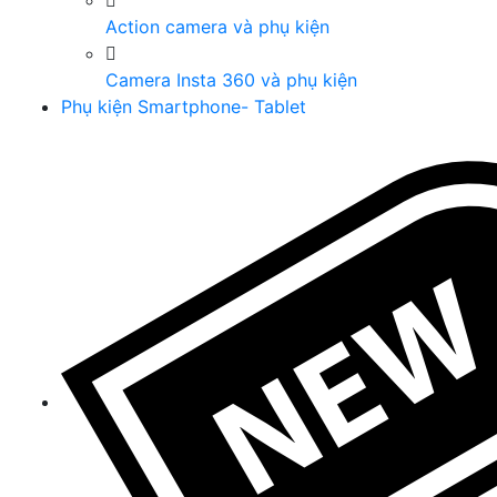
Action camera và phụ kiện
Camera Insta 360 và phụ kiện
Phụ kiện Smartphone- Tablet