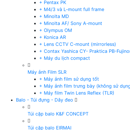
+ Pentax PK
+ M4/3 và L-mount full frame
+ Minolta MD
+ Minolta AF/ Sony A-mount
+ Olympus OM
+ Konica AR
+ Lens CCTV C-mount (mirrorless)
+ Contax Yashica CY- Praktica PB-Fujino
+ Máy du lịch compact
Máy ảnh Film SLR
+ Máy ảnh film sử dụng tốt
+ Máy ảnh film trưng bày (không sử dụn
+ Máy film Twin Lens Reflex (TLR)
Balo - Túi đựng - Dây đeo
Túi cặp balo K&F CONCEPT
Túi cặp balo EIRMAI