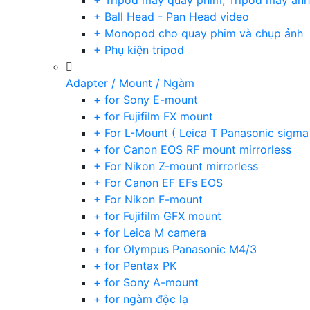
+ Tripod máy quay phim, Tripod máy ảnh,
+ Ball Head - Pan Head video
+ Monopod cho quay phim và chụp ảnh
+ Phụ kiện tripod
Adapter / Mount / Ngàm
+ for Sony E-mount
+ for Fujifilm FX mount
+ For L-Mount ( Leica T Panasonic sigma
+ for Canon EOS RF mount mirrorless
+ For Nikon Z-mount mirrorless
+ For Canon EF EFs EOS
+ For Nikon F-mount
+ for Fujifilm GFX mount
+ for Leica M camera
+ for Olympus Panasonic M4/3
+ for Pentax PK
+ for Sony A-mount
+ for ngàm độc lạ