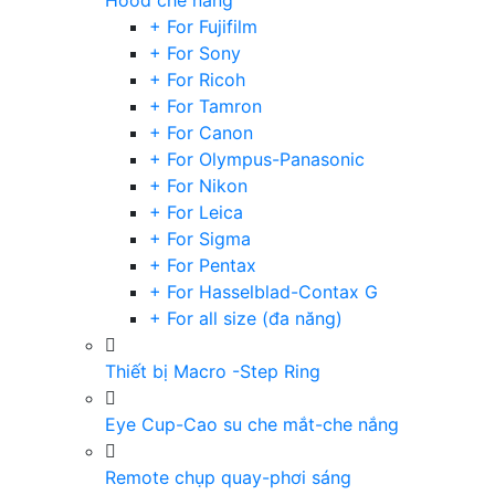
Hood che nắng
+ For Fujifilm
+ For Sony
+ For Ricoh
+ For Tamron
+ For Canon
+ For Olympus-Panasonic
+ For Nikon
+ For Leica
+ For Sigma
+ For Pentax
+ For Hasselblad-Contax G
+ For all size (đa năng)
Thiết bị Macro -Step Ring
Eye Cup-Cao su che mắt-che nắng
Remote chụp quay-phơi sáng