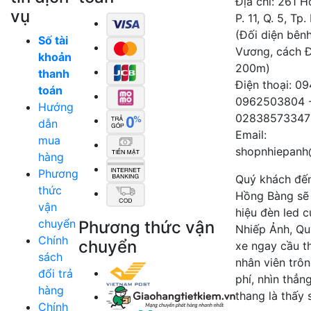
Địa chỉ: 261 
vụ
P. 11, Q. 5, Tp
(Đối diện bên
Số tài
Vương, cách 
khoản
200m)
thanh
Điện thoại: 0
toán
0962503804 
Hướng
02838573347
dẫn
Email:
mua
shopnhiepanh
hàng
Phương
Quý khách đế
thức
Hồng Bàng sẽ
vận
hiệu đèn led 
chuyển
Phương thức vận
Nhiếp Ảnh, Qu
Chính
chuyển
xe ngay cầu t
sách
nhân viên trô
đổi trả
phí, nhìn thẳn
hàng
thang là thấy 
Chính