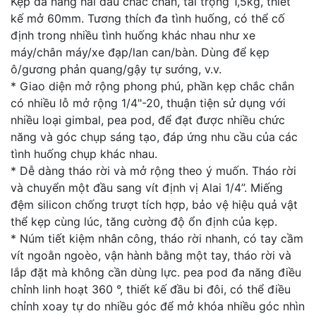
Kẹp đa năng hai đầu chắc chắn, tải trọng 1,5kg, thiết
kế mở 60mm. Tương thích đa tình huống, có thể cố
định trong nhiều tình huống khác nhau như xe
máy/chân máy/xe đạp/lan can/bàn. Dùng để kẹp
ô/gương phản quang/gậy tự sướng, v.v.
* Giao diện mở rộng phong phú, phần kẹp chắc chắn
có nhiều lỗ mở rộng 1/4"-20, thuận tiện sử dụng với
nhiều loại gimbal, pea pod, để đạt được nhiều chức
năng và góc chụp sáng tạo, đáp ứng nhu cầu của các
tình huống chụp khác nhau.
* Dễ dàng tháo rời và mở rộng theo ý muốn. Tháo rời
và chuyển một đầu sang vít định vị Alai 1/4”. Miếng
đệm silicon chống trượt tích hợp, bảo vệ hiệu quả vật
thể kẹp cùng lúc, tăng cường độ ổn định của kẹp.
* Núm tiết kiệm nhân công, tháo rời nhanh, có tay cầm
vít ngoằn ngoèo, vận hành bằng một tay, tháo rời và
lắp đặt mà không cần dùng lực. pea pod đa năng điều
chỉnh linh hoạt 360 °, thiết kế đầu bi đôi, có thể điều
chỉnh xoay tự do nhiều góc để mở khóa nhiều góc nhìn