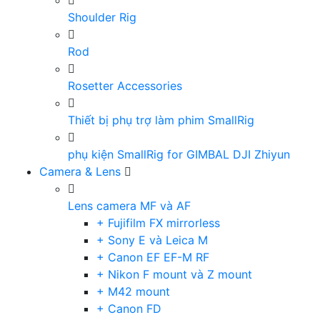
Shoulder Rig
Rod
Rosetter Accessories
Thiết bị phụ trợ làm phim SmallRig
phụ kiện SmallRig for GIMBAL DJI Zhiyun
Camera & Lens
Lens camera MF và AF
+ Fujifilm FX mirrorless
+ Sony E và Leica M
+ Canon EF EF-M RF
+ Nikon F mount và Z mount
+ M42 mount
+ Canon FD