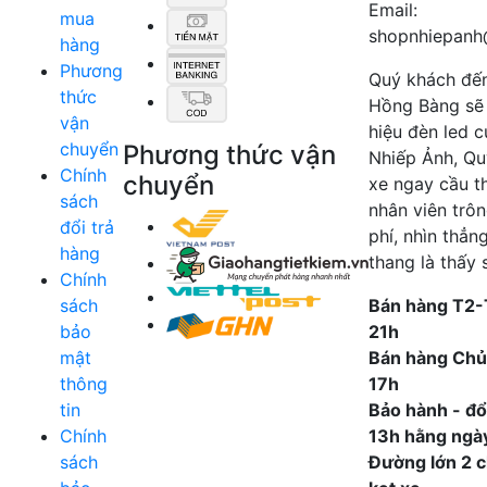
Email:
mua
shopnhiepanh
hàng
Phương
Quý khách đế
thức
Hồng Bàng sẽ
vận
hiệu đèn led 
chuyển
Phương thức vận
Nhiếp Ảnh, Qu
Chính
chuyển
xe ngay cầu t
sách
nhân viên trô
đổi trả
phí, nhìn thẳn
hàng
thang là thấy 
Chính
sách
Bán hàng T2-
bảo
21h
mật
Bán hàng Chủ
thông
17h
tin
Bảo hành - đổi
Chính
13h hằng ngà
sách
Đường lớn 2 ch