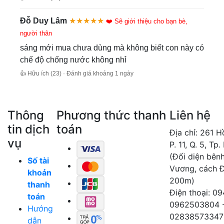
Đỗ Duy Lâm
★★★★★
❤️ Sẽ giới thiệu cho bạn bè,
người thân
sáng mới mua chưa dùng mà không biết con này có
chế độ chống nước không nhỉ
👍 Hữu ích (23) · Đánh giá khoảng 1 ngày
Thông
Phương thức thanh
Liên hệ
tin dịch
toán
Địa chỉ: 261 
vụ
P. 11, Q. 5, Tp
(Đối diện bên
Số tài
Vương, cách 
khoản
200m)
thanh
Điện thoại: 0
toán
0962503804 
Hướng
02838573347
dẫn