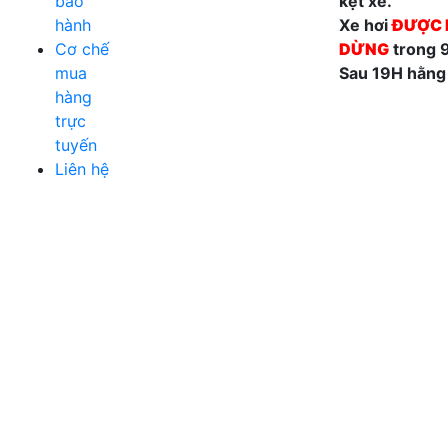
bảo
kẹt xe.
hành
Xe hơi
ĐƯỢC 
Cơ chế
DỪNG
trong 
mua
Sau 19H hằng
hàng
trực
tuyến
Liên hệ