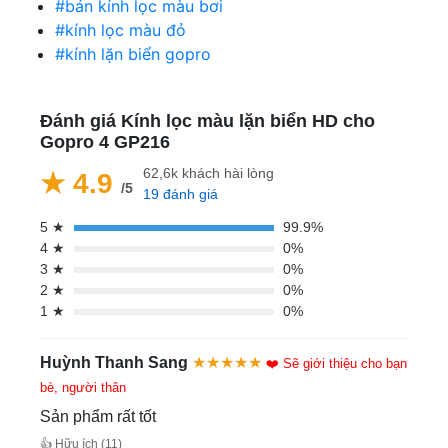
#bán kính lọc màu bơi
#kính lọc màu đỏ
#kính lặn biển gopro
Đánh giá Kính lọc màu lặn biển HD cho
Gopro 4 GP216
62,6k khách hài lòng
★ 4.9
/5
19 đánh giá
5 ★
99.9%
4 ★
0%
3 ★
0%
2 ★
0%
1 ★
0%
Huỳnh Thanh Sang
★★★★★
❤️ Sẽ giới thiệu cho bạn
bè, người thân
Sản phẩm rất tốt
👍 Hữu ích (11)