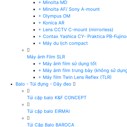
+ Minolta MD
+ Minolta AF/ Sony A-mount
+ Olympus OM
+ Konica AR
+ Lens CCTV C-mount (mirrorless)
+ Contax Yashica CY- Praktica PB-Fujino
+ Máy du lịch compact
Máy ảnh Film SLR
+ Máy ảnh film sử dụng tốt
+ Máy ảnh film trưng bày (không sử dụn
+ Máy film Twin Lens Reflex (TLR)
Balo - Túi đựng - Dây đeo
Túi cặp balo K&F CONCEPT
Túi cặp balo EIRMAI
Túi Cặp Balo BAROCA