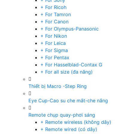
+ For Sony
+ For Ricoh
+ For Tamron
+ For Canon
+ For Olympus-Panasonic
+ For Nikon
+ For Leica
+ For Sigma
+ For Pentax
+ For Hasselblad-Contax G
+ For all size (đa năng)
Thiết bị Macro -Step Ring
Eye Cup-Cao su che mắt-che nắng
Remote chụp quay-phơi sáng
+ Remote wireless (không dây)
+ Remote wired (có dây)