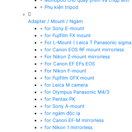
+ Monopod cho quay phim và chụp ảnh
+ Phụ kiện tripod
Adapter / Mount / Ngàm
+ for Sony E-mount
+ for Fujifilm FX mount
+ For L-Mount ( Leica T Panasonic sigma
+ for Canon EOS RF mount mirrorless
+ For Nikon Z-mount mirrorless
+ For Canon EF EFs EOS
+ For Nikon F-mount
+ for Fujifilm GFX mount
+ for Leica M camera
+ for Olympus Panasonic M4/3
+ for Pentax PK
+ for Sony A-mount
+ for ngàm độc lạ
+ for Canon EF-M mirrorless
+ for Nikon 1 mirrorless