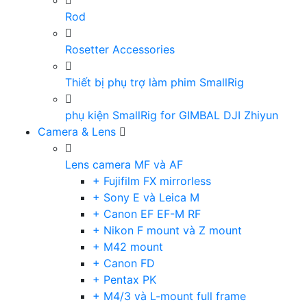
Rod
Rosetter Accessories
Thiết bị phụ trợ làm phim SmallRig
phụ kiện SmallRig for GIMBAL DJI Zhiyun
Camera & Lens
Lens camera MF và AF
+ Fujifilm FX mirrorless
+ Sony E và Leica M
+ Canon EF EF-M RF
+ Nikon F mount và Z mount
+ M42 mount
+ Canon FD
+ Pentax PK
+ M4/3 và L-mount full frame