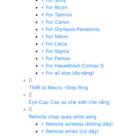
+ For Sony
+ For Ricoh
+ For Tamron
+ For Canon
+ For Olympus-Panasonic
+ For Nikon
+ For Leica
+ For Sigma
+ For Pentax
+ For Hasselblad-Contax G
+ For all size (đa năng)
Thiết bị Macro -Step Ring
Eye Cup-Cao su che mắt-che nắng
Remote chụp quay-phơi sáng
+ Remote wireless (không dây)
+ Remote wired (có dây)