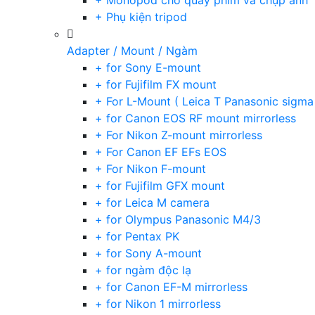
+ Monopod cho quay phim và chụp ảnh
+ Phụ kiện tripod
Adapter / Mount / Ngàm
+ for Sony E-mount
+ for Fujifilm FX mount
+ For L-Mount ( Leica T Panasonic sigma
+ for Canon EOS RF mount mirrorless
+ For Nikon Z-mount mirrorless
+ For Canon EF EFs EOS
+ For Nikon F-mount
+ for Fujifilm GFX mount
+ for Leica M camera
+ for Olympus Panasonic M4/3
+ for Pentax PK
+ for Sony A-mount
+ for ngàm độc lạ
+ for Canon EF-M mirrorless
+ for Nikon 1 mirrorless