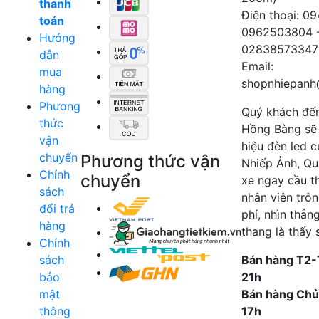
thanh
Điện thoại: 0
toán
0962503804 
Hướng
02838573347
dẫn
Email:
mua
shopnhiepanh
hàng
Phương
Quý khách đế
thức
Hồng Bàng sẽ
vận
hiệu đèn led 
chuyển
Phương thức vận
Nhiếp Ảnh, Qu
Chính
chuyển
xe ngay cầu t
sách
nhân viên trô
đổi trả
phí, nhìn thẳn
hàng
thang là thấy 
Chính
sách
Bán hàng T2-
bảo
21h
mật
Bán hàng Chủ
thông
17h