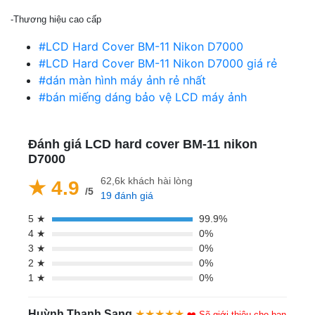
-Thương hiệu cao cấp
#LCD Hard Cover BM-11 Nikon D7000
#LCD Hard Cover BM-11 Nikon D7000 giá rẻ
#dán màn hình máy ảnh rẻ nhất
#bán miếng dáng bảo vệ LCD máy ảnh
Đánh giá LCD hard cover BM-11 nikon
D7000
62,6k khách hài lòng
★ 4.9
/5
19 đánh giá
5 ★
99.9%
4 ★
0%
3 ★
0%
2 ★
0%
1 ★
0%
Huỳnh Thanh Sang
★★★★★
❤️ Sẽ giới thiệu cho bạn