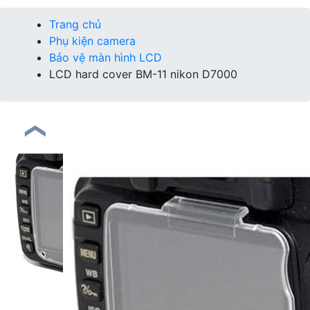
Trang chủ
Phụ kiện camera
Bảo vệ màn hình LCD
LCD hard cover BM-11 nikon D7000
❮