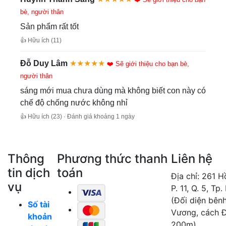
bè, người thân
Sản phẩm rất tốt
👍 Hữu ích (11)
Đỗ Duy Lâm
★★★★★
❤️ Sẽ giới thiệu cho bạn bè,
người thân
sáng mới mua chưa dùng mà không biết con này có
chế độ chống nước không nhỉ
👍 Hữu ích (23) · Đánh giá khoảng 1 ngày
Thông
Phương thức thanh
Liên hệ
tin dịch
toán
Địa chỉ: 261 
vụ
P. 11, Q. 5, Tp
(Đối diện bên
Số tài
Vương, cách 
khoản
200m)