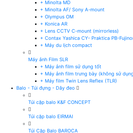
+ Minolta MD
+ Minolta AF/ Sony A-mount
+ Olympus OM
+ Konica AR
+ Lens CCTV C-mount (mirrorless)
+ Contax Yashica CY- Praktica PB-Fujino
+ Máy du lịch compact
Máy ảnh Film SLR
+ Máy ảnh film sử dụng tốt
+ Máy ảnh film trưng bày (không sử dụn
+ Máy film Twin Lens Reflex (TLR)
Balo - Túi đựng - Dây đeo
Túi cặp balo K&F CONCEPT
Túi cặp balo EIRMAI
Túi Cặp Balo BAROCA