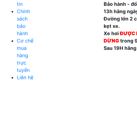
tin
Bảo hành - đổi
Chính
13h hằng ngà
sách
Đường lớn 2 ch
bảo
kẹt xe.
hành
Xe hơi
ĐƯỢC 
Cơ chế
DỪNG
trong 
mua
Sau 19H hằng
hàng
trực
tuyến
Liên hệ