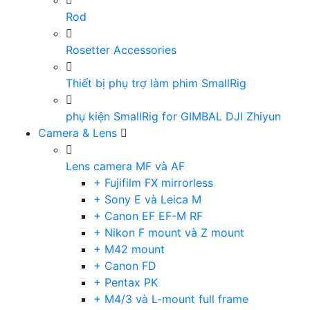
Rod
Rosetter Accessories
Thiết bị phụ trợ làm phim SmallRig
phụ kiện SmallRig for GIMBAL DJI Zhiyun
Camera & Lens
Lens camera MF và AF
+ Fujifilm FX mirrorless
+ Sony E và Leica M
+ Canon EF EF-M RF
+ Nikon F mount và Z mount
+ M42 mount
+ Canon FD
+ Pentax PK
+ M4/3 và L-mount full frame