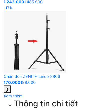
1.243.000
1.485.000
-17%
Chân đèn ZENITH Linco 8806
170.000
199.000
❯
Xem thêm
Thông tin chi tiết