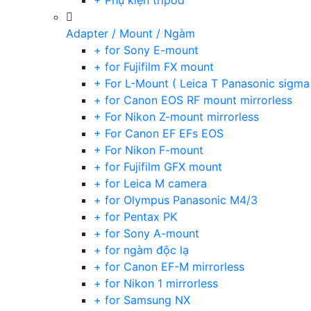
+ Phụ kiện tripod
Adapter / Mount / Ngàm
+ for Sony E-mount
+ for Fujifilm FX mount
+ For L-Mount ( Leica T Panasonic sigma
+ for Canon EOS RF mount mirrorless
+ For Nikon Z-mount mirrorless
+ For Canon EF EFs EOS
+ For Nikon F-mount
+ for Fujifilm GFX mount
+ for Leica M camera
+ for Olympus Panasonic M4/3
+ for Pentax PK
+ for Sony A-mount
+ for ngàm độc lạ
+ for Canon EF-M mirrorless
+ for Nikon 1 mirrorless
+ for Samsung NX