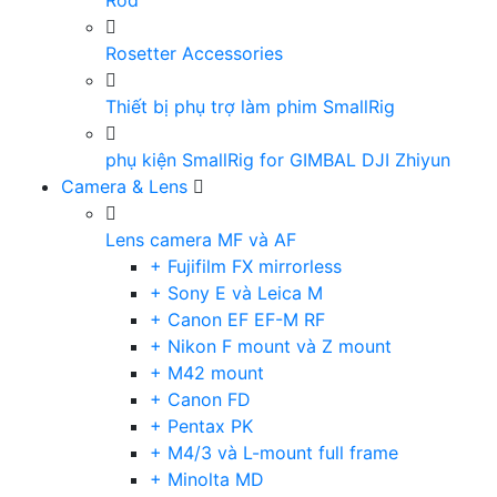
Rod
Rosetter Accessories
Thiết bị phụ trợ làm phim SmallRig
phụ kiện SmallRig for GIMBAL DJI Zhiyun
Camera & Lens
Lens camera MF và AF
+ Fujifilm FX mirrorless
+ Sony E và Leica M
+ Canon EF EF-M RF
+ Nikon F mount và Z mount
+ M42 mount
+ Canon FD
+ Pentax PK
+ M4/3 và L-mount full frame
+ Minolta MD