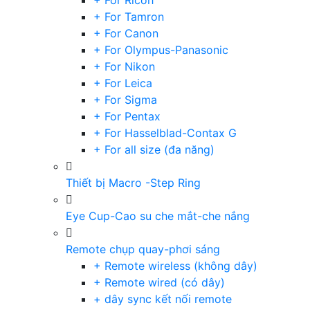
+ For Ricoh
+ For Tamron
+ For Canon
+ For Olympus-Panasonic
+ For Nikon
+ For Leica
+ For Sigma
+ For Pentax
+ For Hasselblad-Contax G
+ For all size (đa năng)
Thiết bị Macro -Step Ring
Eye Cup-Cao su che mắt-che nắng
Remote chụp quay-phơi sáng
+ Remote wireless (không dây)
+ Remote wired (có dây)
+ dây sync kết nối remote