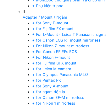
+ Monopod cho quay phim và chụp ảnh
+ Phụ kiện tripod
Adapter / Mount / Ngàm
+ for Sony E-mount
+ for Fujifilm FX mount
+ For L-Mount ( Leica T Panasonic sigma
+ for Canon EOS RF mount mirrorless
+ For Nikon Z-mount mirrorless
+ For Canon EF EFs EOS
+ For Nikon F-mount
+ for Fujifilm GFX mount
+ for Leica M camera
+ for Olympus Panasonic M4/3
+ for Pentax PK
+ for Sony A-mount
+ for ngàm độc lạ
+ for Canon EF-M mirrorless
+ for Nikon 1 mirrorless