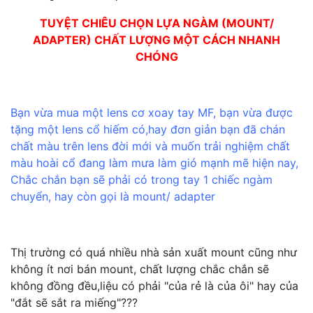
TUYỆT CHIÊU CHỌN LỰA NGÀM (MOUNT/
ADAPTER) CHẤT LƯỢNG MỘT CÁCH NHANH
CHÓNG
Bạn vừa mua một lens cơ xoay tay MF, bạn vừa được
tặng một lens cổ hiếm có,hay đơn giản bạn đã chán
chất màu trên lens đời mới và muốn trải nghiệm chất
màu hoài cổ đang làm mưa làm gió mạnh mẽ hiện nay,
Chắc chắn bạn sẽ phải có trong tay 1 chiếc ngàm
chuyển, hay còn gọi là mount/ adapter
Thị trường có quá nhiều nhà sản xuất mount cũng như
không ít nơi bán mount, chất lượng chắc chắn sẽ
không đồng đều,liệu có phải "của rẻ là của ôi" hay của
"đắt sẽ sắt ra miếng"???