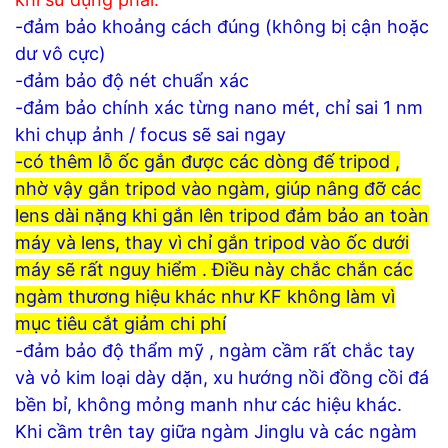
-đảm bảo khoảng cách đúng (không bị cận hoặc
dư vô cực)
-đảm bảo độ nét chuẩn xác
-đảm bảo chính xác từng nano mét, chỉ sai 1 nm
khi chụp ảnh / focus sẽ sai ngay
-có thêm lỗ ốc gắn được các dòng đế tripod ,
nhờ vậy gắn tripod vào ngàm, giúp nâng đỡ các
lens dài nặng khi gắn lên tripod đảm bảo an toàn
máy và lens, thay vì chỉ gắn tripod vào ốc dưới
máy sẽ rất nguy hiểm . Điều này chắc chắn các
ngàm thương hiệu khác như KF không làm vì
mục tiêu cắt giảm chi phí
-đảm bảo độ thẩm mỹ , ngàm cầm rất chắc tay
và vỏ kim loại dày dặn, xu hướng nồi đồng cồi đá
bền bỉ, không mỏng manh như các hiệu khác.
Khi cầm trên tay giữa ngàm Jinglu và các ngàm