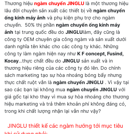
Thương hiệu
ngàm chuyển JINGLU
là một thương hiệu
lâu đời chuyên sản xuất các thiết bị về
ngàm chuyển
ống kính máy ảnh
và phụ kiện phụ trợ cho ngàm
chuyển. 50% thị phần
ngàm chuyển ống kính máy
ảnh
tại trung quốc đều do
JINGLU
làm, đây cũng là
công ty OEM chuyên gia công ngàm và sản xuất dưới
danh nghĩa tên khác cho các công ty khác. Những
công ty làm ngàm hiện nay như
K F concept, Fusind,
Kocay
...thực chất đều do
JINGLU
sản xuất và in
thương hiệu riêng của các công ty đó lên. Do chính
sách marketing tạo sự hòa nhoáng bóng bẩy nhưng
thực chất ruột vẫn là
ngàm chuyển JINGLU
. Vì vậy tại
sao các bạn lại không mua
ngàm chuyển JINGLU
với
giá gốc tại kho thay vì mua sự hòa nhoáng cho thương
hiệu marketing và trả thêm khoản phí không đáng có,
trong khi chất lượng nhận lại vẫn như vậy?
JINGLU thiết kế các ngàm hướng tới mục tiêu
khi sử dụng phải: