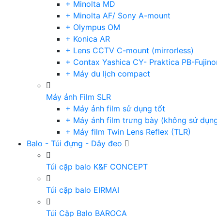
+ Minolta MD
+ Minolta AF/ Sony A-mount
+ Olympus OM
+ Konica AR
+ Lens CCTV C-mount (mirrorless)
+ Contax Yashica CY- Praktica PB-Fujino
+ Máy du lịch compact
Máy ảnh Film SLR
+ Máy ảnh film sử dụng tốt
+ Máy ảnh film trưng bày (không sử dụn
+ Máy film Twin Lens Reflex (TLR)
Balo - Túi đựng - Dây đeo
Túi cặp balo K&F CONCEPT
Túi cặp balo EIRMAI
Túi Cặp Balo BAROCA