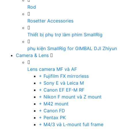
Rod
Rosetter Accessories
Thiết bị phụ trợ làm phim SmallRig
phụ kiện SmallRig for GIMBAL DJI Zhiyun
Camera & Lens
Lens camera MF và AF
+ Fujifilm FX mirrorless
+ Sony E và Leica M
+ Canon EF EF-M RF
+ Nikon F mount và Z mount
+ M42 mount
+ Canon FD
+ Pentax PK
+ M4/3 và L-mount full frame