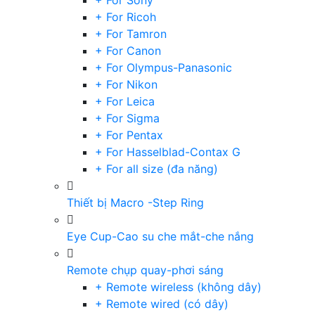
+ For Sony
+ For Ricoh
+ For Tamron
+ For Canon
+ For Olympus-Panasonic
+ For Nikon
+ For Leica
+ For Sigma
+ For Pentax
+ For Hasselblad-Contax G
+ For all size (đa năng)
Thiết bị Macro -Step Ring
Eye Cup-Cao su che mắt-che nắng
Remote chụp quay-phơi sáng
+ Remote wireless (không dây)
+ Remote wired (có dây)