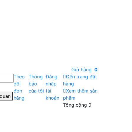
Giỏ hàng
0
Theo
Thông
Đăng
Đến trang đặt
dõi
báo
nhập
hàng
đơn
của tôi
tài
Xem thêm sản
 quan
hàng
khoản
phẩm
Tổng cộng
0