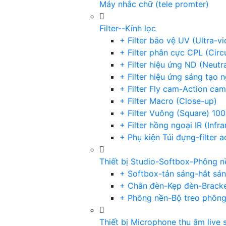
Máy nhắc chữ (tele promter)
Filter--Kính lọc
+ Filter bảo vệ UV (Ultra-v
+ Filter phân cực CPL (Circu
+ Filter hiệu ứng ND (Neutr
+ Filter hiệu ứng sáng tạo 
+ Filter Fly cam-Action cam
+ Filter Macro (Close-up)
+ Filter Vuông (Square) 1
+ Filter hồng ngoại IR (Infra
+ Phụ kiện Túi đựng-filter 
Thiết bị Studio-Softbox-Phông n
+ Softbox-tản sáng-hắt sá
+ Chân đèn-Kẹp đèn-Brack
+ Phông nền-Bộ treo phôn
Thiết bị Microphone thu âm live 