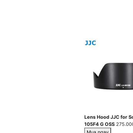
Lens Hood JJC for 
105F4 G OSS
275.00
Mua ngay