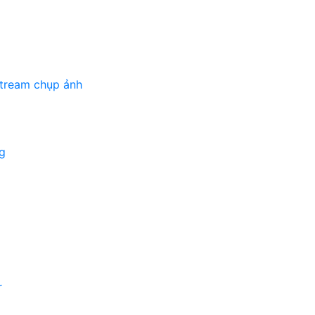
stream chụp ảnh
g
r