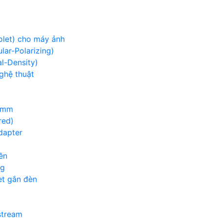
iolet) cho máy ảnh
lar-Polarizing)
al-Density)
nghệ thuật
00mm
red)
adapter
ền
ng
et gắn đèn
g
stream