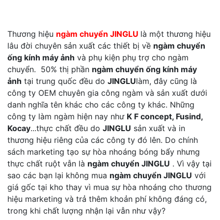
Thương hiệu
ngàm chuyển JINGLU
là một thương hiệu
lâu đời chuyên sản xuất các thiết bị về
ngàm chuyển
ống kính máy ảnh
và phụ kiện phụ trợ cho ngàm
chuyển. 50% thị phần
ngàm chuyển ống kính máy
ảnh
tại trung quốc đều do
JINGLU
làm, đây cũng là
công ty OEM chuyên gia công ngàm và sản xuất dưới
danh nghĩa tên khác cho các công ty khác. Những
công ty làm ngàm hiện nay như
K F concept, Fusind,
Kocay
...thực chất đều do
JINGLU
sản xuất và in
thương hiệu riêng của các công ty đó lên. Do chính
sách marketing tạo sự hòa nhoáng bóng bẩy nhưng
thực chất ruột vẫn là
ngàm chuyển JINGLU
. Vì vậy tại
sao các bạn lại không mua
ngàm chuyển JINGLU
với
giá gốc tại kho thay vì mua sự hòa nhoáng cho thương
hiệu marketing và trả thêm khoản phí không đáng có,
trong khi chất lượng nhận lại vẫn như vậy?