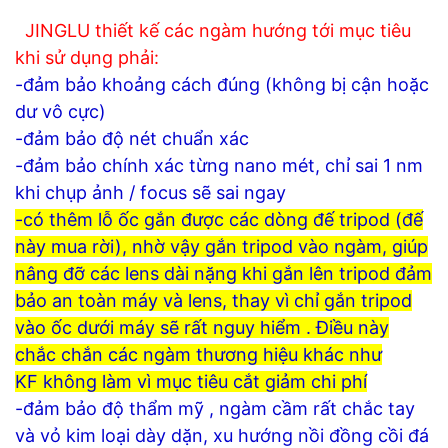
JINGLU thiết kế các ngàm hướng tới mục tiêu
khi sử dụng phải:
-đảm bảo khoảng cách đúng (không bị cận hoặc
dư vô cực)
-đảm bảo độ nét chuẩn xác
-đảm bảo chính xác từng nano mét, chỉ sai 1 nm
khi chụp ảnh / focus sẽ sai ngay
-có thêm lỗ ốc gắn được các dòng đế tripod (đế
này mua rời), nhờ vậy gắn tripod vào ngàm, giúp
nâng đỡ các lens dài nặng khi gắn lên tripod đảm
bảo an toàn máy và lens, thay vì chỉ gắn tripod
vào ốc dưới máy sẽ rất nguy hiểm . Điều này
chắc chắn các ngàm thương hiệu khác như
KF không làm vì mục tiêu cắt giảm chi phí
-đảm bảo độ thẩm mỹ , ngàm cầm rất chắc tay
và vỏ kim loại dày dặn, xu hướng nồi đồng cồi đá