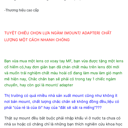
-Thương hiệu cao cấp
TUYỆT CHIÊU CHỌN LỰA NGÀM (MOUNT/ ADAPTER) CHẤT
LƯỢNG MỘT CÁCH NHANH CHÓNG
Bạn vừa mua một lens cơ xoay tay MF, bạn vừa được tặng một lens
cổ hiếm có,hay đơn giản bạn đã chán chất màu trên lens đời mới
và muốn trải nghiệm chất màu hoài cổ đang làm mưa làm gió mạnh
mẽ hiện nay, Chắc chắn bạn sẽ phải có trong tay 1 chiếc ngàm
chuyển, hay còn gọi là mount/ adapter
Thị trường có quá nhiều nhà sản xuất mount cũng như không ít
nơi bán mount, chất lượng chắc chắn sẽ không đồng đều,liệu có
phải "của rẻ là của ôi" hay của "đắt sẽ sắt ra miếng"???
Thật sự mount đều bắt buộc phải nhập khẩu vì ở nước ta chưa có
nhà sx hoặc có chăng chỉ là những bạn thích nghiên cứu khoa học