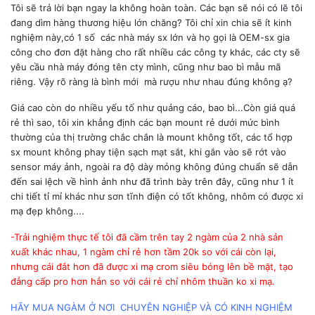
Tôi sẽ trả lời bạn ngay la không hoàn toàn. Các bạn sẽ nói có lẽ tôi
đang dìm hàng thương hiệu lớn chăng? Tôi chỉ xin chia sẽ ít kinh
nghiệm này,có 1 số các nhà máy sx lớn và họ gọi là OEM-sx gia
công cho đơn đặt hàng cho rất nhiều các công ty khác, các cty sẽ
yêu cầu nhà máy đóng tên cty mình, cũng như bao bì mẫu mã
riêng. Vậy rõ ràng là bình mới mà rượu như nhau đúng không ạ?
Giá cao còn do nhiều yếu tố như quảng cáo, bao bì...Còn giá quá
rẻ thì sao, tôi xin khẳng định các bạn mount rẻ dưới mức bình
thường của thị trường chắc chắn là mount không tốt, các tổ hợp
sx mount không phay tiện sạch mạt sắt, khi gắn vào sẽ rớt vào
sensor máy ảnh, ngoài ra độ dày mỏng không đúng chuẩn sẽ dẫn
đến sai lệch về hình ảnh như đã trình bày trên đây, cũng như 1 ít
chi tiết tỉ mỉ khác như sơn tĩnh điện có tốt không, nhôm có được xi
mạ đẹp không....
-Trải nghiệm thực tế tôi đã cầm trên tay 2 ngàm của 2 nhà sản
xuất khác nhau, 1 ngàm chỉ rẻ hơn tầm 20k so với cái còn lại,
nhưng cái đắt hơn đã được xi mạ crom siêu bóng lên bề mặt, tạo
đẳng cấp pro hơn hẳn so với cái rẻ chỉ nhôm thuần ko xi mạ.
HÃY MUA NGÀM Ở NƠI CHUYÊN NGHIỆP VÀ CÓ KINH NGHIỆM