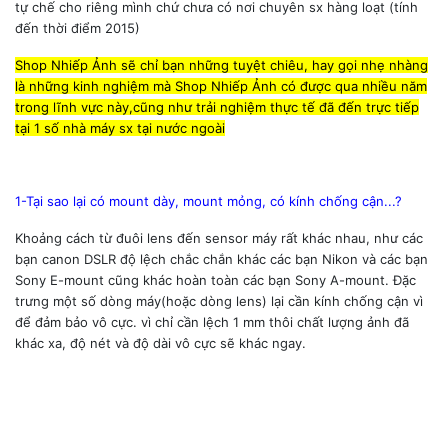
tự chế cho riêng mình chứ chưa có nơi chuyên sx hàng loạt (tính
đến thời điểm 2015)
Shop Nhiếp Ảnh sẽ chỉ bạn những tuyệt chiêu, hay gọi nhẹ nhàng
là những kinh nghiệm mà Shop Nhiếp Ảnh có được qua nhiều năm
trong lĩnh vực này,cũng như trải nghiệm thực tế đã đến trực tiếp
tại 1 số nhà máy sx tại nước ngoài
1-Tại sao lại có mount dày, mount mỏng, có kính chống cận...?
Khoảng cách từ đuôi lens đến sensor máy rất khác nhau, như các
bạn canon DSLR độ lệch chắc chắn khác các bạn Nikon và các bạn
Sony E-mount cũng khác hoàn toàn các bạn Sony A-mount. Đặc
trưng một số dòng máy(hoặc dòng lens) lại cần kính chống cận vì
để đảm bảo vô cực. vì chỉ cần lệch 1 mm thôi chất lượng ảnh đã
khác xa, độ nét và độ dài vô cực sẽ khác ngay.