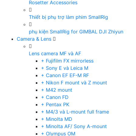
Rosetter Accessories
Thiết bị phụ trợ làm phim SmallRig
phụ kiện SmallRig for GIMBAL DJI Zhiyun
Camera & Lens
Lens camera MF và AF
+ Fujifilm FX mirrorless
+ Sony E và Leica M
+ Canon EF EF-M RF
+ Nikon F mount và Z mount
+ M42 mount
+ Canon FD
+ Pentax PK
+ M4/3 và L-mount full frame
+ Minolta MD
+ Minolta AF/ Sony A-mount
+ Olympus OM