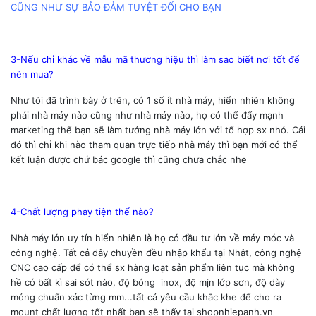
CŨNG NHƯ SỰ BẢO ĐẢM TUYỆT ĐỐI CHO BẠN
3-Nếu chỉ khác về mẫu mã thương hiệu thì làm sao biết nơi tốt để
nên mua?
Như tôi đã trình bày ở trên, có 1 số ít nhà máy, hiển nhiên không
phải nhà máy nào cũng như nhà máy nào, họ có thể đẩy mạnh
marketing thể bạn sẽ làm tưởng nhà máy lớn với tổ hợp sx nhỏ. Cái
đó thì chỉ khi nào tham quan trực tiếp nhà máy thì bạn mới có thể
kết luận được chứ bác google thì cũng chưa chắc nhe
4-Chất lượng phay tiện thế nào?
Nhà máy lớn uy tín hiển nhiên là họ có đầu tư lớn về máy móc và
công nghệ. Tất cả dây chuyền đều nhập khẩu tại Nhật, công nghệ
CNC cao cấp để có thể sx hàng loạt sản phẩm liên tục mà không
hề có bất kì sai sót nào, độ bóng inox, độ mịn lớp sơn, độ dày
mỏng chuẩn xác từng mm...tất cả yêu cầu khắc khe để cho ra
mount chất lượng tốt nhất bạn sẽ thấy tại shopnhiepanh.vn