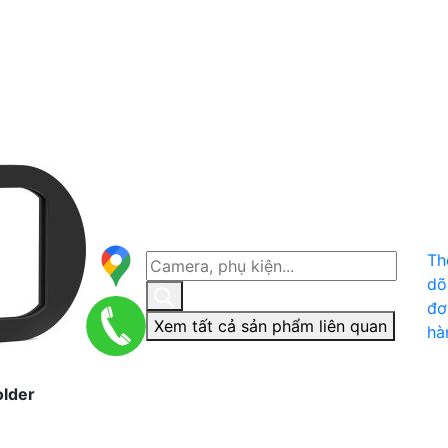
Th
dõ
đơ
Xem tất cả sản phẩm liên quan
hà
lder