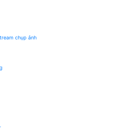
stream chụp ảnh
g
r