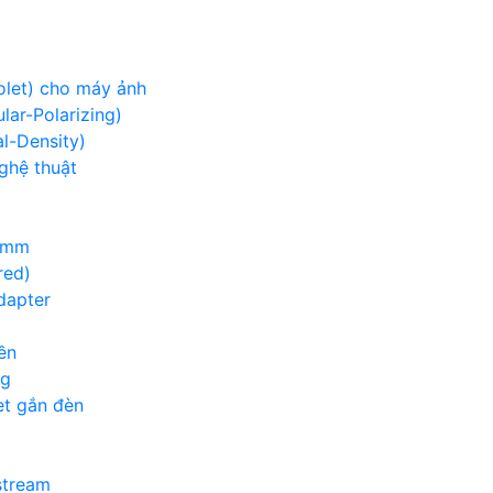
iolet) cho máy ảnh
lar-Polarizing)
al-Density)
nghệ thuật
00mm
red)
adapter
ền
ng
et gắn đèn
g
stream