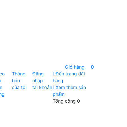
Giỏ hàng
0
eo
Thông
Đăng
Đến trang đặt
i
báo
nhập
hàng
n
của tôi
tài khoản
Xem thêm sản
ng
phẩm
Tổng cộng
0