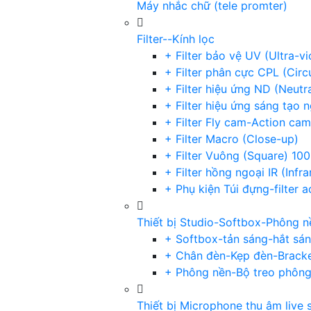
Máy nhắc chữ (tele promter)
Filter--Kính lọc
+ Filter bảo vệ UV (Ultra-v
+ Filter phân cực CPL (Circu
+ Filter hiệu ứng ND (Neutr
+ Filter hiệu ứng sáng tạo 
+ Filter Fly cam-Action cam
+ Filter Macro (Close-up)
+ Filter Vuông (Square) 1
+ Filter hồng ngoại IR (Infra
+ Phụ kiện Túi đựng-filter 
Thiết bị Studio-Softbox-Phông n
+ Softbox-tản sáng-hắt sá
+ Chân đèn-Kẹp đèn-Brack
+ Phông nền-Bộ treo phôn
Thiết bị Microphone thu âm live 