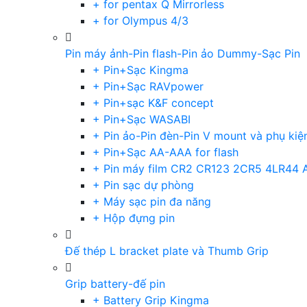
+ for pentax Q Mirrorless
+ for Olympus 4/3
Pin máy ảnh-Pin flash-Pin ảo Dummy-Sạc Pin
+ Pin+Sạc Kingma
+ Pin+Sạc RAVpower
+ Pin+sạc K&F concept
+ Pin+Sạc WASABI
+ Pin ảo-Pin đèn-Pin V mount và phụ kiệ
+ Pin+Sạc AA-AAA for flash
+ Pin máy film CR2 CR123 2CR5 4LR44 
+ Pin sạc dự phòng
+ Máy sạc pin đa năng
+ Hộp đựng pin
Đế thép L bracket plate và Thumb Grip
Grip battery-đế pin
+ Battery Grip Kingma