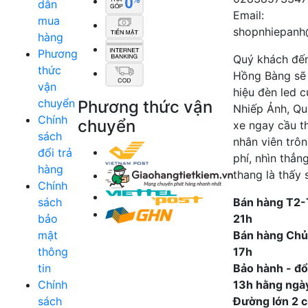
dẫn
Email:
mua
shopnhiepanh
hàng
Phương
Quý khách đế
thức
Hồng Bàng sẽ
vận
hiệu đèn led 
chuyển
Phương thức vận
Nhiếp Ảnh, Qu
Chính
chuyển
xe ngay cầu t
sách
nhân viên trô
đổi trả
phí, nhìn thẳn
hàng
thang là thấy 
Chính
sách
Bán hàng T2-
bảo
21h
mật
Bán hàng Chủ
thông
17h
tin
Bảo hành - đổi
Chính
13h hằng ngà
sách
Đường lớn 2 ch