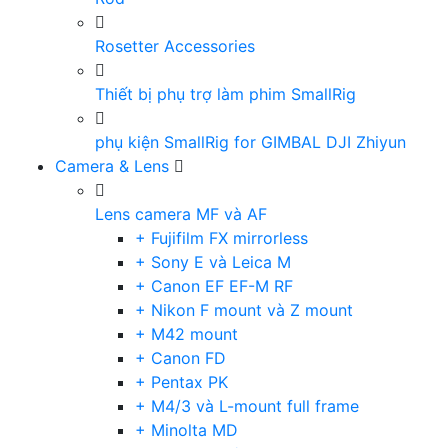
Rosetter Accessories
Thiết bị phụ trợ làm phim SmallRig
phụ kiện SmallRig for GIMBAL DJI Zhiyun
Camera & Lens
Lens camera MF và AF
+ Fujifilm FX mirrorless
+ Sony E và Leica M
+ Canon EF EF-M RF
+ Nikon F mount và Z mount
+ M42 mount
+ Canon FD
+ Pentax PK
+ M4/3 và L-mount full frame
+ Minolta MD