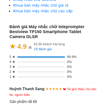
#mua bán máy nhắc chữ giá rẻ
#mua bán máy nhắc chữ cao cấp
Đánh giá Máy nhắc chữ teleprompter
Bestview TP150 Smartphone Tablet
Camera DLSR
62,6k khách hài lòng
★ 4.9
/5
19 đánh giá
5 ★
99.9%
4 ★
0%
3 ★
0%
2 ★
0%
1 ★
0%
Huỳnh Thanh Sang
★★★★★
❤️ Sẽ giới thiệu cho bạn
bè, người thân
Sản phẩm rất tốt