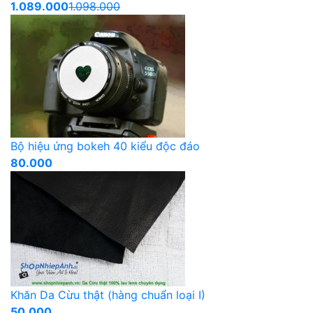
1.089.000
1.098.000
Bộ hiệu ứng bokeh 40 kiểu độc đáo
80.000
Khăn Da Cừu thật (hàng chuẩn loại I)
50.000