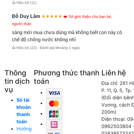
👍 Hữu ích (11)
Đỗ Duy Lâm
★★★★★
❤️ Sẽ giới thiệu cho bạn bè,
người thân
sáng mới mua chưa dùng mà không biết con này có
chế độ chống nước không nhỉ
👍 Hữu ích (23) · Đánh giá khoảng 1 ngày
Thông
Phương thức thanh
Liên hệ
tin dịch
toán
Địa chỉ: 261 
vụ
P. 11, Q. 5, Tp
(Đối diện bên
Số tài
Vương, cách 
khoản
200m)
thanh
Điện thoại: 0
toán
0962503804 
Hướng
02838573347