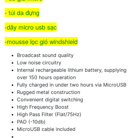
- túi da đựng
-dây micro usb sạc
-mousse lọc gió windshield
Broadcast sound quality
Low noise circuitry
Internal rechargeable lithium battery, supplying
over 150 hours operation
Fully charged in under two hours via MicroUSB
Rugged metal construction
Convenient digital switching
High Frequency Boost
High Pass Filter (Flat/75Hz)
PAD (-10db)
MicroUSB cable included