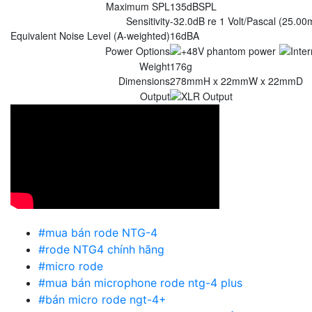
Maximum SPL
135dBSPL
Sensitivity
-32.0dB re 1 Volt/Pascal (25.0
Equivalent Noise Level (A-weighted)
16dBA
Power Options
Weight
176g
Dimensions
278mmH x 22mmW x 22mmD
Output
#mua bán rode NTG-4
#rode NTG4 chính hãng
#micro rode
#mua bán microphone rode ntg-4 plus
#bán micro rode ngt-4+