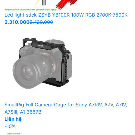
Led light stick ZSYB YB100R 100W RGB 2700K-7500K
2.310.000
2.420.000
SmallRig Full Camera Cage for Sony A7RIV, A7V, A7IV,
A7SIII, A1 3667B
Liên hệ
-10%