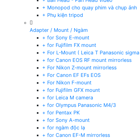
+ Ball Head - Pan Head video
+ Monopod cho quay phim và chụp ảnh
+ Phụ kiện tripod
Adapter / Mount / Ngàm
+ for Sony E-mount
+ for Fujifilm FX mount
+ For L-Mount ( Leica T Panasonic sigma
+ for Canon EOS RF mount mirrorless
+ For Nikon Z-mount mirrorless
+ For Canon EF EFs EOS
+ For Nikon F-mount
+ for Fujifilm GFX mount
+ for Leica M camera
+ for Olympus Panasonic M4/3
+ for Pentax PK
+ for Sony A-mount
+ for ngàm độc lạ
+ for Canon EF-M mirrorless