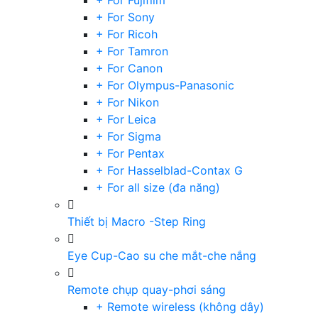
+ For Fujifilm
+ For Sony
+ For Ricoh
+ For Tamron
+ For Canon
+ For Olympus-Panasonic
+ For Nikon
+ For Leica
+ For Sigma
+ For Pentax
+ For Hasselblad-Contax G
+ For all size (đa năng)
Thiết bị Macro -Step Ring
Eye Cup-Cao su che mắt-che nắng
Remote chụp quay-phơi sáng
+ Remote wireless (không dây)