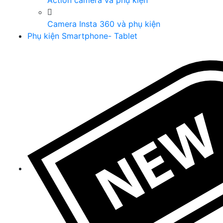
Action camera và phụ kiện
Camera Insta 360 và phụ kiện
Phụ kiện Smartphone- Tablet