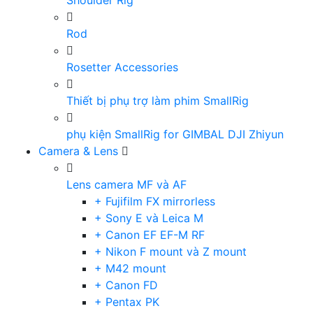
Shoulder Rig
Rod
Rosetter Accessories
Thiết bị phụ trợ làm phim SmallRig
phụ kiện SmallRig for GIMBAL DJI Zhiyun
Camera & Lens
Lens camera MF và AF
+ Fujifilm FX mirrorless
+ Sony E và Leica M
+ Canon EF EF-M RF
+ Nikon F mount và Z mount
+ M42 mount
+ Canon FD
+ Pentax PK