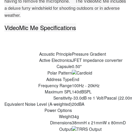
having to remove the microphone. The VideoMic Me includes
a deluxe furry windshield for shooting outdoors or in adverse
weather.
VideoMic Me Specifications
Acoustic Principle
Pressure Gradient
Active Electronics
JFET impedance converter
Capsule
0.50"
Polar Pattern
Address Type
End
Frequency Range
100Hz - 20kHz
Maximum SPL
140dBSPL
Sensitivity
-33.0dB re 1 Volt/Pascal (22.0
Equivalent Noise Level (A-weighted)
20dBA
Power Options
Weight
34g
Dimensions
38mmH x 21mmW x 80mmD
Output