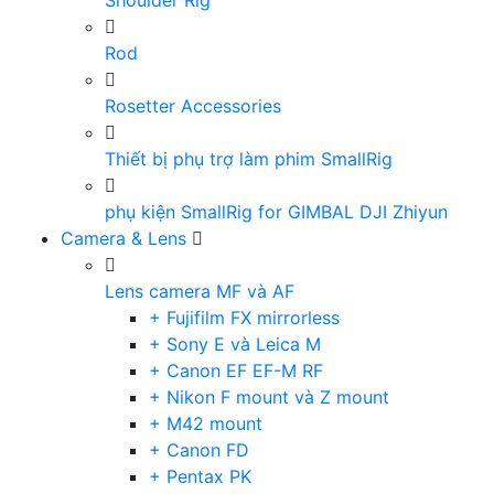
Shoulder Rig
Rod
Rosetter Accessories
Thiết bị phụ trợ làm phim SmallRig
phụ kiện SmallRig for GIMBAL DJI Zhiyun
Camera & Lens
Lens camera MF và AF
+ Fujifilm FX mirrorless
+ Sony E và Leica M
+ Canon EF EF-M RF
+ Nikon F mount và Z mount
+ M42 mount
+ Canon FD
+ Pentax PK