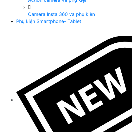
Action camera và phụ kiện
Camera Insta 360 và phụ kiện
Phụ kiện Smartphone- Tablet