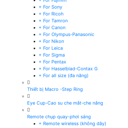
+ For Fujifilm
+ For Sony
+ For Ricoh
+ For Tamron
+ For Canon
+ For Olympus-Panasonic
+ For Nikon
+ For Leica
+ For Sigma
+ For Pentax
+ For Hasselblad-Contax G
+ For all size (đa năng)
Thiết bị Macro -Step Ring
Eye Cup-Cao su che mắt-che nắng
Remote chụp quay-phơi sáng
+ Remote wireless (không dây)