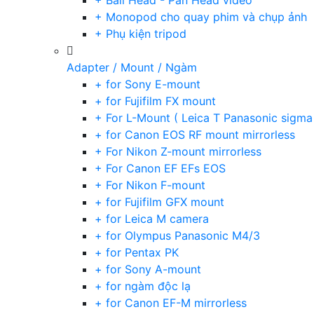
+ Ball Head - Pan Head video
+ Monopod cho quay phim và chụp ảnh
+ Phụ kiện tripod
Adapter / Mount / Ngàm
+ for Sony E-mount
+ for Fujifilm FX mount
+ For L-Mount ( Leica T Panasonic sigma
+ for Canon EOS RF mount mirrorless
+ For Nikon Z-mount mirrorless
+ For Canon EF EFs EOS
+ For Nikon F-mount
+ for Fujifilm GFX mount
+ for Leica M camera
+ for Olympus Panasonic M4/3
+ for Pentax PK
+ for Sony A-mount
+ for ngàm độc lạ
+ for Canon EF-M mirrorless