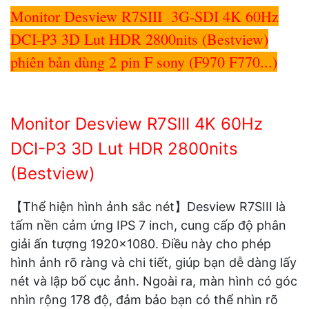
Monitor Desview R7SIII 3G-SDI 4K 60Hz
DCI-P3 3D Lut HDR 2800nits (Bestview)
phiên bản dùng 2 pin F sony (F970 F770...)
Monitor Desview R7SIII 4K 60Hz
DCI-P3 3D Lut HDR 2800nits
(Bestview)
【Thể hiện hình ảnh sắc nét】Desview R7SIII là
tấm nền cảm ứng IPS 7 inch, cung cấp độ phân
giải ấn tượng 1920×1080. Điều này cho phép
hình ảnh rõ ràng và chi tiết, giúp bạn dễ dàng lấy
nét và lập bố cục ảnh. Ngoài ra, màn hình có góc
nhìn rộng 178 độ, đảm bảo bạn có thể nhìn rõ