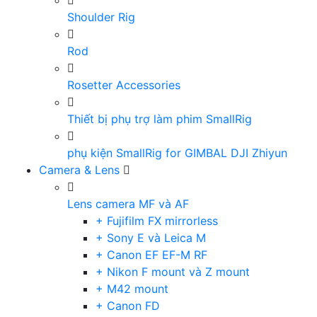
Shoulder Rig
Rod
Rosetter Accessories
Thiết bị phụ trợ làm phim SmallRig
phụ kiện SmallRig for GIMBAL DJI Zhiyun
Camera & Lens
Lens camera MF và AF
+ Fujifilm FX mirrorless
+ Sony E và Leica M
+ Canon EF EF-M RF
+ Nikon F mount và Z mount
+ M42 mount
+ Canon FD