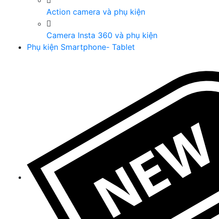
Action camera và phụ kiện
Camera Insta 360 và phụ kiện
Phụ kiện Smartphone- Tablet