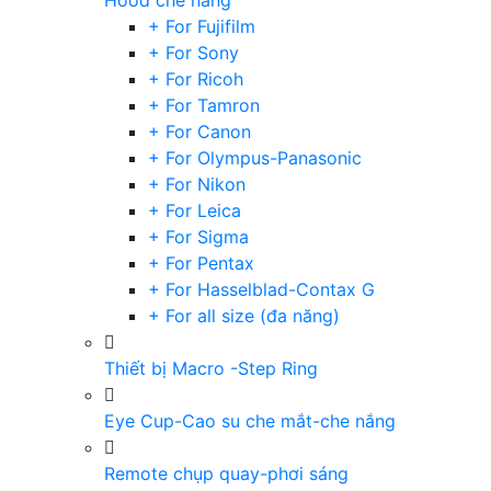
Hood che nắng
+ For Fujifilm
+ For Sony
+ For Ricoh
+ For Tamron
+ For Canon
+ For Olympus-Panasonic
+ For Nikon
+ For Leica
+ For Sigma
+ For Pentax
+ For Hasselblad-Contax G
+ For all size (đa năng)
Thiết bị Macro -Step Ring
Eye Cup-Cao su che mắt-che nắng
Remote chụp quay-phơi sáng