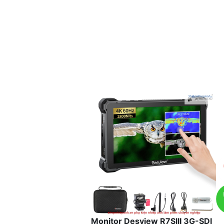
Monitor Desview R7SIII 3G-SDI