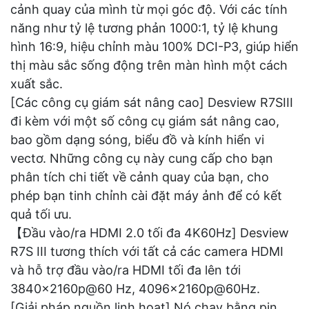
cảnh quay của mình từ mọi góc độ. Với các tính
năng như tỷ lệ tương phản 1000:1, tỷ lệ khung
hình 16:9, hiệu chỉnh màu 100% DCI-P3, giúp hiển
thị màu sắc sống động trên màn hình một cách
xuất sắc.
[Các công cụ giám sát nâng cao] Desview R7SIII
đi kèm với một số công cụ giám sát nâng cao,
bao gồm dạng sóng, biểu đồ và kính hiển vi
vectơ. Những công cụ này cung cấp cho bạn
phân tích chi tiết về cảnh quay của bạn, cho
phép bạn tinh chỉnh cài đặt máy ảnh để có kết
quả tối ưu.
【Đầu vào/ra HDMI 2.0 tối đa 4K60Hz] Desview
R7S III tương thích với tất cả các camera HDMI
và hỗ trợ đầu vào/ra HDMI tối đa lên tới
3840x2160p@60 Hz, 4096x2160p@60Hz.
[Giải pháp nguồn linh hoạt] Nó chạy bằng pin