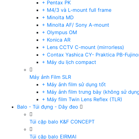
+ Pentax PK
+ M4/3 và L-mount full frame
+ Minolta MD
+ Minolta AF/ Sony A-mount
+ Olympus OM
+ Konica AR
+ Lens CCTV C-mount (mirrorless)
+ Contax Yashica CY- Praktica PB-Fujino
+ Máy du lịch compact
Máy ảnh Film SLR
+ Máy ảnh film sử dụng tốt
+ Máy ảnh film trưng bày (không sử dụn
+ Máy film Twin Lens Reflex (TLR)
Balo - Túi đựng - Dây đeo
Túi cặp balo K&F CONCEPT
Túi cặp balo EIRMAI