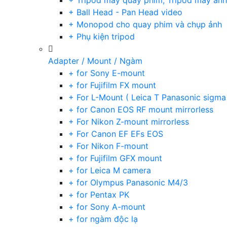
+ Tripod máy quay phim, Tripod máy ảnh,
+ Ball Head - Pan Head video
+ Monopod cho quay phim và chụp ảnh
+ Phụ kiện tripod
Adapter / Mount / Ngàm
+ for Sony E-mount
+ for Fujifilm FX mount
+ For L-Mount ( Leica T Panasonic sigma
+ for Canon EOS RF mount mirrorless
+ For Nikon Z-mount mirrorless
+ For Canon EF EFs EOS
+ For Nikon F-mount
+ for Fujifilm GFX mount
+ for Leica M camera
+ for Olympus Panasonic M4/3
+ for Pentax PK
+ for Sony A-mount
+ for ngàm độc lạ