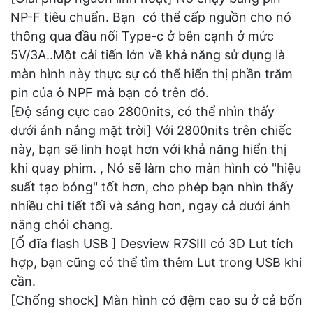
NP-F tiêu chuẩn. Bạn có thể cấp nguồn cho nó
thông qua đầu nối Type-c ở bên cạnh ở mức
5V/3A..Một cải tiến lớn về khả năng sử dụng là
màn hình này thực sự có thể hiển thị phần trăm
pin của ô NPF mà bạn có trên đó.
[Độ sáng cực cao 2800nits, có thể nhìn thấy
dưới ánh nắng mặt trời] Với 2800nits trên chiếc
này, bạn sẽ linh hoạt hơn với khả năng hiển thị
khi quay phim. , Nó sẽ làm cho màn hình có "hiệu
suất tạo bóng" tốt hơn, cho phép bạn nhìn thấy
nhiều chi tiết tối và sáng hơn, ngay cả dưới ánh
nắng chói chang.
[Ổ đĩa flash USB ] Desview R7SIII có 3D Lut tích
hợp, bạn cũng có thể tìm thêm Lut trong USB khi
cần.
[Chống shock] Màn hình có đệm cao su ở cả bốn