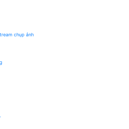
stream chụp ảnh
g
r