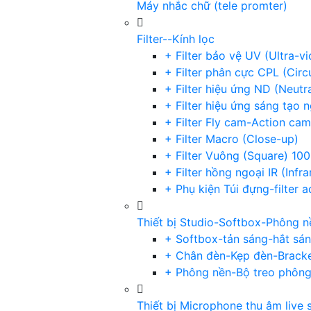
Máy nhắc chữ (tele promter)
Filter--Kính lọc
+ Filter bảo vệ UV (Ultra-v
+ Filter phân cực CPL (Circu
+ Filter hiệu ứng ND (Neutr
+ Filter hiệu ứng sáng tạo 
+ Filter Fly cam-Action cam
+ Filter Macro (Close-up)
+ Filter Vuông (Square) 1
+ Filter hồng ngoại IR (Infra
+ Phụ kiện Túi đựng-filter 
Thiết bị Studio-Softbox-Phông n
+ Softbox-tản sáng-hắt sá
+ Chân đèn-Kẹp đèn-Brack
+ Phông nền-Bộ treo phôn
Thiết bị Microphone thu âm live 