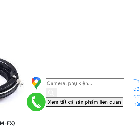
Th
dõ
đơ
Xem tất cả sản phẩm liên quan
hà
LM-FX)