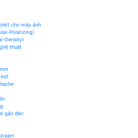
iolet) cho máy ảnh
lar-Polarizing)
al-Density)
nghệ thuật
00mm
red)
adapter
ền
ng
et gắn đèn
g
stream