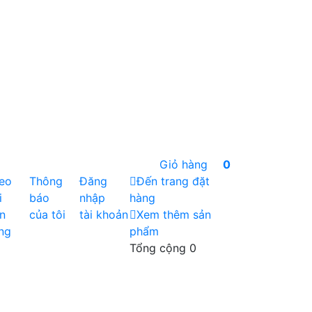
Giỏ hàng
0
eo
Thông
Đăng
Đến trang đặt
i
báo
nhập
hàng
n
của tôi
tài khoản
Xem thêm sản
ng
phẩm
Tổng cộng
0