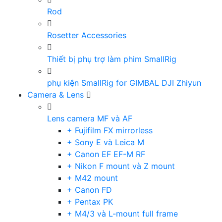
Rod
Rosetter Accessories
Thiết bị phụ trợ làm phim SmallRig
phụ kiện SmallRig for GIMBAL DJI Zhiyun
Camera & Lens
Lens camera MF và AF
+ Fujifilm FX mirrorless
+ Sony E và Leica M
+ Canon EF EF-M RF
+ Nikon F mount và Z mount
+ M42 mount
+ Canon FD
+ Pentax PK
+ M4/3 và L-mount full frame