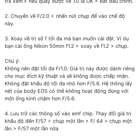
tra xem F nếu quay được về 1.0 là OK > bắt đầu chỉnh.
2. Chuyển về F/2.0 > nhấn nút chụp để vào chế độ
này.
3. Xoay về trị số f tối đa mà bạn muốn cài đặt. Ví dụ
bạn cài ống Nikon 50mm f1.2 > xoay về f1.2 > chụp.
Chú ý:
Không nên đặt tối đa F/1.0. Giá trị này được dành riêng
cho mục đích kỹ thuật và sẽ không được chấp nhận.
Không đặt khẩu độ tối đa nhỏ hơn F/5.6. Hệ thống lấy
nét của body EOS có thể không hoạt động đúng với
một ống kính chậm hơn F/5.6.
4. Lưu trữ các thông số vào emf chip. Thay đổi giá trị
khẩu độ đến F/57 > chụp một lần > F/ 64 > chụp một
lần > F/57 một lần nữa