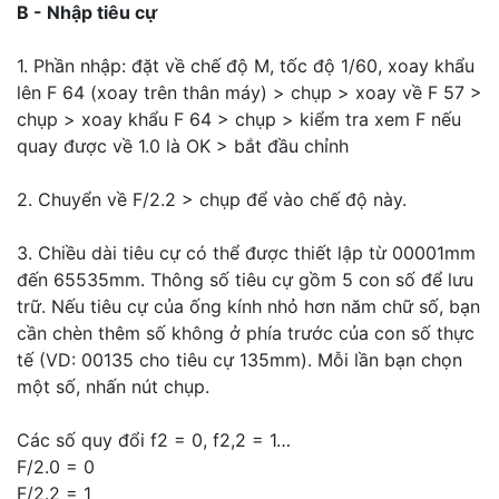
B - Nhập tiêu cự
1. Phần nhập: đặt về chế độ M, tốc độ 1/60, xoay khẩu
lên F 64 (xoay trên thân máy) > chụp > xoay về F 57 >
chụp > xoay khẩu F 64 > chụp > kiểm tra xem F nếu
quay được về 1.0 là OK > bắt đầu chỉnh
2. Chuyển về F/2.2 > chụp để vào chế độ này.
3. Chiều dài tiêu cự có thể được thiết lập từ 00001mm
đến 65535mm. Thông số tiêu cự gồm 5 con số để lưu
trữ. Nếu tiêu cự của ống kính nhỏ hơn năm chữ số, bạn
cần chèn thêm số không ở phía trước của con số thực
tế (VD: 00135 cho tiêu cự 135mm). Mỗi lần bạn chọn
một số, nhấn nút chụp.
Các số quy đổi f2 = 0, f2,2 = 1…
F/2.0 = 0
F/2.2 = 1