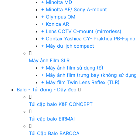
+ Minolta MD
+ Minolta AF/ Sony A-mount
+ Olympus OM
+ Konica AR
+ Lens CCTV C-mount (mirrorless)
+ Contax Yashica CY- Praktica PB-Fujino
+ Máy du lịch compact
Máy ảnh Film SLR
+ Máy ảnh film sử dụng tốt
+ Máy ảnh film trưng bày (không sử dụn
+ Máy film Twin Lens Reflex (TLR)
Balo - Túi đựng - Dây đeo
Túi cặp balo K&F CONCEPT
Túi cặp balo EIRMAI
Túi Cặp Balo BAROCA