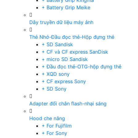
+ Battery Grip Kingma
+ Battery Grip Meike
Dây truyền dữ liệu máy ảnh
Thẻ Nhớ-Đầu đọc thẻ-Hộp đựng thẻ
+ SD Sandisk
+ CF và CF express SanDisk
+ micro SD Sandisk
+ Đầu đọc thẻ-OTG-hộp đựng thẻ
+ XQD sony
+ CF express Sony
+ SD Sony
Adapter đổi chân flash-nhại sáng
Hood che nắng
+ For Fujifilm
+ For Sony