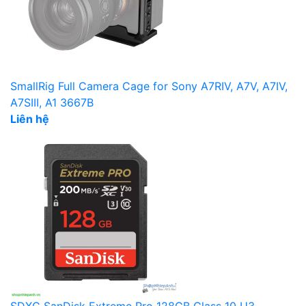
SmallRig Full Camera Cage for Sony A7RIV, A7V, A7IV,
A7SIII, A1 3667B
Liên hệ
SDXC SanDisk Extreme Pro 128GB Class 10 U3