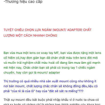
-Thương hiệu cao cấp
TUYỆT CHIÊU CHỌN LỰA NGÀM (MOUNT/ ADAPTER) CHẤT
LƯỢNG MỘT CÁCH NHANH CHÓNG
Bạn vừa mua một lens cơ xoay tay MF, bạn vừa được tặng một lens
cổ hiếm có,hay đơn giản bạn đã chán chất màu trên lens đời mới
và muốn trải nghiệm chất màu hoài cổ đang làm mưa làm gió mạnh
mẽ hiện nay, Chắc chắn bạn sẽ phải có trong tay 1 chiếc ngàm
chuyển, hay còn gọi là mount/ adapter
Thị trường có quá nhiều nhà sản xuất mount cũng như không ít
nơi bán mount, chất lượng chắc chắn sẽ không đồng đều,liệu có
phải "của rẻ là của ôi" hay của "đắt sẽ sắt ra miếng"???
Thật sự mount đều bắt buộc phải nhập khẩu vì ở nước ta chưa có
nhà sx hoặc có chăng chỉ là những bạn thích nghiên cứu khoa học