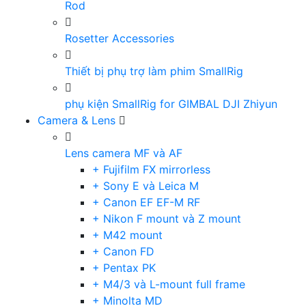
Rod
Rosetter Accessories
Thiết bị phụ trợ làm phim SmallRig
phụ kiện SmallRig for GIMBAL DJI Zhiyun
Camera & Lens
Lens camera MF và AF
+ Fujifilm FX mirrorless
+ Sony E và Leica M
+ Canon EF EF-M RF
+ Nikon F mount và Z mount
+ M42 mount
+ Canon FD
+ Pentax PK
+ M4/3 và L-mount full frame
+ Minolta MD