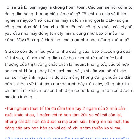
Tôi sẽ trả lời bạn ngay la không hoàn toàn. Các bạn sẽ nói có lẽ tôi
đang dìm hàng thương hiệu lớn chăng? Tôi chỉ xin chia sẽ ít kinh
nghiệm này,có 1 số các nhà máy sx lớn và họ gọi là OEM-sx gia
công cho đơn đặt hàng cho rất nhiều các công ty khác, các cty sẽ
yêu cầu nhà máy đóng tên cty mình, cũng như bao bì mẫu mã
riêng. Vậy rõ ràng là bình mới mà rượu như nhau đúng không ạ?
Giá cao còn do nhiều yếu tố như quảng cáo, bao bì...Còn giá quá
rẻ thì sao, tôi xin khẳng định các bạn mount rẻ dưới mức bình
thường của thị trường chắc chắn là mount không tốt, các tổ hợp
sx mount không phay tiện sạch mạt sắt, khi gắn vào sẽ rớt vào
sensor máy ảnh, ngoài ra độ dày mỏng không đúng chuẩn sẽ dẫn
đến sai lệch về hình ảnh như đã trình bày trên đây, cũng như 1 ít
chi tiết tỉ mỉ khác như sơn tĩnh điện có tốt không, nhôm có được xi
mạ đẹp không....
-Trải nghiệm thực tế tôi đã cầm trên tay 2 ngàm của 2 nhà sản
xuất khác nhau, 1 ngàm chỉ rẻ hơn tầm 20k so với cái còn lại,
nhưng cái đắt hơn đã được xi mạ crom siêu bóng lên bề mặt, tạo
đẳng cấp pro hơn hẳn so với cái rẻ chỉ nhôm thuần ko xi mạ.