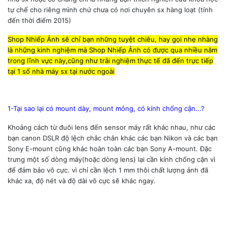
tự chế cho riêng mình chứ chưa có nơi chuyên sx hàng loạt (tính
đến thời điểm 2015)
Shop Nhiếp Ảnh sẽ chỉ bạn những tuyệt chiêu, hay gọi nhẹ nhàng
là những kinh nghiệm mà Shop Nhiếp Ảnh có được qua nhiều năm
trong lĩnh vực này,cũng như trải nghiệm thực tế đã đến trực tiếp
tại 1 số nhà máy sx tại nước ngoài
1-Tại sao lại có mount dày, mount mỏng, có kính chống cận...?
Khoảng cách từ đuôi lens đến sensor máy rất khác nhau, như các
bạn canon DSLR độ lệch chắc chắn khác các bạn Nikon và các bạn
Sony E-mount cũng khác hoàn toàn các bạn Sony A-mount. Đặc
trưng một số dòng máy(hoặc dòng lens) lại cần kính chống cận vì
để đảm bảo vô cực. vì chỉ cần lệch 1 mm thôi chất lượng ảnh đã
khác xa, độ nét và độ dài vô cực sẽ khác ngay.