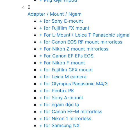
+ Phụ kiện tripod
Adapter / Mount / Ngàm
+ for Sony E-mount
+ for Fujifilm FX mount
+ For L-Mount ( Leica T Panasonic sigma
+ for Canon EOS RF mount mirrorless
+ For Nikon Z-mount mirrorless
+ For Canon EF EFs EOS
+ For Nikon F-mount
+ for Fujifilm GFX mount
+ for Leica M camera
+ for Olympus Panasonic M4/3
+ for Pentax PK
+ for Sony A-mount
+ for ngàm độc lạ
+ for Canon EF-M mirrorless
+ for Nikon 1 mirrorless
+ for Samsung NX