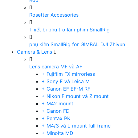
Rod
Rosetter Accessories
Thiết bị phụ trợ làm phim SmallRig
phụ kiện SmallRig for GIMBAL DJI Zhiyun
Camera & Lens
Lens camera MF và AF
+ Fujifilm FX mirrorless
+ Sony E và Leica M
+ Canon EF EF-M RF
+ Nikon F mount và Z mount
+ M42 mount
+ Canon FD
+ Pentax PK
+ M4/3 và L-mount full frame
+ Minolta MD