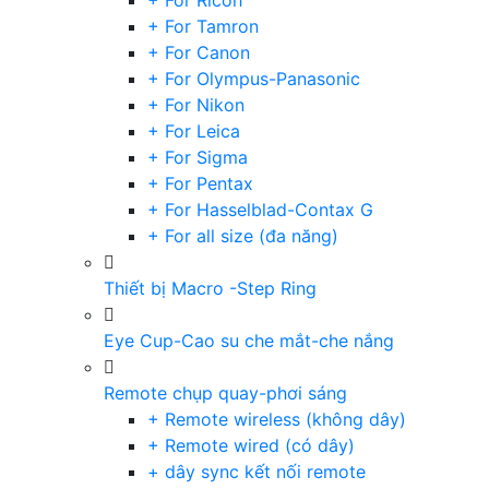
+ For Ricoh
+ For Tamron
+ For Canon
+ For Olympus-Panasonic
+ For Nikon
+ For Leica
+ For Sigma
+ For Pentax
+ For Hasselblad-Contax G
+ For all size (đa năng)
Thiết bị Macro -Step Ring
Eye Cup-Cao su che mắt-che nắng
Remote chụp quay-phơi sáng
+ Remote wireless (không dây)
+ Remote wired (có dây)
+ dây sync kết nối remote