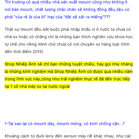
Thị trường có quá nhiều nhà sản xuất mount cũng như không ít
nơi bán mount, chất lượng chắc chắn sẽ không đồng đều,liệu có
phải "của rẻ là của ôi" hay của "đắt sẽ sắt ra miếng"???
Thật sự mount đều bắt buộc phải nhập khẩu vì ở nước ta chưa có
nhà sx hoặc có chăng chỉ là những bạn thích nghiên cứu khoa học
tự chế cho riêng mình chứ chưa có nơi chuyên sx hàng loạt (tính
đến thời điểm 2015)
Shop Nhiếp Ảnh sẽ chỉ bạn những tuyệt chiêu, hay gọi nhẹ nhàng
là những kinh nghiệm mà Shop Nhiếp Ảnh có được qua nhiều năm
trong lĩnh vực này,cũng như trải nghiệm thực tế đã đến trực tiếp
tại 1 số nhà máy sx tại nước ngoài
1-Tại sao lại có mount dày, mount mỏng, có kính chống cận...?
Khoảng cách từ đuôi lens đến sensor máy rất khác nhau, như các