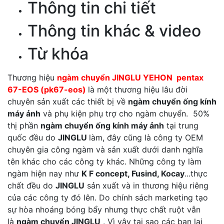
Thông tin chi tiết
Thông tin khác & video
Từ khóa
Thương hiệu
ngàm chuyển JINGLU YEHON pentax
67-EOS (pk67-eos)
là một thương hiệu lâu đời
chuyên sản xuất các thiết bị về
ngàm chuyển ống kính
máy ảnh
và phụ kiện phụ trợ cho ngàm chuyển. 50%
thị phần
ngàm chuyển ống kính máy ảnh
tại trung
quốc đều do
JINGLU
làm, đây cũng là công ty OEM
chuyên gia công ngàm và sản xuất dưới danh nghĩa
tên khác cho các công ty khác. Những công ty làm
ngàm hiện nay như
K F concept, Fusind, Kocay
...thực
chất đều do
JINGLU
sản xuất và in thương hiệu riêng
của các công ty đó lên. Do chính sách marketing tạo
sự hòa nhoáng bóng bẩy nhưng thực chất ruột vẫn
là
ngàm chuyển JINGLU
. Vì vậy tại sao các bạn lại