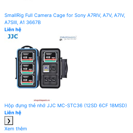
SmallRig Full Camera Cage for Sony A7RIV, A7V, A7IV,
A7SIII, A1 3667B
Liên hệ
Hộp đựng thẻ nhớ JJC MC-STC36 (12SD 6CF 18MSD)
Liên hệ
❯
Xem thêm