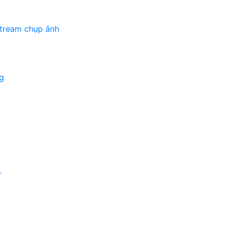
stream chụp ảnh
g
r