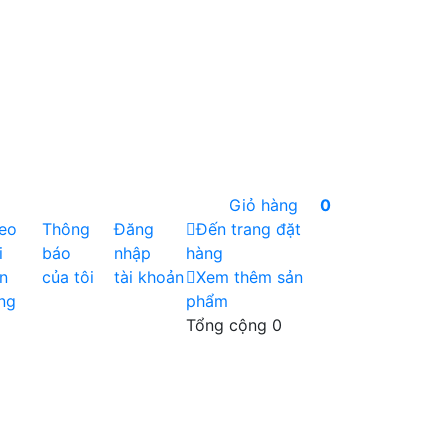
Giỏ hàng
0
eo
Thông
Đăng
Đến trang đặt
i
báo
nhập
hàng
n
của tôi
tài khoản
Xem thêm sản
ng
phẩm
Tổng cộng
0