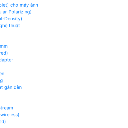
iolet) cho máy ảnh
lar-Polarizing)
al-Density)
nghệ thuật
00mm
red)
adapter
ền
ng
et gắn đèn
g
stream
wireless)
ed)