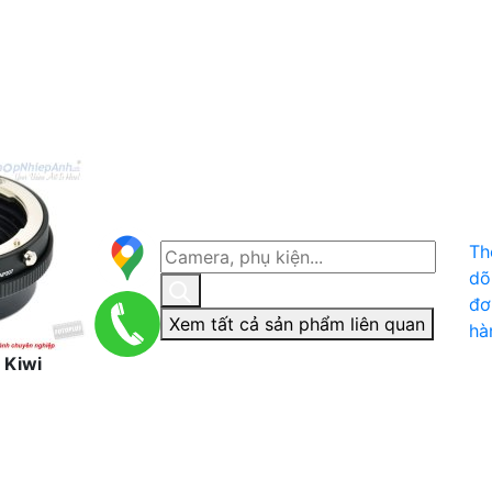
Th
dõ
đơ
Xem tất cả sản phẩm liên quan
hà
 Kiwi