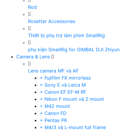
Rod
Rosetter Accessories
Thiết bị phụ trợ làm phim SmallRig
phụ kiện SmallRig for GIMBAL DJI Zhiyun
Camera & Lens
Lens camera MF và AF
+ Fujifilm FX mirrorless
+ Sony E và Leica M
+ Canon EF EF-M RF
+ Nikon F mount và Z mount
+ M42 mount
+ Canon FD
+ Pentax PK
+ M4/3 và L-mount full frame