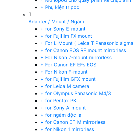
+ Monopod cho quay phim và chụp ảnh
+ Phụ kiện tripod
Adapter / Mount / Ngàm
+ for Sony E-mount
+ for Fujifilm FX mount
+ For L-Mount ( Leica T Panasonic sigma
+ for Canon EOS RF mount mirrorless
+ For Nikon Z-mount mirrorless
+ For Canon EF EFs EOS
+ For Nikon F-mount
+ for Fujifilm GFX mount
+ for Leica M camera
+ for Olympus Panasonic M4/3
+ for Pentax PK
+ for Sony A-mount
+ for ngàm độc lạ
+ for Canon EF-M mirrorless
+ for Nikon 1 mirrorless