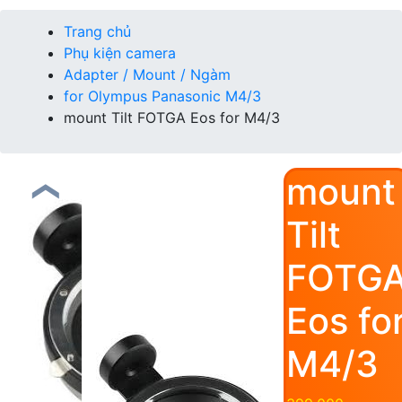
Trang chủ
Phụ kiện camera
Adapter / Mount / Ngàm
for Olympus Panasonic M4/3
mount Tilt FOTGA Eos for M4/3
mount
❮
Tilt
FOTG
Eos fo
M4/3