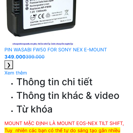
PIN WASABI FW50 FOR SONY NEX E-MOUNT
349.000
399.000
❯
Xem thêm
Thông tin chi tiết
Thông tin khác & video
Từ khóa
MOUNT MẶC ĐỊNH LÀ MOUNT EOS-NEX TILT SHIFT,
Tuy nhiên các bạn có thể tự do sáng tạo gắn nhiều