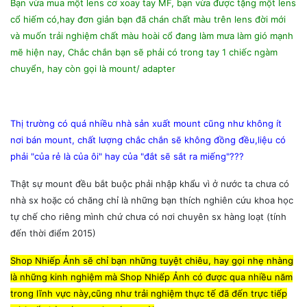
Bạn vừa mua một lens cơ xoay tay MF, bạn vừa được tặng một lens
cổ hiếm có,hay đơn giản bạn đã chán chất màu trên lens đời mới
và muốn trải nghiệm chất màu hoài cổ đang làm mưa làm gió mạnh
mẽ hiện nay, Chắc chắn bạn sẽ phải có trong tay 1 chiếc ngàm
chuyển, hay còn gọi là mount/ adapter
Thị trường có quá nhiều nhà sản xuất mount cũng như không ít
nơi bán mount, chất lượng chắc chắn sẽ không đồng đều,liệu có
phải "của rẻ là của ôi" hay của "đắt sẽ sắt ra miếng"???
Thật sự mount đều bắt buộc phải nhập khẩu vì ở nước ta chưa có
nhà sx hoặc có chăng chỉ là những bạn thích nghiên cứu khoa học
tự chế cho riêng mình chứ chưa có nơi chuyên sx hàng loạt (tính
đến thời điểm 2015)
Shop Nhiếp Ảnh sẽ chỉ bạn những tuyệt chiêu, hay gọi nhẹ nhàng
là những kinh nghiệm mà Shop Nhiếp Ảnh có được qua nhiều năm
trong lĩnh vực này,cũng như trải nghiệm thực tế đã đến trực tiếp