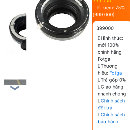
399.000
Tiết kiệm: 75%
(
699.000
)
399000
Hình thức:
mới 100%
chính hãng
Fotga
Thương
hiệu:
Fotga
Trả góp 0%
Giao hàng
❯
nhanh chóng
Chính sách
đổi trả
Chính sách
bảo hành