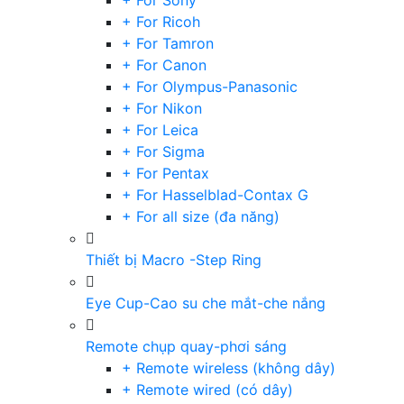
+ For Sony
+ For Ricoh
+ For Tamron
+ For Canon
+ For Olympus-Panasonic
+ For Nikon
+ For Leica
+ For Sigma
+ For Pentax
+ For Hasselblad-Contax G
+ For all size (đa năng)
Thiết bị Macro -Step Ring
Eye Cup-Cao su che mắt-che nắng
Remote chụp quay-phơi sáng
+ Remote wireless (không dây)
+ Remote wired (có dây)