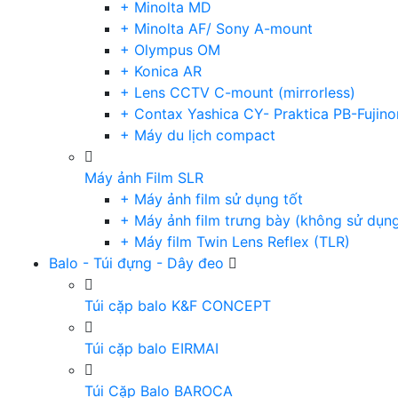
+ Minolta MD
+ Minolta AF/ Sony A-mount
+ Olympus OM
+ Konica AR
+ Lens CCTV C-mount (mirrorless)
+ Contax Yashica CY- Praktica PB-Fujino
+ Máy du lịch compact
Máy ảnh Film SLR
+ Máy ảnh film sử dụng tốt
+ Máy ảnh film trưng bày (không sử dụn
+ Máy film Twin Lens Reflex (TLR)
Balo - Túi đựng - Dây đeo
Túi cặp balo K&F CONCEPT
Túi cặp balo EIRMAI
Túi Cặp Balo BAROCA