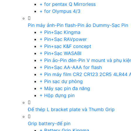
+ for pentax Q Mirrorless
+ for Olympus 4/3
Pin máy ảnh-Pin flash-Pin ảo Dummy-Sạc Pin
+ Pin+Sạc Kingma
+ Pin+Sạc RAVpower
+ Pin+sạc K&F concept
+ Pin+Sạc WASABI
+ Pin ảo-Pin đèn-Pin V mount và phụ kiệ
+ Pin+Sạc AA-AAA for flash
+ Pin máy film CR2 CR123 2CR5 4LR44 
+ Pin sạc dự phòng
+ Máy sạc pin đa năng
+ Hộp đựng pin
Đế thép L bracket plate và Thumb Grip
Grip battery-đế pin
+ Battery Grip Kingma