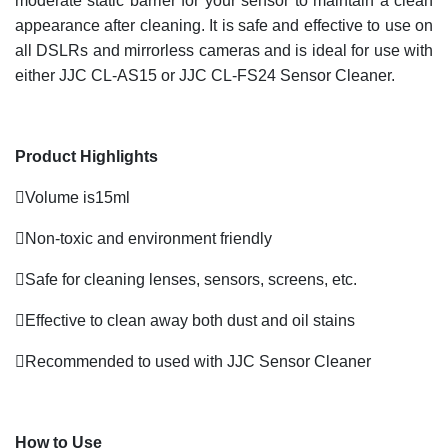
moderate static barrier for your sensor to maintain a clean
appearance after cleaning. It is safe and effective to use on
all DSLRs and mirrorless cameras and is ideal for use with
either JJC CL-AS15 or JJC CL-FS24 Sensor Cleaner.
Product Highlights
Volume is15ml
Non-toxic and environment friendly
Safe for cleaning lenses, sensors, screens, etc.
Effective to clean away both dust and oil stains
Recommended to used with JJC Sensor Cleaner
How to Use