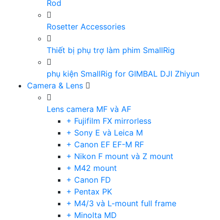
Rod
Rosetter Accessories
Thiết bị phụ trợ làm phim SmallRig
phụ kiện SmallRig for GIMBAL DJI Zhiyun
Camera & Lens
Lens camera MF và AF
+ Fujifilm FX mirrorless
+ Sony E và Leica M
+ Canon EF EF-M RF
+ Nikon F mount và Z mount
+ M42 mount
+ Canon FD
+ Pentax PK
+ M4/3 và L-mount full frame
+ Minolta MD