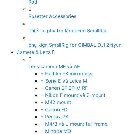
Rod
Rosetter Accessories
Thiết bị phụ trợ làm phim SmallRig
phụ kiện SmallRig for GIMBAL DJI Zhiyun
Camera & Lens
Lens camera MF và AF
+ Fujifilm FX mirrorless
+ Sony E và Leica M
+ Canon EF EF-M RF
+ Nikon F mount và Z mount
+ M42 mount
+ Canon FD
+ Pentax PK
+ M4/3 và L-mount full frame
+ Minolta MD