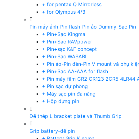
+ for pentax Q Mirrorless
+ for Olympus 4/3
Pin máy ảnh-Pin flash-Pin ảo Dummy-Sạc Pin
+ Pin+Sạc Kingma
+ Pin+Sạc RAVpower
+ Pin+sạc K&F concept
+ Pin+Sạc WASABI
+ Pin ảo-Pin đèn-Pin V mount và phụ kiệ
+ Pin+Sạc AA-AAA for flash
+ Pin máy film CR2 CR123 2CR5 4LR44 
+ Pin sạc dự phòng
+ Máy sạc pin đa năng
+ Hộp đựng pin
Đế thép L bracket plate và Thumb Grip
Grip battery-đế pin
+ Battery Grip Kingma