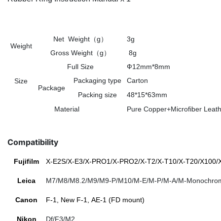
Net Weight（g）
3g
Weight
Gross Weight（g）
8g
Full Size
Ф12mm*8mm
Packaging type
Carton
Size
Package
Packing size
48*15*63mm
Material
Pure Copper+Microfiber Leat
Compatibility
Fujifilm
X-E2S/X-E3/X-PRO1/X-PRO2/X-T2/X-T10/X-T20/X100/
Leica
M7/M8/M8.2/M9/M9-P/M10/M-E/M-P/M-A/M-Monochro
Canon
F-1, New F-1, AE-1 (FD mount)
Nikon
Df/F3/M2