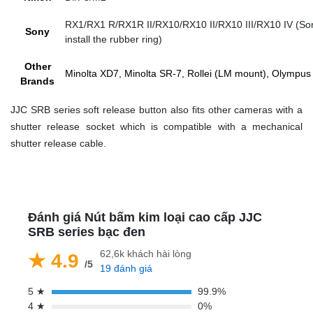
RX1/RX1 R/RX1R II/RX10/RX10 II/RX10 III/RX10 IV (Son
Sony
install the rubber ring)
Other
Minolta XD7, Minolta SR-7, Rollei (LM mount), Olymp
Brands
JJC SRB series soft release button also fits other cameras with a
shutter release socket which is compatible with a mechanical
shutter release cable.
Đánh giá Nút bấm kim loại cao cấp JJC
SRB series bạc đen
62,6k khách hài lòng
★ 4.9
/5
19 đánh giá
5 ★
99.9%
4 ★
0%