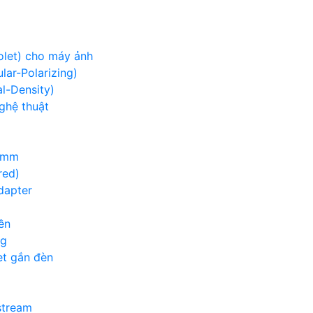
iolet) cho máy ảnh
lar-Polarizing)
al-Density)
nghệ thuật
00mm
red)
adapter
ền
ng
et gắn đèn
g
stream