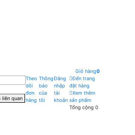
Giỏ hàng
0
Theo
Thông
Đăng
Đến trang
dõi
báo
nhập
đặt hàng
đơn
của
tài
Xem thêm
 liên quan
hàng
tôi
khoản
sản phẩm
Tổng cộng
0