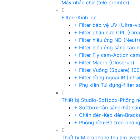
Máy nhắc chữ (tele promter)
Filter--Kính lọc
+ Filter bảo vệ UV (Ultra-v
+ Filter phân cực CPL (Circu
+ Filter hiệu ứng ND (Neutr
+ Filter hiệu ứng sáng tạo 
+ Filter Fly cam-Action cam
+ Filter Macro (Close-up)
+ Filter Vuông (Square) 1
+ Filter hồng ngoại IR (Infra
+ Phụ kiện Túi đựng-filter 
Thiết bị Studio-Softbox-Phông n
+ Softbox-tản sáng-hắt sá
+ Chân đèn-Kẹp đèn-Brack
+ Phông nền-Bộ treo phôn
Thiết bị Microphone thu âm live 