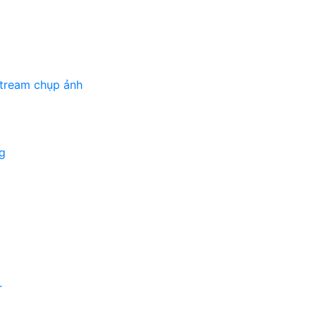
stream chụp ảnh
g
r