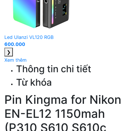
Led Ulanzi VL120 RGB
600.000
❯
Xem thêm
Thông tin chi tiết
Từ khóa
Pin Kingma for Nikon
EN-EL12 1150mah
(P310 S610 S610c