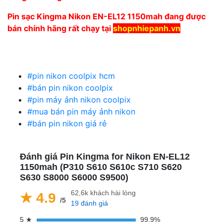
Pin sạc Kingma Nikon EN-EL12 1150mah đang được
bán chính hãng rất chạy tại
shopnhiepanh.vn
#pin nikon coolpix hcm
#bán pin nikon coolpix
#pin máy ảnh nikon coolpix
#mua bán pin máy ảnh nikon
#bán pin nikon giá rẻ
Đánh giá Pin Kingma for Nikon EN-EL12
1150mah (P310 S610 S610c S710 S620
S630 S8000 S6000 S9500)
62,6k khách hài lòng
★ 4.9
/5
19 đánh giá
5 ★
99.9%