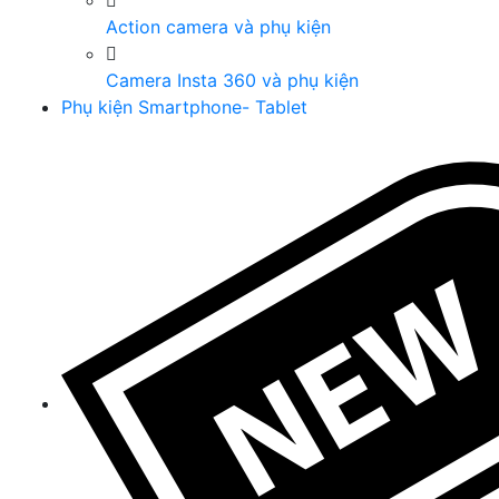
Action camera và phụ kiện
Camera Insta 360 và phụ kiện
Phụ kiện Smartphone- Tablet