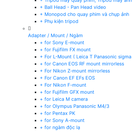
+ Tripod máy quay phim, Tripod máy ảnh,
+ Ball Head - Pan Head video
+ Monopod cho quay phim và chụp ảnh
+ Phụ kiện tripod
Adapter / Mount / Ngàm
+ for Sony E-mount
+ for Fujifilm FX mount
+ For L-Mount ( Leica T Panasonic sigma
+ for Canon EOS RF mount mirrorless
+ For Nikon Z-mount mirrorless
+ For Canon EF EFs EOS
+ For Nikon F-mount
+ for Fujifilm GFX mount
+ for Leica M camera
+ for Olympus Panasonic M4/3
+ for Pentax PK
+ for Sony A-mount
+ for ngàm độc lạ