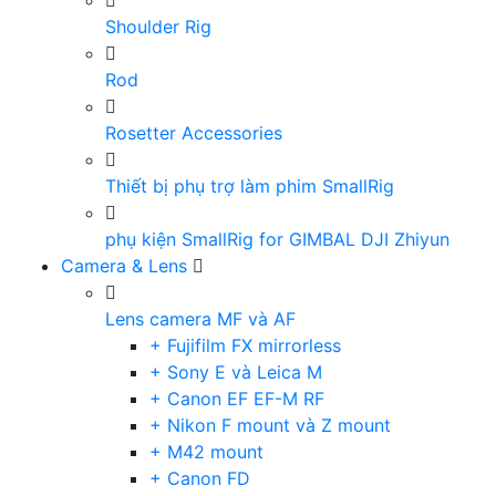
Shoulder Rig
Rod
Rosetter Accessories
Thiết bị phụ trợ làm phim SmallRig
phụ kiện SmallRig for GIMBAL DJI Zhiyun
Camera & Lens
Lens camera MF và AF
+ Fujifilm FX mirrorless
+ Sony E và Leica M
+ Canon EF EF-M RF
+ Nikon F mount và Z mount
+ M42 mount
+ Canon FD