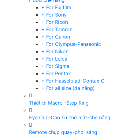
Hood che nắng
+ For Fujifilm
+ For Sony
+ For Ricoh
+ For Tamron
+ For Canon
+ For Olympus-Panasonic
+ For Nikon
+ For Leica
+ For Sigma
+ For Pentax
+ For Hasselblad-Contax G
+ For all size (đa năng)
Thiết bị Macro -Step Ring
Eye Cup-Cao su che mắt-che nắng
Remote chụp quay-phơi sáng