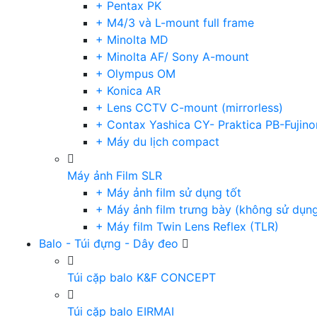
+ Pentax PK
+ M4/3 và L-mount full frame
+ Minolta MD
+ Minolta AF/ Sony A-mount
+ Olympus OM
+ Konica AR
+ Lens CCTV C-mount (mirrorless)
+ Contax Yashica CY- Praktica PB-Fujino
+ Máy du lịch compact
Máy ảnh Film SLR
+ Máy ảnh film sử dụng tốt
+ Máy ảnh film trưng bày (không sử dụn
+ Máy film Twin Lens Reflex (TLR)
Balo - Túi đựng - Dây đeo
Túi cặp balo K&F CONCEPT
Túi cặp balo EIRMAI