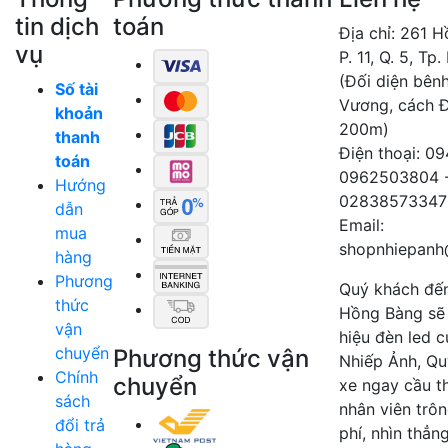
tin dịch
toán
Địa chỉ: 261 
vụ
P. 11, Q. 5, Tp
(Đối diện bên
Số tài
Vương, cách 
khoản
200m)
thanh
Điện thoại: 0
toán
0962503804 
Hướng
02838573347
dẫn
Email:
mua
shopnhiepanh
hàng
Phương
Quý khách đế
thức
Hồng Bàng sẽ
vận
hiệu đèn led 
chuyển
Phương thức vận
Nhiếp Ảnh, Qu
Chính
chuyển
xe ngay cầu t
sách
nhân viên trô
đổi trả
phí, nhìn thẳn