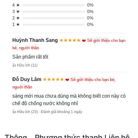
4 ★
0%
3 ★
0%
2 ★
0%
1 ★
0%
Huỳnh Thanh Sang
★★★★★
❤️ Sẽ giới thiệu cho bạn
bè, người thân
Sản phẩm rất tốt
👍 Hữu ích (11)
Đỗ Duy Lâm
★★★★★
❤️ Sẽ giới thiệu cho bạn bè,
người thân
sáng mới mua chưa dùng mà không biết con này có
chế độ chống nước không nhỉ
👍 Hữu ích (23) · Đánh giá khoảng 1 ngày
Thông
Phương thức thanh
Liên hệ