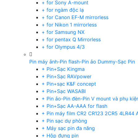
+ for Sony A-mount
+ for ngàm độc lạ
+ for Canon EF-M mirrorless
+ for Nikon 1 mirrorless
+ for Samsung NX
+ for pentax Q Mirrorless
+ for Olympus 4/3
Pin máy ảnh-Pin flash-Pin ảo Dummy-Sạc Pin
+ Pin+Sạc Kingma
+ Pin+Sạc RAVpower
+ Pin+sạc K&F concept
+ Pin+Sạc WASABI
+ Pin ảo-Pin đèn-Pin V mount và phụ kiệ
+ Pin+Sạc AA-AAA for flash
+ Pin máy film CR2 CR123 2CR5 4LR44 
+ Pin sạc dự phòng
+ Máy sạc pin đa năng
+ Hộp đựng pin