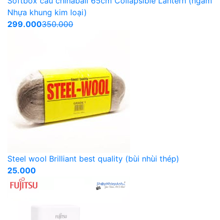
Softbox cầu chinaball 65cm Collapsible Lantern (ngàm
Nhựa khung kim loại)
299.000
350.000
Steel wool Brilliant best quality (bùi nhùi thép)
25.000