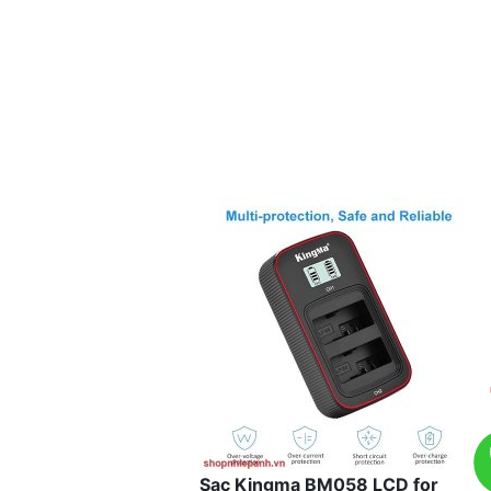
Sạc Kingma BM058 LCD for