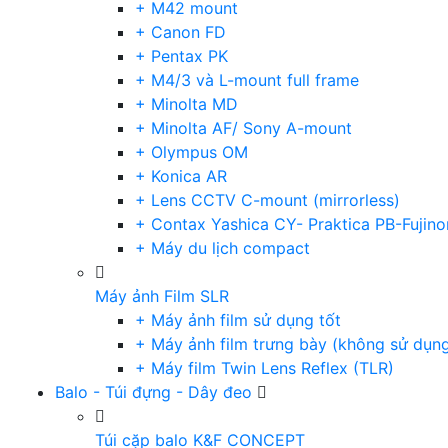
+ M42 mount
+ Canon FD
+ Pentax PK
+ M4/3 và L-mount full frame
+ Minolta MD
+ Minolta AF/ Sony A-mount
+ Olympus OM
+ Konica AR
+ Lens CCTV C-mount (mirrorless)
+ Contax Yashica CY- Praktica PB-Fujino
+ Máy du lịch compact
Máy ảnh Film SLR
+ Máy ảnh film sử dụng tốt
+ Máy ảnh film trưng bày (không sử dụn
+ Máy film Twin Lens Reflex (TLR)
Balo - Túi đựng - Dây đeo
Túi cặp balo K&F CONCEPT