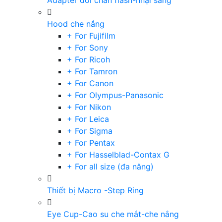
Adapter đổi chân flash-nhại sáng
Hood che nắng
+ For Fujifilm
+ For Sony
+ For Ricoh
+ For Tamron
+ For Canon
+ For Olympus-Panasonic
+ For Nikon
+ For Leica
+ For Sigma
+ For Pentax
+ For Hasselblad-Contax G
+ For all size (đa năng)
Thiết bị Macro -Step Ring
Eye Cup-Cao su che mắt-che nắng