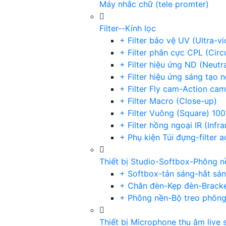
Máy nhắc chữ (tele promter)
Filter--Kính lọc
+ Filter bảo vệ UV (Ultra-v
+ Filter phân cực CPL (Circu
+ Filter hiệu ứng ND (Neutr
+ Filter hiệu ứng sáng tạo 
+ Filter Fly cam-Action cam
+ Filter Macro (Close-up)
+ Filter Vuông (Square) 1
+ Filter hồng ngoại IR (Infra
+ Phụ kiện Túi đựng-filter 
Thiết bị Studio-Softbox-Phông n
+ Softbox-tản sáng-hắt sá
+ Chân đèn-Kẹp đèn-Brack
+ Phông nền-Bộ treo phôn
Thiết bị Microphone thu âm live 