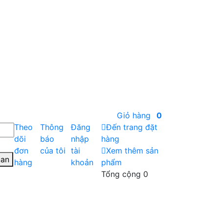
Giỏ hàng
0
Theo
Thông
Đăng
Đến trang đặt
dõi
báo
nhập
hàng
đơn
của tôi
tài
Xem thêm sản
uan
hàng
khoản
phẩm
Tổng cộng
0