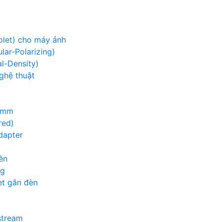
iolet) cho máy ảnh
lar-Polarizing)
al-Density)
nghệ thuật
00mm
red)
adapter
ền
ng
et gắn đèn
g
stream