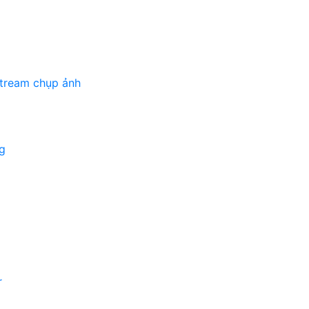
stream chụp ảnh
g
r